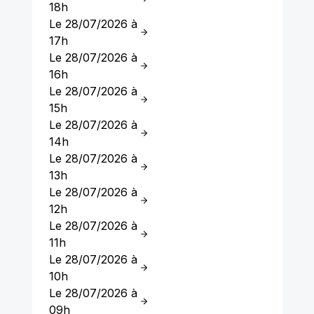
18h
Le 28/07/2026 à
17h
Le 28/07/2026 à
16h
Le 28/07/2026 à
15h
Le 28/07/2026 à
14h
Le 28/07/2026 à
13h
Le 28/07/2026 à
12h
Le 28/07/2026 à
11h
Le 28/07/2026 à
10h
Le 28/07/2026 à
09h