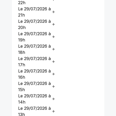
22h
Le 29/07/2026 à
21h
Le 29/07/2026 à
20h
Le 29/07/2026 à
19h
Le 29/07/2026 à
18h
Le 29/07/2026 à
17h
Le 29/07/2026 à
16h
Le 29/07/2026 à
15h
Le 29/07/2026 à
14h
Le 29/07/2026 à
13h