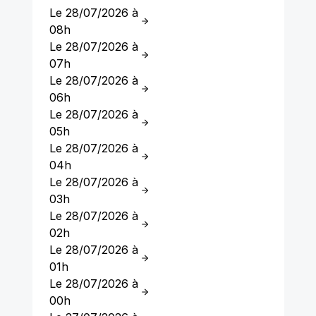
Le 28/07/2026 à
08h
Le 28/07/2026 à
07h
Le 28/07/2026 à
06h
Le 28/07/2026 à
05h
Le 28/07/2026 à
04h
Le 28/07/2026 à
03h
Le 28/07/2026 à
02h
Le 28/07/2026 à
01h
Le 28/07/2026 à
00h