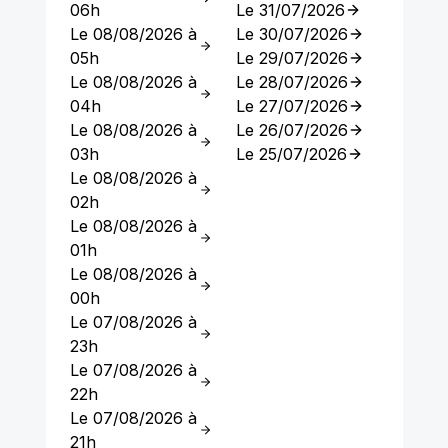
06h
Le 31/07/2026
Le 08/08/2026 à
Le 30/07/2026
05h
Le 29/07/2026
Le 08/08/2026 à
Le 28/07/2026
04h
Le 27/07/2026
Le 08/08/2026 à
Le 26/07/2026
03h
Le 25/07/2026
Le 08/08/2026 à
02h
Le 08/08/2026 à
01h
Le 08/08/2026 à
00h
Le 07/08/2026 à
23h
Le 07/08/2026 à
22h
Le 07/08/2026 à
21h