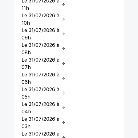
Le 31/07/2026 à
11h
Le 31/07/2026 à
10h
Le 31/07/2026 à
09h
Le 31/07/2026 à
08h
Le 31/07/2026 à
07h
Le 31/07/2026 à
06h
Le 31/07/2026 à
05h
Le 31/07/2026 à
04h
Le 31/07/2026 à
03h
Le 31/07/2026 à