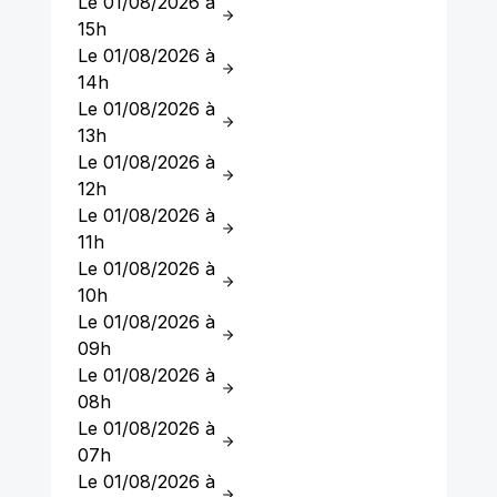
Le 01/08/2026 à
15h
Le 01/08/2026 à
14h
Le 01/08/2026 à
13h
Le 01/08/2026 à
12h
Le 01/08/2026 à
11h
Le 01/08/2026 à
10h
Le 01/08/2026 à
09h
Le 01/08/2026 à
08h
Le 01/08/2026 à
07h
Le 01/08/2026 à