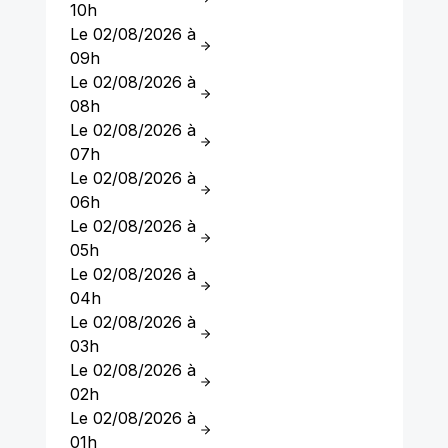
10h
Le 02/08/2026 à
09h
Le 02/08/2026 à
08h
Le 02/08/2026 à
07h
Le 02/08/2026 à
06h
Le 02/08/2026 à
05h
Le 02/08/2026 à
04h
Le 02/08/2026 à
03h
Le 02/08/2026 à
02h
Le 02/08/2026 à
01h