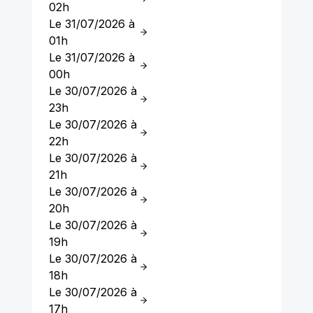
02h
Le 31/07/2026 à
01h
Le 31/07/2026 à
00h
Le 30/07/2026 à
23h
Le 30/07/2026 à
22h
Le 30/07/2026 à
21h
Le 30/07/2026 à
20h
Le 30/07/2026 à
19h
Le 30/07/2026 à
18h
Le 30/07/2026 à
17h