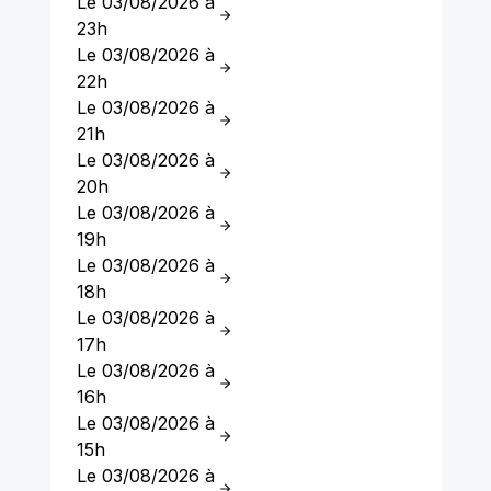
Le 03/08/2026 à
23h
Le 03/08/2026 à
22h
Le 03/08/2026 à
21h
Le 03/08/2026 à
20h
Le 03/08/2026 à
19h
Le 03/08/2026 à
18h
Le 03/08/2026 à
17h
Le 03/08/2026 à
16h
Le 03/08/2026 à
15h
Le 03/08/2026 à