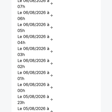
Le 06/08/2026 à
07h
Le 06/08/2026 à
06h
Le 06/08/2026 à
05h
Le 06/08/2026 à
04h
Le 06/08/2026 à
03h
Le 06/08/2026 à
02h
Le 06/08/2026 à
01h
Le 06/08/2026 à
00h
Le 05/08/2026 à
23h
Le 05/08/2026 à