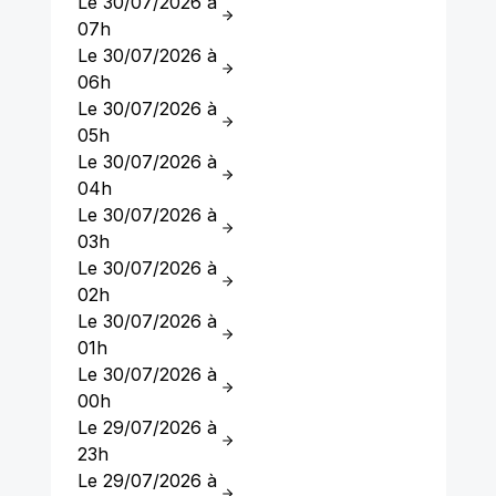
Le 30/07/2026 à
07h
Le 30/07/2026 à
06h
Le 30/07/2026 à
05h
Le 30/07/2026 à
04h
Le 30/07/2026 à
03h
Le 30/07/2026 à
02h
Le 30/07/2026 à
01h
Le 30/07/2026 à
00h
Le 29/07/2026 à
23h
Le 29/07/2026 à