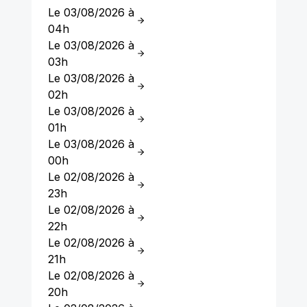
Le 03/08/2026 à
04h
Le 03/08/2026 à
03h
Le 03/08/2026 à
02h
Le 03/08/2026 à
01h
Le 03/08/2026 à
00h
Le 02/08/2026 à
23h
Le 02/08/2026 à
22h
Le 02/08/2026 à
21h
Le 02/08/2026 à
20h