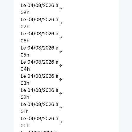
Le 04/08/2026 à
08h
Le 04/08/2026 à
07h
Le 04/08/2026 à
06h
Le 04/08/2026 à
05h
Le 04/08/2026 à
04h
Le 04/08/2026 à
03h
Le 04/08/2026 à
02h
Le 04/08/2026 à
01h
Le 04/08/2026 à
00h