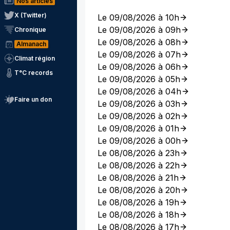
Nos articles
X (Twitter)
Le 09/08/2026 à 10h
Le 09/08/2026 à 09h
Chronique
Le 09/08/2026 à 08h
Almanach
Le 09/08/2026 à 07h
Climat région
Le 09/08/2026 à 06h
T°C records
Le 09/08/2026 à 05h
Le 09/08/2026 à 04h
Faire un don
Le 09/08/2026 à 03h
Le 09/08/2026 à 02h
Le 09/08/2026 à 01h
Le 09/08/2026 à 00h
Le 08/08/2026 à 23h
Le 08/08/2026 à 22h
Le 08/08/2026 à 21h
Le 08/08/2026 à 20h
Le 08/08/2026 à 19h
Le 08/08/2026 à 18h
Le 08/08/2026 à 17h