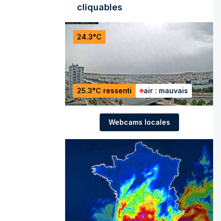
cliquables
24.3°C
25.3°C ressenti
air : mauvais
Webcams locales