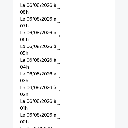
Le 06/08/2026 à
08h
Le 06/08/2026 à
07h
Le 06/08/2026 à
06h
Le 06/08/2026 à
05h
Le 06/08/2026 à
04h
Le 06/08/2026 à
03h
Le 06/08/2026 à
02h
Le 06/08/2026 à
01h
Le 06/08/2026 à
00h