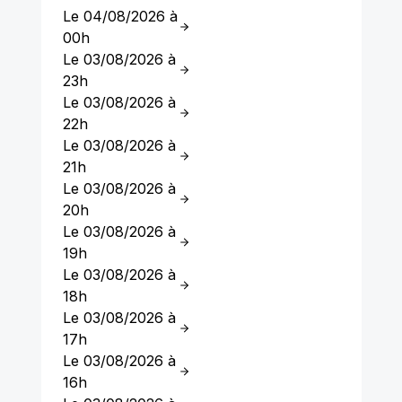
Le 04/08/2026 à
00h
Le 03/08/2026 à
23h
Le 03/08/2026 à
22h
Le 03/08/2026 à
21h
Le 03/08/2026 à
20h
Le 03/08/2026 à
19h
Le 03/08/2026 à
18h
Le 03/08/2026 à
17h
Le 03/08/2026 à
16h