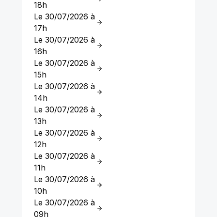
18h
Le 30/07/2026 à
17h
Le 30/07/2026 à
16h
Le 30/07/2026 à
15h
Le 30/07/2026 à
14h
Le 30/07/2026 à
13h
Le 30/07/2026 à
12h
Le 30/07/2026 à
11h
Le 30/07/2026 à
10h
Le 30/07/2026 à
09h