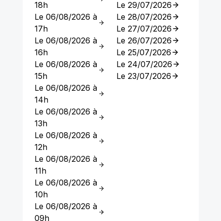
18h
Le 29/07/2026
Le 06/08/2026 à
Le 28/07/2026
17h
Le 27/07/2026
Le 06/08/2026 à
Le 26/07/2026
16h
Le 25/07/2026
Le 06/08/2026 à
Le 24/07/2026
15h
Le 23/07/2026
Le 06/08/2026 à
14h
Le 06/08/2026 à
13h
Le 06/08/2026 à
12h
Le 06/08/2026 à
11h
Le 06/08/2026 à
10h
Le 06/08/2026 à
09h