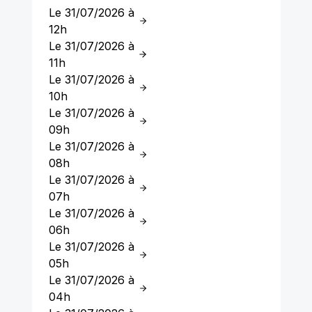
Le 31/07/2026 à
12h
Le 31/07/2026 à
11h
Le 31/07/2026 à
10h
Le 31/07/2026 à
09h
Le 31/07/2026 à
08h
Le 31/07/2026 à
07h
Le 31/07/2026 à
06h
Le 31/07/2026 à
05h
Le 31/07/2026 à
04h