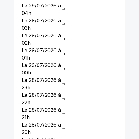
Le 29/07/2026 à
04h
Le 29/07/2026 à
03h
Le 29/07/2026 à
02h
Le 29/07/2026 à
01h
Le 29/07/2026 à
00h
Le 28/07/2026 à
23h
Le 28/07/2026 à
22h
Le 28/07/2026 à
21h
Le 28/07/2026 à
20h