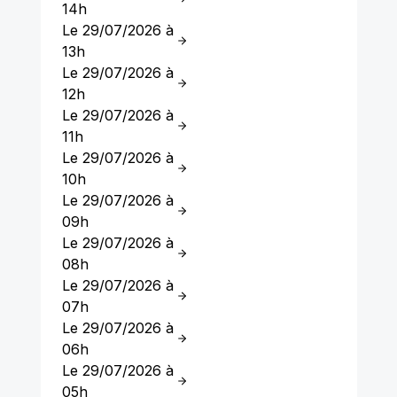
14h
Le 29/07/2026 à
13h
Le 29/07/2026 à
12h
Le 29/07/2026 à
11h
Le 29/07/2026 à
10h
Le 29/07/2026 à
09h
Le 29/07/2026 à
08h
Le 29/07/2026 à
07h
Le 29/07/2026 à
06h
Le 29/07/2026 à
05h