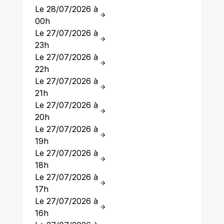
Le 28/07/2026 à
00h
Le 27/07/2026 à
23h
Le 27/07/2026 à
22h
Le 27/07/2026 à
21h
Le 27/07/2026 à
20h
Le 27/07/2026 à
19h
Le 27/07/2026 à
18h
Le 27/07/2026 à
17h
Le 27/07/2026 à
16h