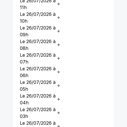
Le 26/07/2026 à
11h
Le 26/07/2026 à
10h
Le 26/07/2026 à
09h
Le 26/07/2026 à
08h
Le 26/07/2026 à
07h
Le 26/07/2026 à
06h
Le 26/07/2026 à
05h
Le 26/07/2026 à
04h
Le 26/07/2026 à
03h
Le 26/07/2026 à