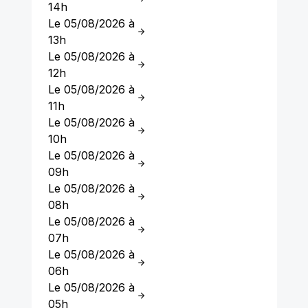
14h
Le 05/08/2026 à
13h
Le 05/08/2026 à
12h
Le 05/08/2026 à
11h
Le 05/08/2026 à
10h
Le 05/08/2026 à
09h
Le 05/08/2026 à
08h
Le 05/08/2026 à
07h
Le 05/08/2026 à
06h
Le 05/08/2026 à
05h