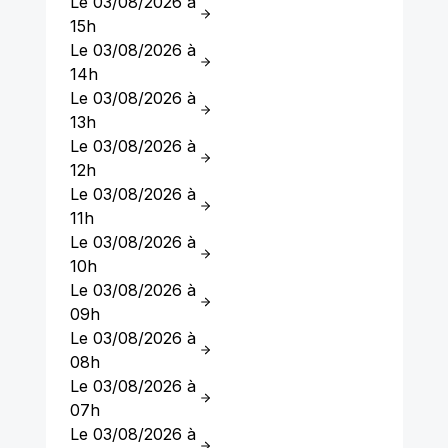
Le 03/08/2026 à
15h
Le 03/08/2026 à
14h
Le 03/08/2026 à
13h
Le 03/08/2026 à
12h
Le 03/08/2026 à
11h
Le 03/08/2026 à
10h
Le 03/08/2026 à
09h
Le 03/08/2026 à
08h
Le 03/08/2026 à
07h
Le 03/08/2026 à