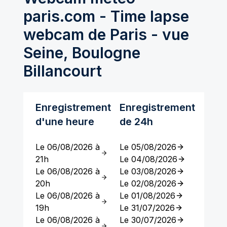
paris.com - Time lapse
webcam de Paris - vue
Seine, Boulogne
Billancourt
Enregistrement
Enregistrement
d'une heure
de 24h
Le 06/08/2026 à
Le 05/08/2026
21h
Le 04/08/2026
Le 06/08/2026 à
Le 03/08/2026
20h
Le 02/08/2026
Le 06/08/2026 à
Le 01/08/2026
19h
Le 31/07/2026
Le 06/08/2026 à
Le 30/07/2026