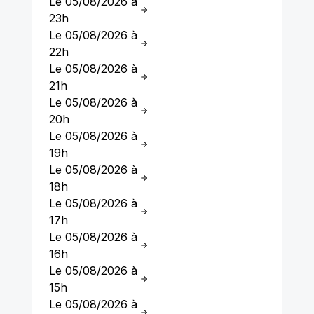
Le 05/08/2026 à
23h
Le 05/08/2026 à
22h
Le 05/08/2026 à
21h
Le 05/08/2026 à
20h
Le 05/08/2026 à
19h
Le 05/08/2026 à
18h
Le 05/08/2026 à
17h
Le 05/08/2026 à
16h
Le 05/08/2026 à
15h
Le 05/08/2026 à