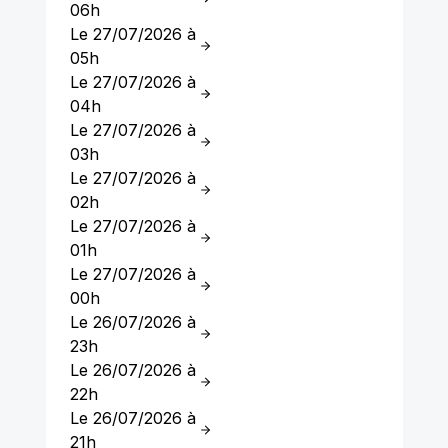
06h
Le 27/07/2026 à
05h
Le 27/07/2026 à
04h
Le 27/07/2026 à
03h
Le 27/07/2026 à
02h
Le 27/07/2026 à
01h
Le 27/07/2026 à
00h
Le 26/07/2026 à
23h
Le 26/07/2026 à
22h
Le 26/07/2026 à
21h