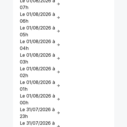
Le 01/08/2026 à
07h
Le 01/08/2026 à
06h
Le 01/08/2026 à
05h
Le 01/08/2026 à
04h
Le 01/08/2026 à
03h
Le 01/08/2026 à
02h
Le 01/08/2026 à
01h
Le 01/08/2026 à
00h
Le 31/07/2026 à
23h
Le 31/07/2026 à