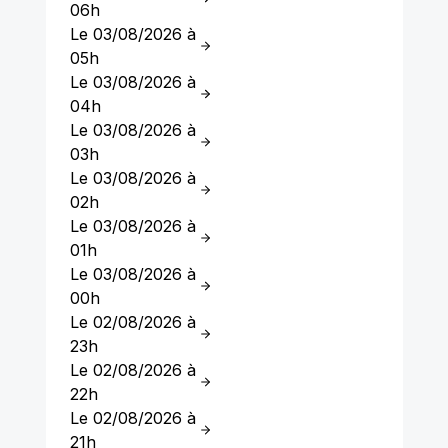
06h
Le 03/08/2026 à
05h
Le 03/08/2026 à
04h
Le 03/08/2026 à
03h
Le 03/08/2026 à
02h
Le 03/08/2026 à
01h
Le 03/08/2026 à
00h
Le 02/08/2026 à
23h
Le 02/08/2026 à
22h
Le 02/08/2026 à
21h