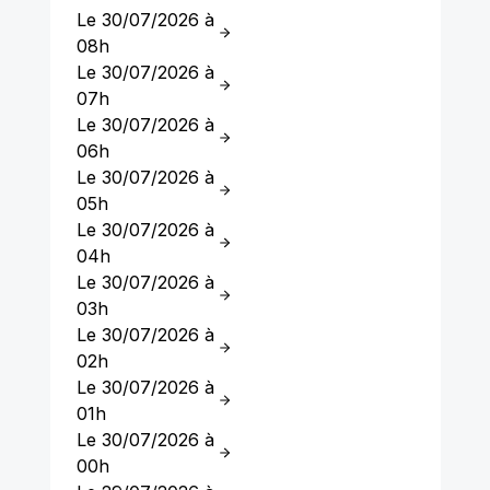
Le 30/07/2026 à
08h
Le 30/07/2026 à
07h
Le 30/07/2026 à
06h
Le 30/07/2026 à
05h
Le 30/07/2026 à
04h
Le 30/07/2026 à
03h
Le 30/07/2026 à
02h
Le 30/07/2026 à
01h
Le 30/07/2026 à
00h