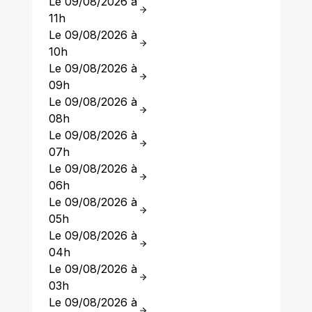
Le 09/08/2026 à
11h
Le 09/08/2026 à
10h
Le 09/08/2026 à
09h
Le 09/08/2026 à
08h
Le 09/08/2026 à
07h
Le 09/08/2026 à
06h
Le 09/08/2026 à
05h
Le 09/08/2026 à
04h
Le 09/08/2026 à
03h
Le 09/08/2026 à