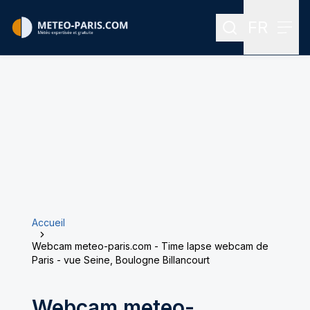
FR
Rechercher
Menu
Menu des
Accueil
Webcam meteo-paris.com - Time lapse webcam de
Paris - vue Seine, Boulogne Billancourt
Webcam meteo-