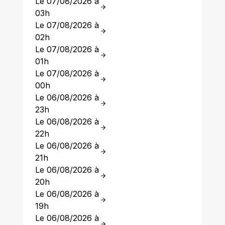
Le 07/08/2026 à
03h
Le 07/08/2026 à
02h
Le 07/08/2026 à
01h
Le 07/08/2026 à
00h
Le 06/08/2026 à
23h
Le 06/08/2026 à
22h
Le 06/08/2026 à
21h
Le 06/08/2026 à
20h
Le 06/08/2026 à
19h
Le 06/08/2026 à