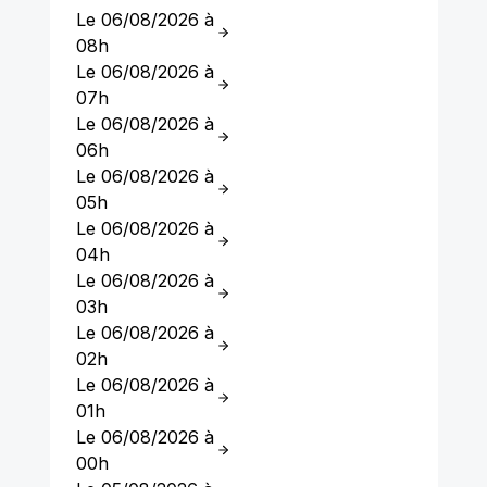
Le 06/08/2026 à
08h
Le 06/08/2026 à
07h
Le 06/08/2026 à
06h
Le 06/08/2026 à
05h
Le 06/08/2026 à
04h
Le 06/08/2026 à
03h
Le 06/08/2026 à
02h
Le 06/08/2026 à
01h
Le 06/08/2026 à
00h