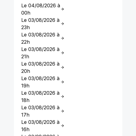
Le 04/08/2026 à
00h
Le 03/08/2026 à
23h
Le 03/08/2026 à
22h
Le 03/08/2026 à
21h
Le 03/08/2026 à
20h
Le 03/08/2026 à
19h
Le 03/08/2026 à
18h
Le 03/08/2026 à
17h
Le 03/08/2026 à
16h