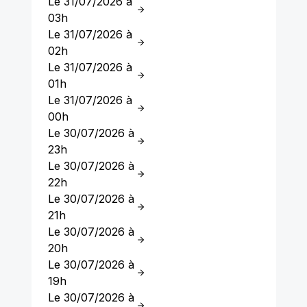
Le 31/07/2026 à
03h
Le 31/07/2026 à
02h
Le 31/07/2026 à
01h
Le 31/07/2026 à
00h
Le 30/07/2026 à
23h
Le 30/07/2026 à
22h
Le 30/07/2026 à
21h
Le 30/07/2026 à
20h
Le 30/07/2026 à
19h
Le 30/07/2026 à