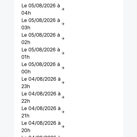
Le 05/08/2026 à
04h
Le 05/08/2026 à
03h
Le 05/08/2026 à
02h
Le 05/08/2026 à
01h
Le 05/08/2026 à
00h
Le 04/08/2026 à
23h
Le 04/08/2026 à
22h
Le 04/08/2026 à
21h
Le 04/08/2026 à
20h