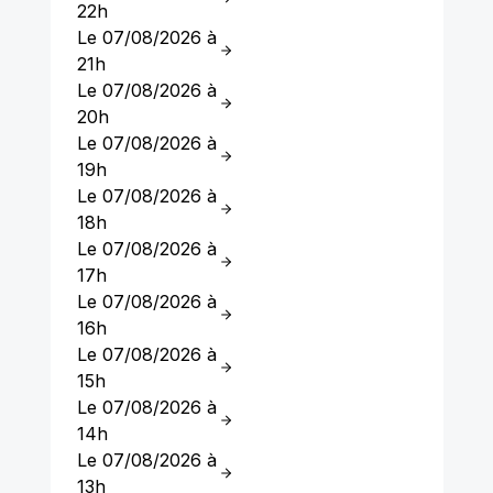
22h
Le 07/08/2026 à
21h
Le 07/08/2026 à
20h
Le 07/08/2026 à
19h
Le 07/08/2026 à
18h
Le 07/08/2026 à
17h
Le 07/08/2026 à
16h
Le 07/08/2026 à
15h
Le 07/08/2026 à
14h
Le 07/08/2026 à
13h