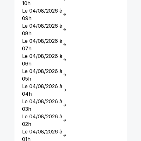
10h
Le 04/08/2026 à
09h
Le 04/08/2026 à
08h
Le 04/08/2026 à
07h
Le 04/08/2026 à
06h
Le 04/08/2026 à
05h
Le 04/08/2026 à
04h
Le 04/08/2026 à
03h
Le 04/08/2026 à
02h
Le 04/08/2026 à
01h