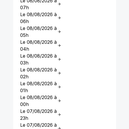
Le 08/08/2026 à
07h
Le 08/08/2026 à
06h
Le 08/08/2026 à
05h
Le 08/08/2026 à
04h
Le 08/08/2026 à
03h
Le 08/08/2026 à
02h
Le 08/08/2026 à
01h
Le 08/08/2026 à
00h
Le 07/08/2026 à
23h
Le 07/08/2026 à