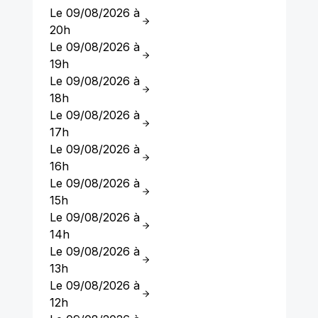
Le 09/08/2026 à
20h
Le 09/08/2026 à
19h
Le 09/08/2026 à
18h
Le 09/08/2026 à
17h
Le 09/08/2026 à
16h
Le 09/08/2026 à
15h
Le 09/08/2026 à
14h
Le 09/08/2026 à
13h
Le 09/08/2026 à
12h