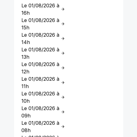
Le 01/08/2026 à
16h
Le 01/08/2026 à
15h
Le 01/08/2026 à
14h
Le 01/08/2026 à
13h
Le 01/08/2026 à
12h
Le 01/08/2026 à
11h
Le 01/08/2026 à
10h
Le 01/08/2026 à
09h
Le 01/08/2026 à
08h