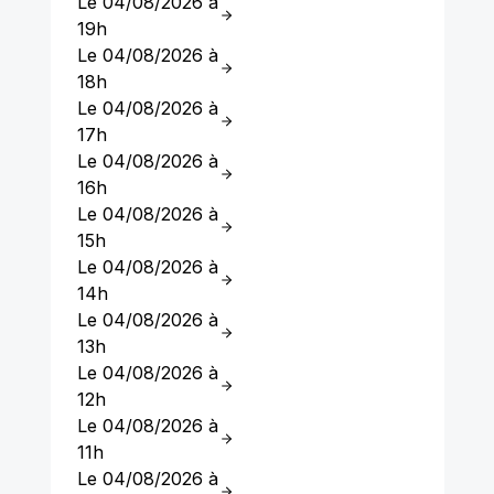
Le 04/08/2026 à
19h
Le 04/08/2026 à
18h
Le 04/08/2026 à
17h
Le 04/08/2026 à
16h
Le 04/08/2026 à
15h
Le 04/08/2026 à
14h
Le 04/08/2026 à
13h
Le 04/08/2026 à
12h
Le 04/08/2026 à
11h
Le 04/08/2026 à