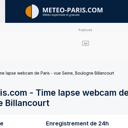
Sites expertisés
e lapse webcam de Paris - vue Seine, Boulogne Billancourt
s.com - Time lapse webcam de 
 Billancourt
re
Enregistrement de 24h