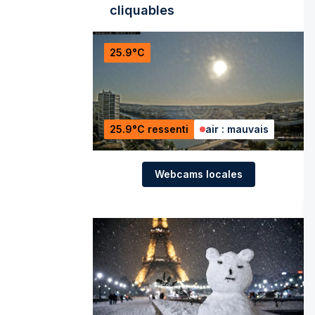
cliquables
25.9°C
25.9°C ressenti
air : mauvais
Webcams locales