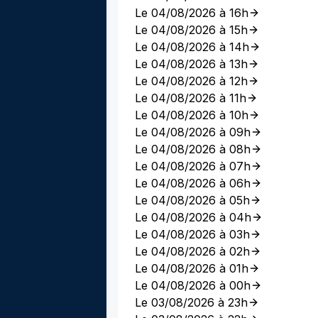
Le 04/08/2026 à 16h
Le 04/08/2026 à 15h
Le 04/08/2026 à 14h
Le 04/08/2026 à 13h
Le 04/08/2026 à 12h
Le 04/08/2026 à 11h
Le 04/08/2026 à 10h
Le 04/08/2026 à 09h
Le 04/08/2026 à 08h
Le 04/08/2026 à 07h
Le 04/08/2026 à 06h
Le 04/08/2026 à 05h
Le 04/08/2026 à 04h
Le 04/08/2026 à 03h
Le 04/08/2026 à 02h
Le 04/08/2026 à 01h
Le 04/08/2026 à 00h
Le 03/08/2026 à 23h