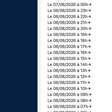
Le 07/08/2026 à 00h
Le 06/08/2026 à 23h
Le 06/08/2026 à 22h
Le 06/08/2026 à 21h
Le 06/08/2026 à 20h
Le 06/08/2026 à 19h
Le 06/08/2026 à 18h
Le 06/08/2026 à 17h
Le 06/08/2026 à 16h
Le 06/08/2026 à 15h
Le 06/08/2026 à 14h
Le 06/08/2026 à 13h
Le 06/08/2026 à 12h
Le 06/08/2026 à 11h
Le 06/08/2026 à 10h
Le 06/08/2026 à 09h
Le 06/08/2026 à 08h
Le 06/08/2026 à 07h