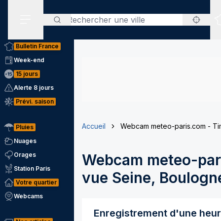
Rechercher
Menu secondaire
Bulletin France
Week-end
15 jours
Alerte 8 jours
Prévi. saison
Accueil
Webcam meteo-paris.com - Tim
Pluies
Nuages
Orages
Webcam meteo-pari
Station Paris
vue Seine, Boulogne
Votre quartier
Webcams
Enregistrement d'une heu