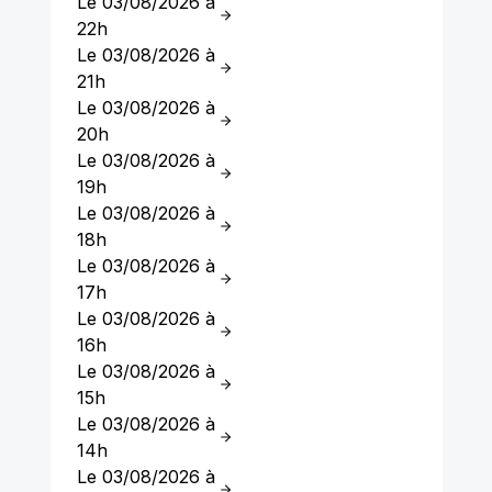
Le 03/08/2026 à
22h
Le 03/08/2026 à
21h
Le 03/08/2026 à
20h
Le 03/08/2026 à
19h
Le 03/08/2026 à
18h
Le 03/08/2026 à
17h
Le 03/08/2026 à
16h
Le 03/08/2026 à
15h
Le 03/08/2026 à
14h
Le 03/08/2026 à