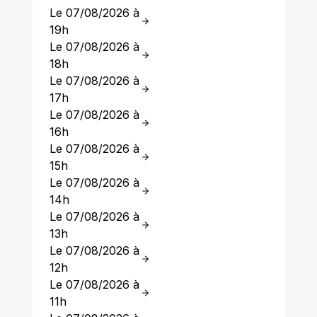
Le 07/08/2026 à
19h
Le 07/08/2026 à
18h
Le 07/08/2026 à
17h
Le 07/08/2026 à
16h
Le 07/08/2026 à
15h
Le 07/08/2026 à
14h
Le 07/08/2026 à
13h
Le 07/08/2026 à
12h
Le 07/08/2026 à
11h