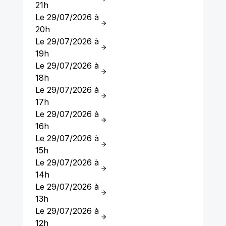
21h
Le 29/07/2026 à
20h
Le 29/07/2026 à
19h
Le 29/07/2026 à
18h
Le 29/07/2026 à
17h
Le 29/07/2026 à
16h
Le 29/07/2026 à
15h
Le 29/07/2026 à
14h
Le 29/07/2026 à
13h
Le 29/07/2026 à
12h