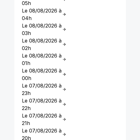
05h
Le 08/08/2026 à
04h
Le 08/08/2026 à
03h
Le 08/08/2026 à
02h
Le 08/08/2026 à
01h
Le 08/08/2026 à
00h
Le 07/08/2026 à
23h
Le 07/08/2026 à
22h
Le 07/08/2026 à
21h
Le 07/08/2026 à
20h