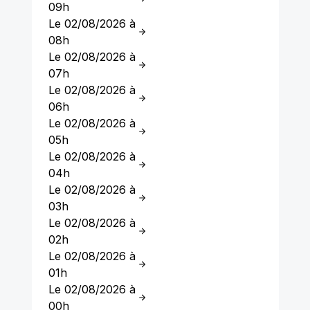
09h
Le 02/08/2026 à
08h
Le 02/08/2026 à
07h
Le 02/08/2026 à
06h
Le 02/08/2026 à
05h
Le 02/08/2026 à
04h
Le 02/08/2026 à
03h
Le 02/08/2026 à
02h
Le 02/08/2026 à
01h
Le 02/08/2026 à
00h