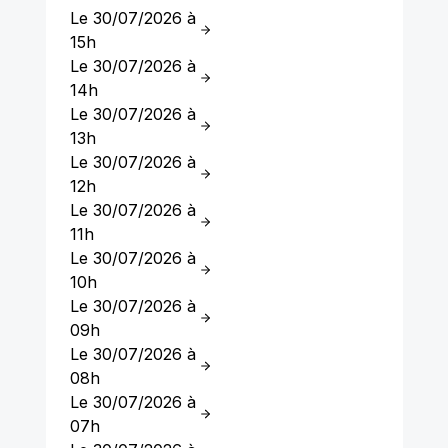
Le 30/07/2026 à
15h
Le 30/07/2026 à
14h
Le 30/07/2026 à
13h
Le 30/07/2026 à
12h
Le 30/07/2026 à
11h
Le 30/07/2026 à
10h
Le 30/07/2026 à
09h
Le 30/07/2026 à
08h
Le 30/07/2026 à
07h