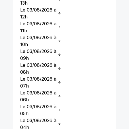
13h
Le 03/08/2026 à
12h
Le 03/08/2026 à
11h
Le 03/08/2026 à
10h
Le 03/08/2026 à
09h
Le 03/08/2026 à
08h
Le 03/08/2026 à
07h
Le 03/08/2026 à
06h
Le 03/08/2026 à
05h
Le 03/08/2026 à
04h