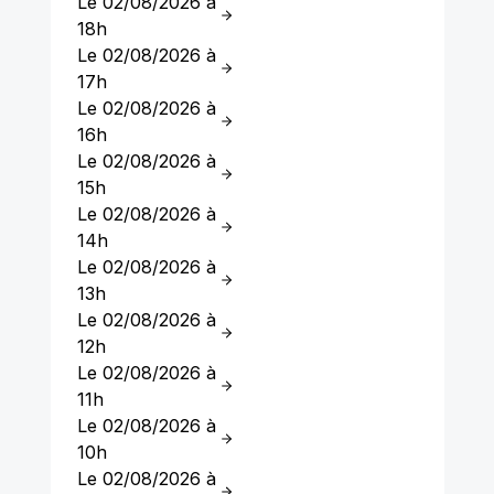
Le 02/08/2026 à
18h
Le 02/08/2026 à
17h
Le 02/08/2026 à
16h
Le 02/08/2026 à
15h
Le 02/08/2026 à
14h
Le 02/08/2026 à
13h
Le 02/08/2026 à
12h
Le 02/08/2026 à
11h
Le 02/08/2026 à
10h
Le 02/08/2026 à