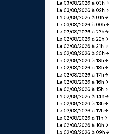
Le 03/08/2026 à 03h
Le 03/08/2026 à 02h
Le 03/08/2026 à 01h
Le 03/08/2026 à 00h
Le 02/08/2026 à 23h
Le 02/08/2026 à 22h
Le 02/08/2026 à 21h
Le 02/08/2026 à 20h
Le 02/08/2026 à 19h
Le 02/08/2026 à 18h
Le 02/08/2026 à 17h
Le 02/08/2026 à 16h
Le 02/08/2026 à 15h
Le 02/08/2026 à 14h
Le 02/08/2026 à 13h
Le 02/08/2026 à 12h
Le 02/08/2026 à 11h
Le 02/08/2026 à 10h
Le 02/08/2026 à 09h