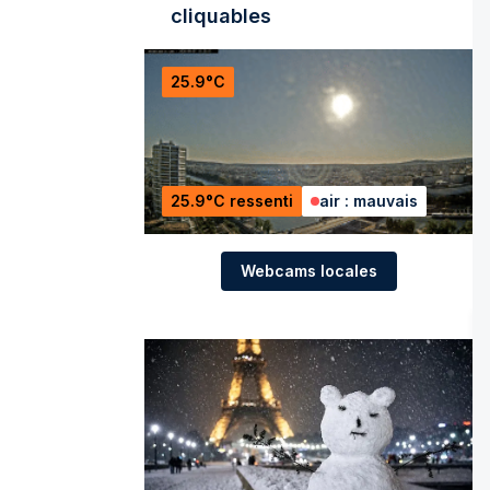
cliquables
25.9°C
25.9°C ressenti
air : mauvais
Webcams locales