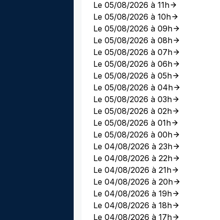
Le 05/08/2026 à 11h
Le 05/08/2026 à 10h
Le 05/08/2026 à 09h
Le 05/08/2026 à 08h
Le 05/08/2026 à 07h
Le 05/08/2026 à 06h
Le 05/08/2026 à 05h
Le 05/08/2026 à 04h
Le 05/08/2026 à 03h
Le 05/08/2026 à 02h
Le 05/08/2026 à 01h
Le 05/08/2026 à 00h
Le 04/08/2026 à 23h
Le 04/08/2026 à 22h
Le 04/08/2026 à 21h
Le 04/08/2026 à 20h
Le 04/08/2026 à 19h
Le 04/08/2026 à 18h
Le 04/08/2026 à 17h