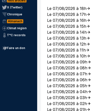
Nos articles
X (Twitter)
Le 07/08/2026 à 18h
Le 07/08/2026 à 17h
Chronique
Le 07/08/2026 à 16h
Almanach
Le 07/08/2026 à 15h
Climat région
Le 07/08/2026 à 14h
T°C records
Le 07/08/2026 à 13h
Le 07/08/2026 à 12h
Faire un don
Le 07/08/2026 à 11h
Le 07/08/2026 à 10h
Le 07/08/2026 à 09h
Le 07/08/2026 à 08h
Le 07/08/2026 à 07h
Le 07/08/2026 à 06h
Le 07/08/2026 à 05h
Le 07/08/2026 à 04h
Le 07/08/2026 à 03h
Le 07/08/2026 à 02h
Le 07/08/2026 à 01h