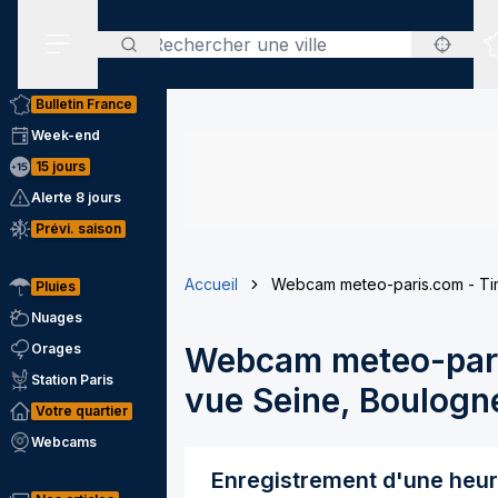
Rechercher
Menu secondaire
Bulletin France
Week-end
15 jours
Alerte 8 jours
Prévi. saison
Accueil
Webcam meteo-paris.com - Tim
Pluies
Nuages
Orages
Webcam meteo-pari
Station Paris
vue Seine, Boulogne
Votre quartier
Webcams
Enregistrement d'une heu