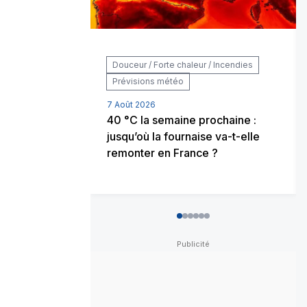
Douceur / Forte chaleur / Incendies
Prévisions météo
7 Août 2026
40 °C la semaine prochaine :
jusqu’où la fournaise va-t-elle
remonter en France ?
0
1
2
3
4
5