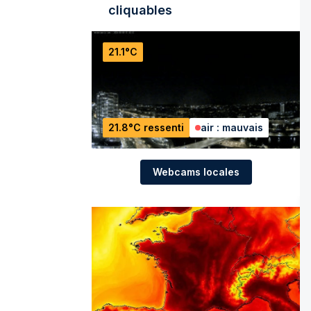
cliquables
21.1°C
21.8°C ressenti
air : mauvais
Webcams locales