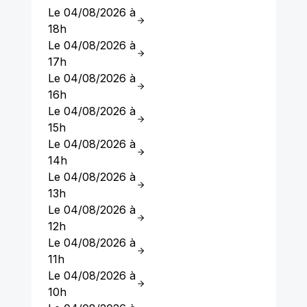
Le 04/08/2026 à
18h
Le 04/08/2026 à
17h
Le 04/08/2026 à
16h
Le 04/08/2026 à
15h
Le 04/08/2026 à
14h
Le 04/08/2026 à
13h
Le 04/08/2026 à
12h
Le 04/08/2026 à
11h
Le 04/08/2026 à
10h