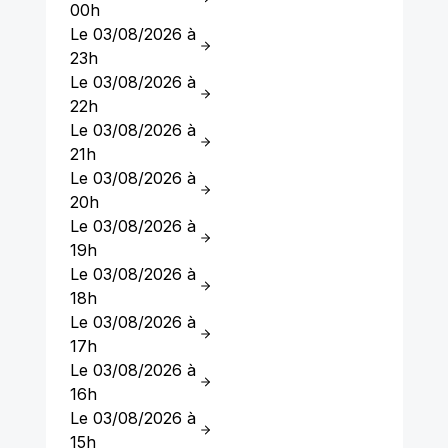
00h
Le 03/08/2026 à
23h
Le 03/08/2026 à
22h
Le 03/08/2026 à
21h
Le 03/08/2026 à
20h
Le 03/08/2026 à
19h
Le 03/08/2026 à
18h
Le 03/08/2026 à
17h
Le 03/08/2026 à
16h
Le 03/08/2026 à
15h