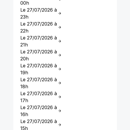
00h
Le 27/07/2026 à
23h
Le 27/07/2026 à
22h
Le 27/07/2026 à
21h
Le 27/07/2026 à
20h
Le 27/07/2026 à
19h
Le 27/07/2026 à
18h
Le 27/07/2026 à
17h
Le 27/07/2026 à
16h
Le 27/07/2026 à
15h