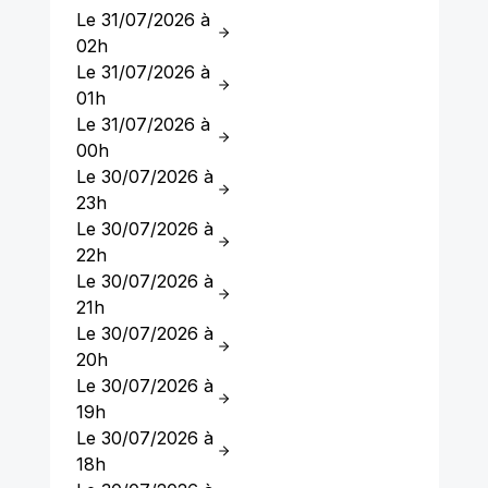
Le 31/07/2026 à
02h
Le 31/07/2026 à
01h
Le 31/07/2026 à
00h
Le 30/07/2026 à
23h
Le 30/07/2026 à
22h
Le 30/07/2026 à
21h
Le 30/07/2026 à
20h
Le 30/07/2026 à
19h
Le 30/07/2026 à
18h