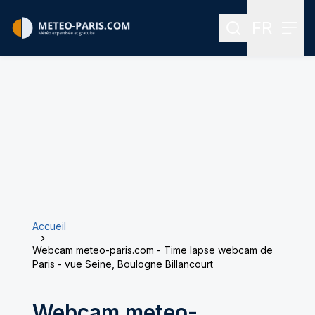
FR
Rechercher
Menu
Menu des
Accueil
Webcam meteo-paris.com - Time lapse webcam de
Paris - vue Seine, Boulogne Billancourt
Webcam meteo-