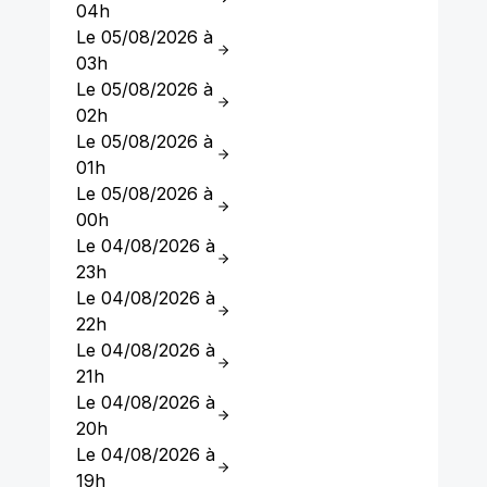
04h
Le 05/08/2026 à
03h
Le 05/08/2026 à
02h
Le 05/08/2026 à
01h
Le 05/08/2026 à
00h
Le 04/08/2026 à
23h
Le 04/08/2026 à
22h
Le 04/08/2026 à
21h
Le 04/08/2026 à
20h
Le 04/08/2026 à
19h