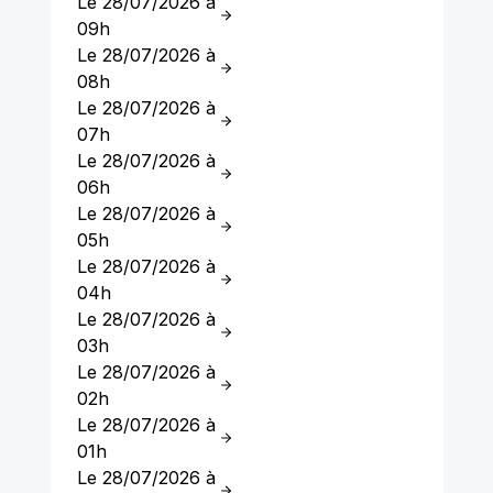
Le 28/07/2026 à
09h
Le 28/07/2026 à
08h
Le 28/07/2026 à
07h
Le 28/07/2026 à
06h
Le 28/07/2026 à
05h
Le 28/07/2026 à
04h
Le 28/07/2026 à
03h
Le 28/07/2026 à
02h
Le 28/07/2026 à
01h
Le 28/07/2026 à