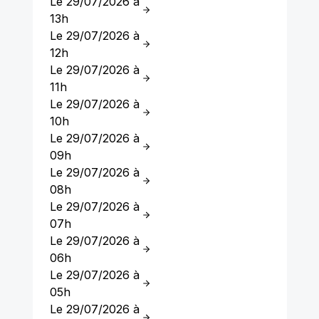
Le 29/07/2026 à
13h
Le 29/07/2026 à
12h
Le 29/07/2026 à
11h
Le 29/07/2026 à
10h
Le 29/07/2026 à
09h
Le 29/07/2026 à
08h
Le 29/07/2026 à
07h
Le 29/07/2026 à
06h
Le 29/07/2026 à
05h
Le 29/07/2026 à