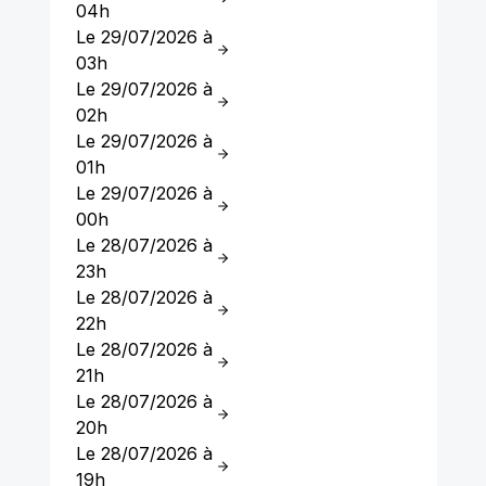
04h
Le 29/07/2026 à
03h
Le 29/07/2026 à
02h
Le 29/07/2026 à
01h
Le 29/07/2026 à
00h
Le 28/07/2026 à
23h
Le 28/07/2026 à
22h
Le 28/07/2026 à
21h
Le 28/07/2026 à
20h
Le 28/07/2026 à
19h