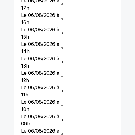
Le 06/08/2026 à
17h
Le 06/08/2026 à
16h
Le 06/08/2026 à
15h
Le 06/08/2026 à
14h
Le 06/08/2026 à
13h
Le 06/08/2026 à
12h
Le 06/08/2026 à
11h
Le 06/08/2026 à
10h
Le 06/08/2026 à
09h
Le 06/08/2026 à