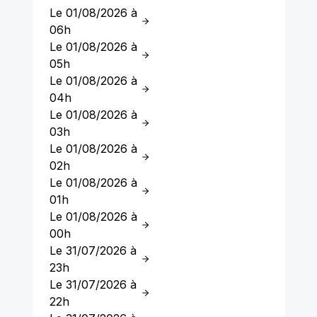
Le 01/08/2026 à
06h
Le 01/08/2026 à
05h
Le 01/08/2026 à
04h
Le 01/08/2026 à
03h
Le 01/08/2026 à
02h
Le 01/08/2026 à
01h
Le 01/08/2026 à
00h
Le 31/07/2026 à
23h
Le 31/07/2026 à
22h