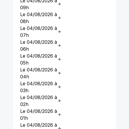
Le 04/08/2026 à
09h
Le 04/08/2026 à
08h
Le 04/08/2026 à
07h
Le 04/08/2026 à
06h
Le 04/08/2026 à
05h
Le 04/08/2026 à
04h
Le 04/08/2026 à
03h
Le 04/08/2026 à
02h
Le 04/08/2026 à
01h
Le 04/08/2026 à