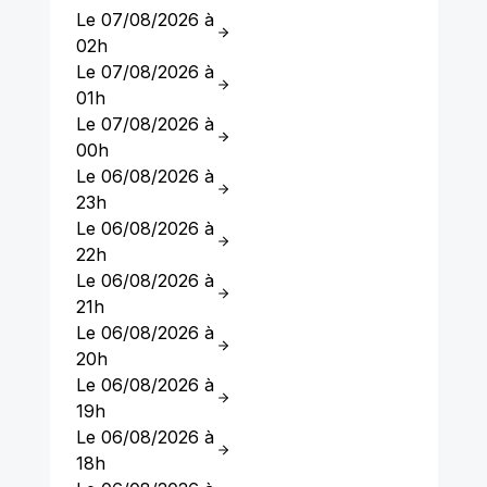
Le 07/08/2026 à
02h
Le 07/08/2026 à
01h
Le 07/08/2026 à
00h
Le 06/08/2026 à
23h
Le 06/08/2026 à
22h
Le 06/08/2026 à
21h
Le 06/08/2026 à
20h
Le 06/08/2026 à
19h
Le 06/08/2026 à
18h