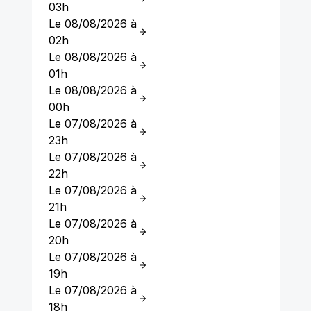
03h
Le 08/08/2026 à
02h
Le 08/08/2026 à
01h
Le 08/08/2026 à
00h
Le 07/08/2026 à
23h
Le 07/08/2026 à
22h
Le 07/08/2026 à
21h
Le 07/08/2026 à
20h
Le 07/08/2026 à
19h
Le 07/08/2026 à
18h