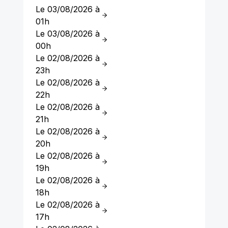
Le 03/08/2026 à
01h
Le 03/08/2026 à
00h
Le 02/08/2026 à
23h
Le 02/08/2026 à
22h
Le 02/08/2026 à
21h
Le 02/08/2026 à
20h
Le 02/08/2026 à
19h
Le 02/08/2026 à
18h
Le 02/08/2026 à
17h