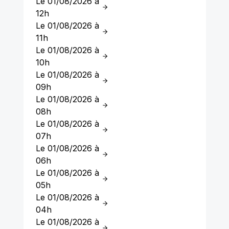
Le 01/08/2026 à
12h
Le 01/08/2026 à
11h
Le 01/08/2026 à
10h
Le 01/08/2026 à
09h
Le 01/08/2026 à
08h
Le 01/08/2026 à
07h
Le 01/08/2026 à
06h
Le 01/08/2026 à
05h
Le 01/08/2026 à
04h
Le 01/08/2026 à