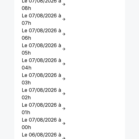
Le 07/08/2026 à
08h
Le 07/08/2026 à
07h
Le 07/08/2026 à
06h
Le 07/08/2026 à
05h
Le 07/08/2026 à
04h
Le 07/08/2026 à
03h
Le 07/08/2026 à
02h
Le 07/08/2026 à
01h
Le 07/08/2026 à
00h
Le 06/08/2026 à