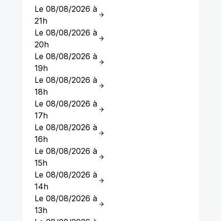
Le 08/08/2026 à
21h
Le 08/08/2026 à
20h
Le 08/08/2026 à
19h
Le 08/08/2026 à
18h
Le 08/08/2026 à
17h
Le 08/08/2026 à
16h
Le 08/08/2026 à
15h
Le 08/08/2026 à
14h
Le 08/08/2026 à
13h