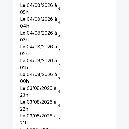
Le 04/08/2026 à
05h
Le 04/08/2026 à
04h
Le 04/08/2026 à
03h
Le 04/08/2026 à
02h
Le 04/08/2026 à
01h
Le 04/08/2026 à
00h
Le 03/08/2026 à
23h
Le 03/08/2026 à
22h
Le 03/08/2026 à
21h