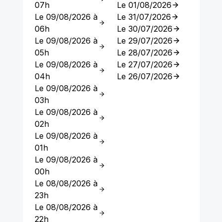
07h
Le 01/08/2026
Le 09/08/2026 à
Le 31/07/2026
06h
Le 30/07/2026
Le 09/08/2026 à
Le 29/07/2026
05h
Le 28/07/2026
Le 09/08/2026 à
Le 27/07/2026
04h
Le 26/07/2026
Le 09/08/2026 à
03h
Le 09/08/2026 à
02h
Le 09/08/2026 à
01h
Le 09/08/2026 à
00h
Le 08/08/2026 à
23h
Le 08/08/2026 à
22h