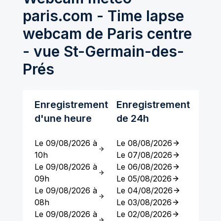
paris.com - Time lapse
webcam de Paris centre
- vue St-Germain-des-
Prés
Enregistrement
Enregistrement
d'une heure
de 24h
Le 09/08/2026 à
Le 08/08/2026
10h
Le 07/08/2026
Le 09/08/2026 à
Le 06/08/2026
09h
Le 05/08/2026
Le 09/08/2026 à
Le 04/08/2026
08h
Le 03/08/2026
Le 09/08/2026 à
Le 02/08/2026