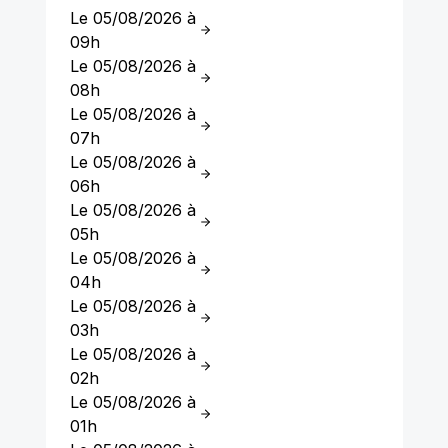
Le 05/08/2026 à
09h
Le 05/08/2026 à
08h
Le 05/08/2026 à
07h
Le 05/08/2026 à
06h
Le 05/08/2026 à
05h
Le 05/08/2026 à
04h
Le 05/08/2026 à
03h
Le 05/08/2026 à
02h
Le 05/08/2026 à
01h