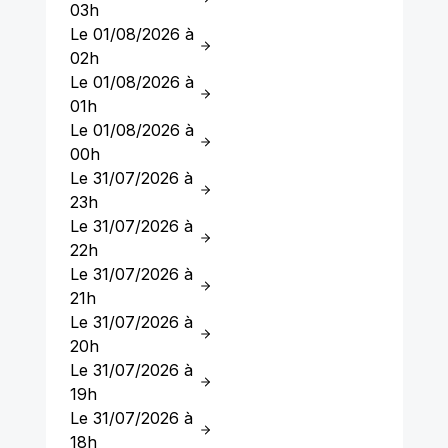
03h
Le 01/08/2026 à
02h
Le 01/08/2026 à
01h
Le 01/08/2026 à
00h
Le 31/07/2026 à
23h
Le 31/07/2026 à
22h
Le 31/07/2026 à
21h
Le 31/07/2026 à
20h
Le 31/07/2026 à
19h
Le 31/07/2026 à
18h