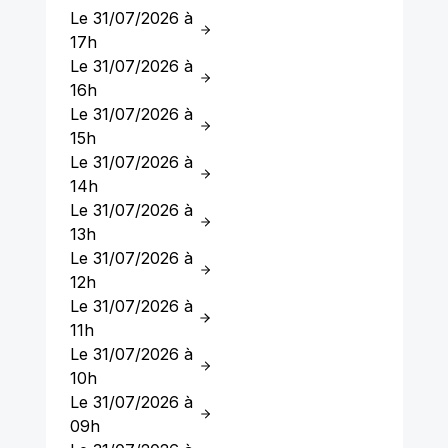
Le 31/07/2026 à
17h
Le 31/07/2026 à
16h
Le 31/07/2026 à
15h
Le 31/07/2026 à
14h
Le 31/07/2026 à
13h
Le 31/07/2026 à
12h
Le 31/07/2026 à
11h
Le 31/07/2026 à
10h
Le 31/07/2026 à
09h