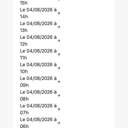
15h
Le 04/08/2026 à
14h
Le 04/08/2026 à
13h
Le 04/08/2026 à
12h
Le 04/08/2026 à
11h
Le 04/08/2026 à
10h
Le 04/08/2026 à
09h
Le 04/08/2026 à
08h
Le 04/08/2026 à
07h
Le 04/08/2026 à
06h