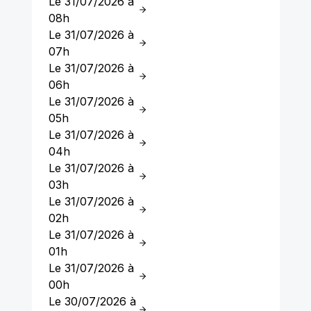
Le 31/07/2026 à
08h
Le 31/07/2026 à
07h
Le 31/07/2026 à
06h
Le 31/07/2026 à
05h
Le 31/07/2026 à
04h
Le 31/07/2026 à
03h
Le 31/07/2026 à
02h
Le 31/07/2026 à
01h
Le 31/07/2026 à
00h
Le 30/07/2026 à