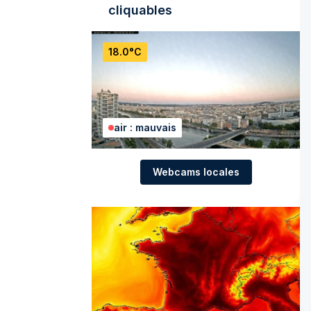
cliquables
18.0°C
air : mauvais
Webcams locales