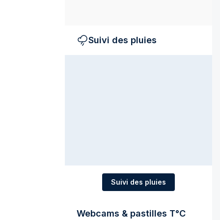
Suivi des pluies
Suivi des pluies
Webcams & pastilles T°C