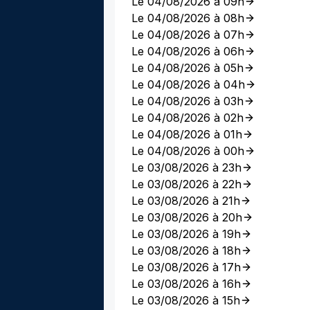
Le 04/08/2026 à 09h
Le 04/08/2026 à 08h
Le 04/08/2026 à 07h
Le 04/08/2026 à 06h
Le 04/08/2026 à 05h
Le 04/08/2026 à 04h
Le 04/08/2026 à 03h
Le 04/08/2026 à 02h
Le 04/08/2026 à 01h
Le 04/08/2026 à 00h
Le 03/08/2026 à 23h
Le 03/08/2026 à 22h
Le 03/08/2026 à 21h
Le 03/08/2026 à 20h
Le 03/08/2026 à 19h
Le 03/08/2026 à 18h
Le 03/08/2026 à 17h
Le 03/08/2026 à 16h
Le 03/08/2026 à 15h