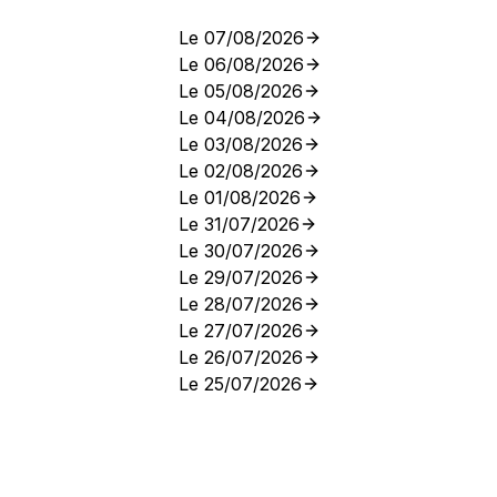
Le 07/08/2026
Le 06/08/2026
Le 05/08/2026
Le 04/08/2026
Le 03/08/2026
Le 02/08/2026
Le 01/08/2026
Le 31/07/2026
Le 30/07/2026
Le 29/07/2026
Le 28/07/2026
Le 27/07/2026
Le 26/07/2026
Le 25/07/2026