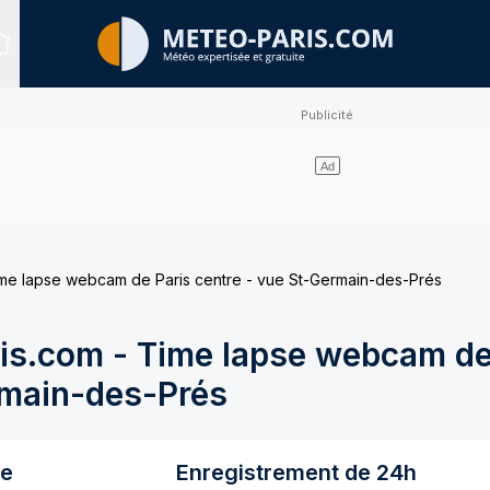
Sites expertisés
e lapse webcam de Paris centre - vue St-Germain-des-Prés
s.com - Time lapse webcam de
rmain-des-Prés
re
Enregistrement de 24h