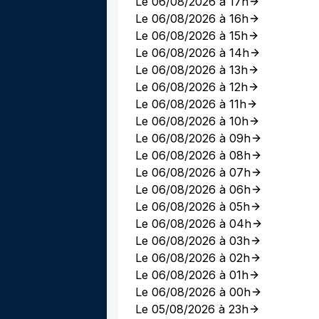
Le 06/08/2026 à 17h
Le 06/08/2026 à 16h
Le 06/08/2026 à 15h
Le 06/08/2026 à 14h
Le 06/08/2026 à 13h
Le 06/08/2026 à 12h
Le 06/08/2026 à 11h
Le 06/08/2026 à 10h
Le 06/08/2026 à 09h
Le 06/08/2026 à 08h
Le 06/08/2026 à 07h
Le 06/08/2026 à 06h
Le 06/08/2026 à 05h
Le 06/08/2026 à 04h
Le 06/08/2026 à 03h
Le 06/08/2026 à 02h
Le 06/08/2026 à 01h
Le 06/08/2026 à 00h
Le 05/08/2026 à 23h