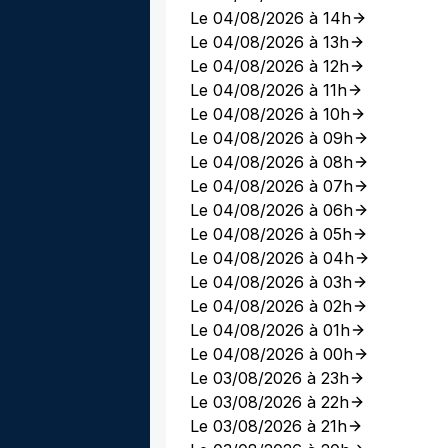
Le 04/08/2026 à 14h
Le 04/08/2026 à 13h
Le 04/08/2026 à 12h
Le 04/08/2026 à 11h
Le 04/08/2026 à 10h
Le 04/08/2026 à 09h
Le 04/08/2026 à 08h
Le 04/08/2026 à 07h
Le 04/08/2026 à 06h
Le 04/08/2026 à 05h
Le 04/08/2026 à 04h
Le 04/08/2026 à 03h
Le 04/08/2026 à 02h
Le 04/08/2026 à 01h
Le 04/08/2026 à 00h
Le 03/08/2026 à 23h
Le 03/08/2026 à 22h
Le 03/08/2026 à 21h