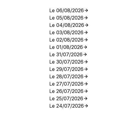
Le 06/08/2026
Le 05/08/2026
Le 04/08/2026
Le 03/08/2026
Le 02/08/2026
Le 01/08/2026
Le 31/07/2026
Le 30/07/2026
Le 29/07/2026
Le 28/07/2026
Le 27/07/2026
Le 26/07/2026
Le 25/07/2026
Le 24/07/2026