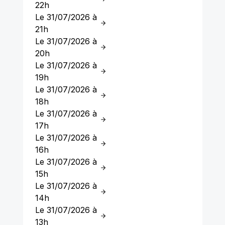
22h
Le 31/07/2026 à
21h
Le 31/07/2026 à
20h
Le 31/07/2026 à
19h
Le 31/07/2026 à
18h
Le 31/07/2026 à
17h
Le 31/07/2026 à
16h
Le 31/07/2026 à
15h
Le 31/07/2026 à
14h
Le 31/07/2026 à
13h