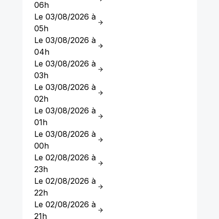
06h
Le 03/08/2026 à
05h
Le 03/08/2026 à
04h
Le 03/08/2026 à
03h
Le 03/08/2026 à
02h
Le 03/08/2026 à
01h
Le 03/08/2026 à
00h
Le 02/08/2026 à
23h
Le 02/08/2026 à
22h
Le 02/08/2026 à
21h