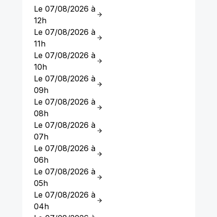
Le 07/08/2026 à
12h
Le 07/08/2026 à
11h
Le 07/08/2026 à
10h
Le 07/08/2026 à
09h
Le 07/08/2026 à
08h
Le 07/08/2026 à
07h
Le 07/08/2026 à
06h
Le 07/08/2026 à
05h
Le 07/08/2026 à
04h