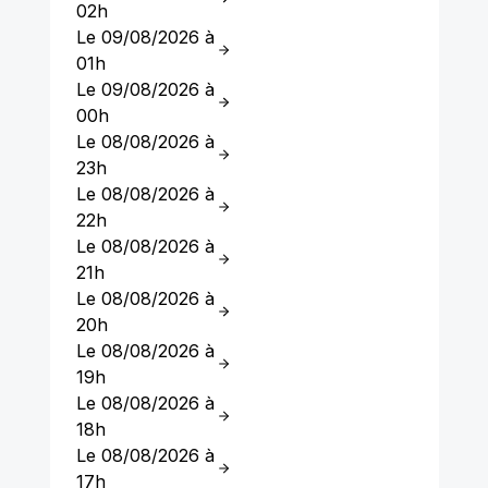
02h
Le 09/08/2026 à
01h
Le 09/08/2026 à
00h
Le 08/08/2026 à
23h
Le 08/08/2026 à
22h
Le 08/08/2026 à
21h
Le 08/08/2026 à
20h
Le 08/08/2026 à
19h
Le 08/08/2026 à
18h
Le 08/08/2026 à
17h