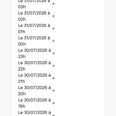
Le 31/07/2026 à
03h
Le 31/07/2026 à
02h
Le 31/07/2026 à
01h
Le 31/07/2026 à
00h
Le 30/07/2026 à
23h
Le 30/07/2026 à
22h
Le 30/07/2026 à
21h
Le 30/07/2026 à
20h
Le 30/07/2026 à
19h
Le 30/07/2026 à