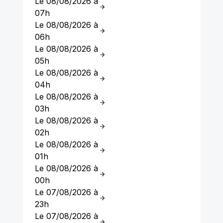
Le 08/08/2026 à
07h
Le 08/08/2026 à
06h
Le 08/08/2026 à
05h
Le 08/08/2026 à
04h
Le 08/08/2026 à
03h
Le 08/08/2026 à
02h
Le 08/08/2026 à
01h
Le 08/08/2026 à
00h
Le 07/08/2026 à
23h
Le 07/08/2026 à