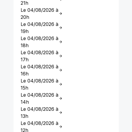
21h
Le 04/08/2026 à
20h
Le 04/08/2026 à
19h
Le 04/08/2026 à
18h
Le 04/08/2026 à
17h
Le 04/08/2026 à
16h
Le 04/08/2026 à
15h
Le 04/08/2026 à
14h
Le 04/08/2026 à
13h
Le 04/08/2026 à
12h