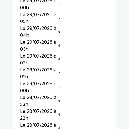
Le 29/07/2026 à
06h
Le 29/07/2026 à
05h
Le 29/07/2026 à
04h
Le 29/07/2026 à
03h
Le 29/07/2026 à
02h
Le 29/07/2026 à
01h
Le 29/07/2026 à
00h
Le 28/07/2026 à
23h
Le 28/07/2026 à
22h
Le 28/07/2026 à