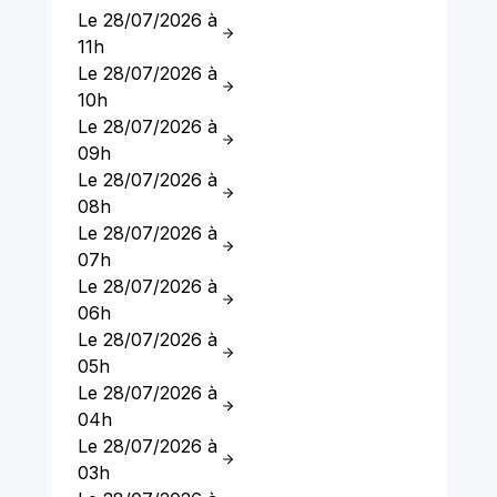
Le 28/07/2026 à
11h
Le 28/07/2026 à
10h
Le 28/07/2026 à
09h
Le 28/07/2026 à
08h
Le 28/07/2026 à
07h
Le 28/07/2026 à
06h
Le 28/07/2026 à
05h
Le 28/07/2026 à
04h
Le 28/07/2026 à
03h