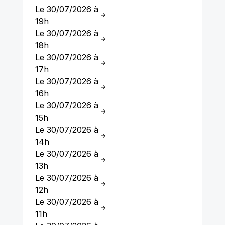
Le 30/07/2026 à
19h
Le 30/07/2026 à
18h
Le 30/07/2026 à
17h
Le 30/07/2026 à
16h
Le 30/07/2026 à
15h
Le 30/07/2026 à
14h
Le 30/07/2026 à
13h
Le 30/07/2026 à
12h
Le 30/07/2026 à
11h