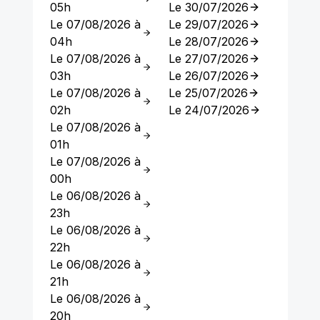
05h
Le 30/07/2026
Le 07/08/2026 à
Le 29/07/2026
04h
Le 28/07/2026
Le 07/08/2026 à
Le 27/07/2026
03h
Le 26/07/2026
Le 07/08/2026 à
Le 25/07/2026
02h
Le 24/07/2026
Le 07/08/2026 à
01h
Le 07/08/2026 à
00h
Le 06/08/2026 à
23h
Le 06/08/2026 à
22h
Le 06/08/2026 à
21h
Le 06/08/2026 à
20h