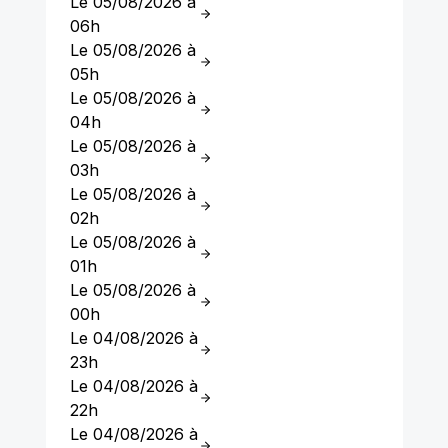
Le 05/08/2026 à
06h
Le 05/08/2026 à
05h
Le 05/08/2026 à
04h
Le 05/08/2026 à
03h
Le 05/08/2026 à
02h
Le 05/08/2026 à
01h
Le 05/08/2026 à
00h
Le 04/08/2026 à
23h
Le 04/08/2026 à
22h
Le 04/08/2026 à