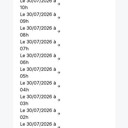
Le 30/07/2026 à
10h
Le 30/07/2026 à
09h
Le 30/07/2026 à
08h
Le 30/07/2026 à
07h
Le 30/07/2026 à
06h
Le 30/07/2026 à
05h
Le 30/07/2026 à
04h
Le 30/07/2026 à
03h
Le 30/07/2026 à
02h
Le 30/07/2026 à