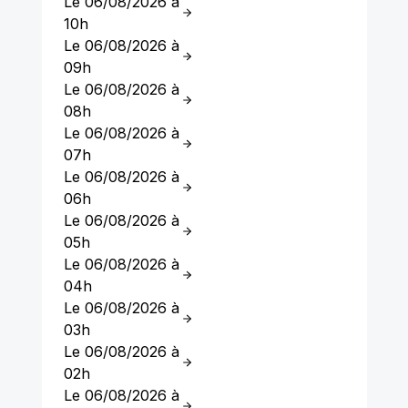
Le 06/08/2026 à
10h
Le 06/08/2026 à
09h
Le 06/08/2026 à
08h
Le 06/08/2026 à
07h
Le 06/08/2026 à
06h
Le 06/08/2026 à
05h
Le 06/08/2026 à
04h
Le 06/08/2026 à
03h
Le 06/08/2026 à
02h
Le 06/08/2026 à