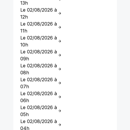
13h
Le 02/08/2026 à
12h
Le 02/08/2026 à
11h
Le 02/08/2026 à
10h
Le 02/08/2026 à
09h
Le 02/08/2026 à
08h
Le 02/08/2026 à
07h
Le 02/08/2026 à
06h
Le 02/08/2026 à
05h
Le 02/08/2026 à
04h