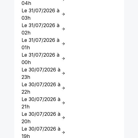
04h
Le 31/07/2026 à
03h
Le 31/07/2026 à
02h
Le 31/07/2026 à
01h
Le 31/07/2026 à
00h
Le 30/07/2026 à
23h
Le 30/07/2026 à
22h
Le 30/07/2026 à
21h
Le 30/07/2026 à
20h
Le 30/07/2026 à
19h