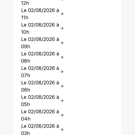
12h
Le 02/08/2026 à
11h
Le 02/08/2026 à
10h
Le 02/08/2026 à
09h
Le 02/08/2026 à
08h
Le 02/08/2026 à
07h
Le 02/08/2026 à
06h
Le 02/08/2026 à
05h
Le 02/08/2026 à
04h
Le 02/08/2026 à
03h