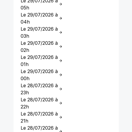
Le 29/07/2026 à
05h
Le 29/07/2026 à
04h
Le 29/07/2026 à
03h
Le 29/07/2026 à
02h
Le 29/07/2026 à
01h
Le 29/07/2026 à
00h
Le 28/07/2026 à
23h
Le 28/07/2026 à
22h
Le 28/07/2026 à
21h
Le 28/07/2026 à