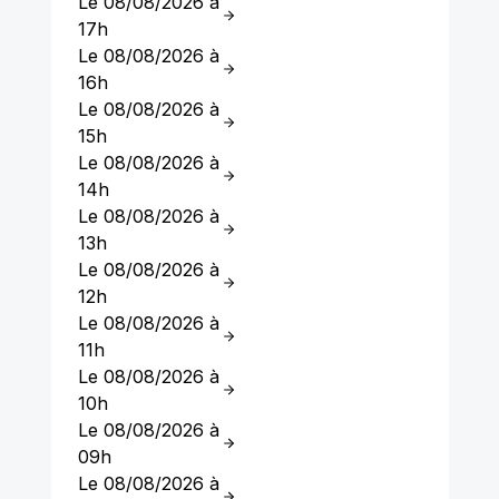
Le 08/08/2026 à
17h
Le 08/08/2026 à
16h
Le 08/08/2026 à
15h
Le 08/08/2026 à
14h
Le 08/08/2026 à
13h
Le 08/08/2026 à
12h
Le 08/08/2026 à
11h
Le 08/08/2026 à
10h
Le 08/08/2026 à
09h
Le 08/08/2026 à