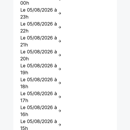
00h
Le 05/08/2026 à
23h
Le 05/08/2026 à
22h
Le 05/08/2026 à
21h
Le 05/08/2026 à
20h
Le 05/08/2026 à
19h
Le 05/08/2026 à
18h
Le 05/08/2026 à
17h
Le 05/08/2026 à
16h
Le 05/08/2026 à
15h