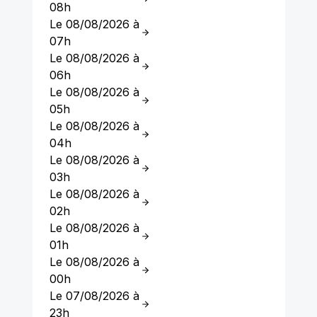
08h
Le 08/08/2026 à
07h
Le 08/08/2026 à
06h
Le 08/08/2026 à
05h
Le 08/08/2026 à
04h
Le 08/08/2026 à
03h
Le 08/08/2026 à
02h
Le 08/08/2026 à
01h
Le 08/08/2026 à
00h
Le 07/08/2026 à
23h