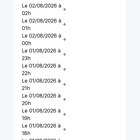
Le 02/08/2026 à
02h
Le 02/08/2026 à
01h
Le 02/08/2026 à
00h
Le 01/08/2026 à
23h
Le 01/08/2026 à
22h
Le 01/08/2026 à
21h
Le 01/08/2026 à
20h
Le 01/08/2026 à
19h
Le 01/08/2026 à
18h