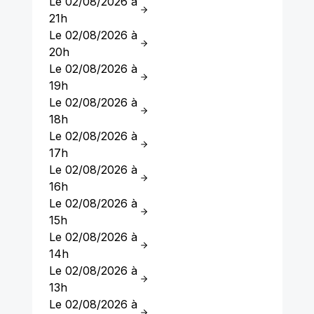
Le 02/08/2026 à
21h
Le 02/08/2026 à
20h
Le 02/08/2026 à
19h
Le 02/08/2026 à
18h
Le 02/08/2026 à
17h
Le 02/08/2026 à
16h
Le 02/08/2026 à
15h
Le 02/08/2026 à
14h
Le 02/08/2026 à
13h
Le 02/08/2026 à