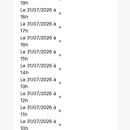
19h
Le 31/07/2026 à
18h
Le 31/07/2026 à
17h
Le 31/07/2026 à
16h
Le 31/07/2026 à
15h
Le 31/07/2026 à
14h
Le 31/07/2026 à
13h
Le 31/07/2026 à
12h
Le 31/07/2026 à
11h
Le 31/07/2026 à
10h