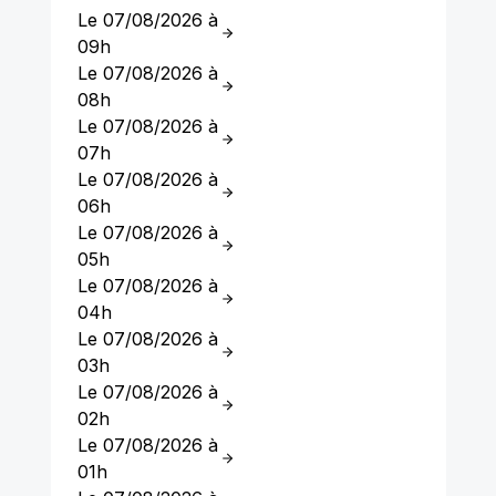
Le 07/08/2026 à
09h
Le 07/08/2026 à
08h
Le 07/08/2026 à
07h
Le 07/08/2026 à
06h
Le 07/08/2026 à
05h
Le 07/08/2026 à
04h
Le 07/08/2026 à
03h
Le 07/08/2026 à
02h
Le 07/08/2026 à
01h