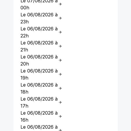
Le 07/08/2026 à
00h
Le 06/08/2026 à
23h
Le 06/08/2026 à
22h
Le 06/08/2026 à
21h
Le 06/08/2026 à
20h
Le 06/08/2026 à
19h
Le 06/08/2026 à
18h
Le 06/08/2026 à
17h
Le 06/08/2026 à
16h
Le 06/08/2026 à