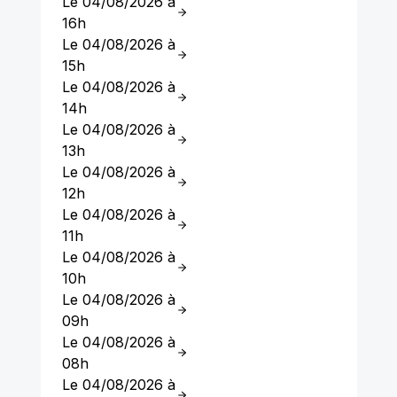
Le 04/08/2026 à
16h
Le 04/08/2026 à
15h
Le 04/08/2026 à
14h
Le 04/08/2026 à
13h
Le 04/08/2026 à
12h
Le 04/08/2026 à
11h
Le 04/08/2026 à
10h
Le 04/08/2026 à
09h
Le 04/08/2026 à
08h
Le 04/08/2026 à