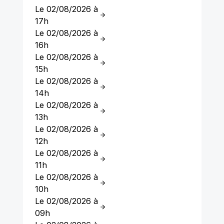
Le 02/08/2026 à
17h
Le 02/08/2026 à
16h
Le 02/08/2026 à
15h
Le 02/08/2026 à
14h
Le 02/08/2026 à
13h
Le 02/08/2026 à
12h
Le 02/08/2026 à
11h
Le 02/08/2026 à
10h
Le 02/08/2026 à
09h