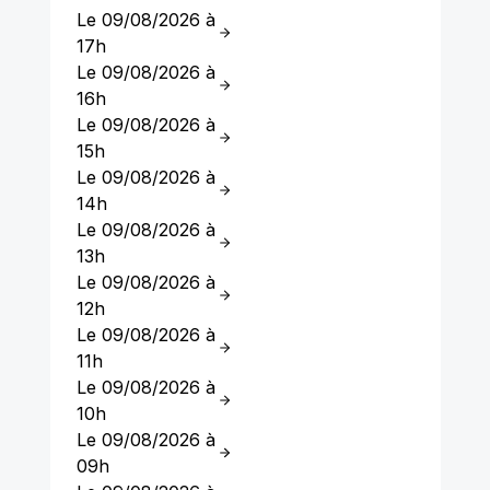
Le 09/08/2026 à
17h
Le 09/08/2026 à
16h
Le 09/08/2026 à
15h
Le 09/08/2026 à
14h
Le 09/08/2026 à
13h
Le 09/08/2026 à
12h
Le 09/08/2026 à
11h
Le 09/08/2026 à
10h
Le 09/08/2026 à
09h