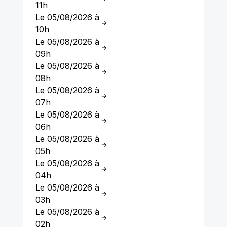
11h
Le 05/08/2026 à
10h
Le 05/08/2026 à
09h
Le 05/08/2026 à
08h
Le 05/08/2026 à
07h
Le 05/08/2026 à
06h
Le 05/08/2026 à
05h
Le 05/08/2026 à
04h
Le 05/08/2026 à
03h
Le 05/08/2026 à
02h