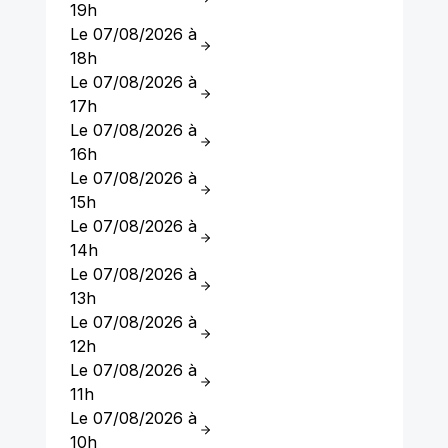
19h
Le 07/08/2026 à
18h
Le 07/08/2026 à
17h
Le 07/08/2026 à
16h
Le 07/08/2026 à
15h
Le 07/08/2026 à
14h
Le 07/08/2026 à
13h
Le 07/08/2026 à
12h
Le 07/08/2026 à
11h
Le 07/08/2026 à
10h