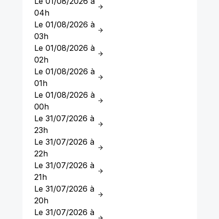
Le 01/08/2026 à
04h
Le 01/08/2026 à
03h
Le 01/08/2026 à
02h
Le 01/08/2026 à
01h
Le 01/08/2026 à
00h
Le 31/07/2026 à
23h
Le 31/07/2026 à
22h
Le 31/07/2026 à
21h
Le 31/07/2026 à
20h
Le 31/07/2026 à