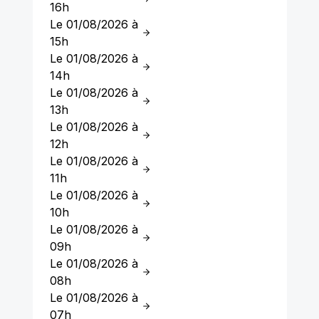
16h
Le 01/08/2026 à
15h
Le 01/08/2026 à
14h
Le 01/08/2026 à
13h
Le 01/08/2026 à
12h
Le 01/08/2026 à
11h
Le 01/08/2026 à
10h
Le 01/08/2026 à
09h
Le 01/08/2026 à
08h
Le 01/08/2026 à
07h