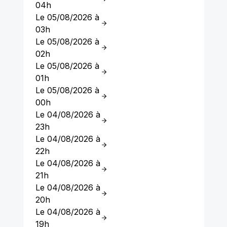
04h
Le 05/08/2026 à
03h
Le 05/08/2026 à
02h
Le 05/08/2026 à
01h
Le 05/08/2026 à
00h
Le 04/08/2026 à
23h
Le 04/08/2026 à
22h
Le 04/08/2026 à
21h
Le 04/08/2026 à
20h
Le 04/08/2026 à
19h