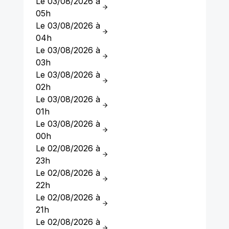
Le 03/08/2026 à
05h
Le 03/08/2026 à
04h
Le 03/08/2026 à
03h
Le 03/08/2026 à
02h
Le 03/08/2026 à
01h
Le 03/08/2026 à
00h
Le 02/08/2026 à
23h
Le 02/08/2026 à
22h
Le 02/08/2026 à
21h
Le 02/08/2026 à