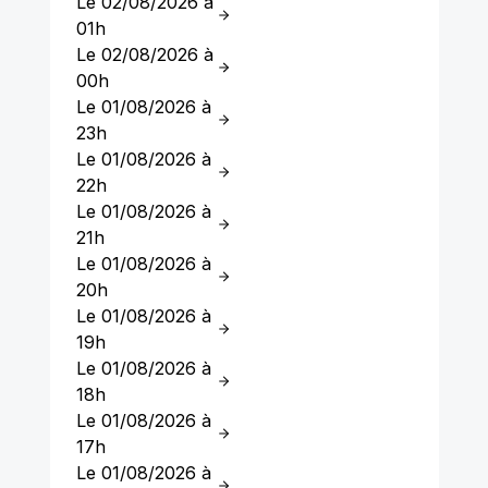
Le 02/08/2026 à
01h
Le 02/08/2026 à
00h
Le 01/08/2026 à
23h
Le 01/08/2026 à
22h
Le 01/08/2026 à
21h
Le 01/08/2026 à
20h
Le 01/08/2026 à
19h
Le 01/08/2026 à
18h
Le 01/08/2026 à
17h
Le 01/08/2026 à