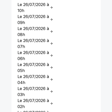
Le 26/07/2026 à
10h
Le 26/07/2026 à
09h
Le 26/07/2026 à
08h
Le 26/07/2026 à
07h
Le 26/07/2026 à
06h
Le 26/07/2026 à
05h
Le 26/07/2026 à
04h
Le 26/07/2026 à
03h
Le 26/07/2026 à
02h