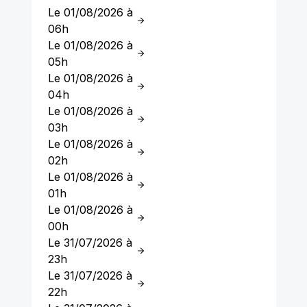
Le 01/08/2026 à
06h
Le 01/08/2026 à
05h
Le 01/08/2026 à
04h
Le 01/08/2026 à
03h
Le 01/08/2026 à
02h
Le 01/08/2026 à
01h
Le 01/08/2026 à
00h
Le 31/07/2026 à
23h
Le 31/07/2026 à
22h