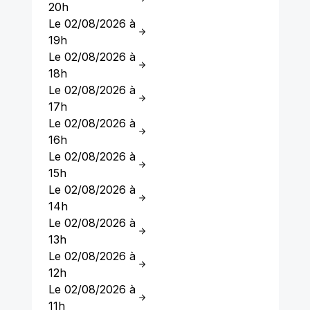
20h
Le 02/08/2026 à
19h
Le 02/08/2026 à
18h
Le 02/08/2026 à
17h
Le 02/08/2026 à
16h
Le 02/08/2026 à
15h
Le 02/08/2026 à
14h
Le 02/08/2026 à
13h
Le 02/08/2026 à
12h
Le 02/08/2026 à
11h