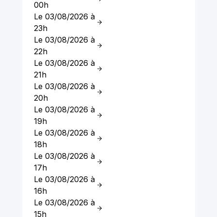
00h
Le 03/08/2026 à
23h
Le 03/08/2026 à
22h
Le 03/08/2026 à
21h
Le 03/08/2026 à
20h
Le 03/08/2026 à
19h
Le 03/08/2026 à
18h
Le 03/08/2026 à
17h
Le 03/08/2026 à
16h
Le 03/08/2026 à
15h