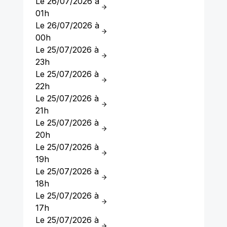
Le 26/07/2026 à
01h
Le 26/07/2026 à
00h
Le 25/07/2026 à
23h
Le 25/07/2026 à
22h
Le 25/07/2026 à
21h
Le 25/07/2026 à
20h
Le 25/07/2026 à
19h
Le 25/07/2026 à
18h
Le 25/07/2026 à
17h
Le 25/07/2026 à