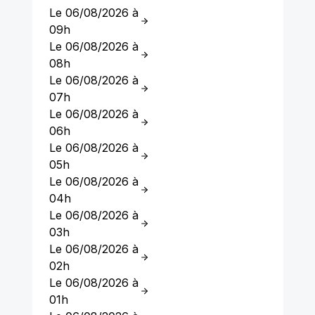
Le 06/08/2026 à
09h
Le 06/08/2026 à
08h
Le 06/08/2026 à
07h
Le 06/08/2026 à
06h
Le 06/08/2026 à
05h
Le 06/08/2026 à
04h
Le 06/08/2026 à
03h
Le 06/08/2026 à
02h
Le 06/08/2026 à
01h