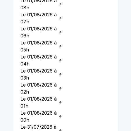
Le 01/08/2026 à
08h
Le 01/08/2026 à
07h
Le 01/08/2026 à
06h
Le 01/08/2026 à
05h
Le 01/08/2026 à
04h
Le 01/08/2026 à
03h
Le 01/08/2026 à
02h
Le 01/08/2026 à
01h
Le 01/08/2026 à
00h
Le 31/07/2026 à