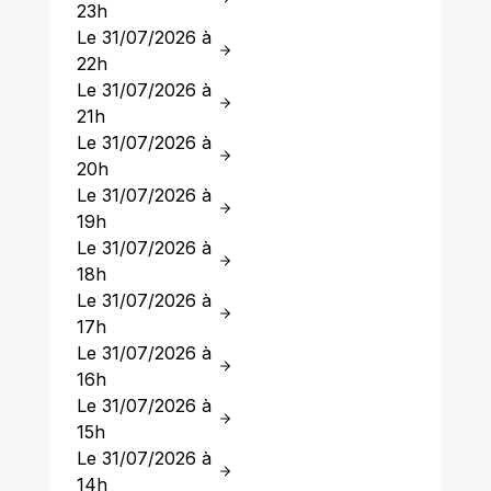
23h
Le 31/07/2026 à
22h
Le 31/07/2026 à
21h
Le 31/07/2026 à
20h
Le 31/07/2026 à
19h
Le 31/07/2026 à
18h
Le 31/07/2026 à
17h
Le 31/07/2026 à
16h
Le 31/07/2026 à
15h
Le 31/07/2026 à
14h