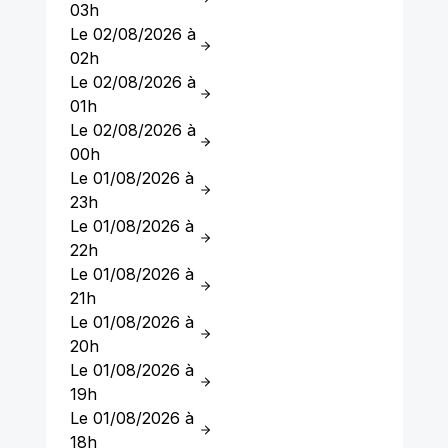
03h
Le 02/08/2026 à
02h
Le 02/08/2026 à
01h
Le 02/08/2026 à
00h
Le 01/08/2026 à
23h
Le 01/08/2026 à
22h
Le 01/08/2026 à
21h
Le 01/08/2026 à
20h
Le 01/08/2026 à
19h
Le 01/08/2026 à
18h