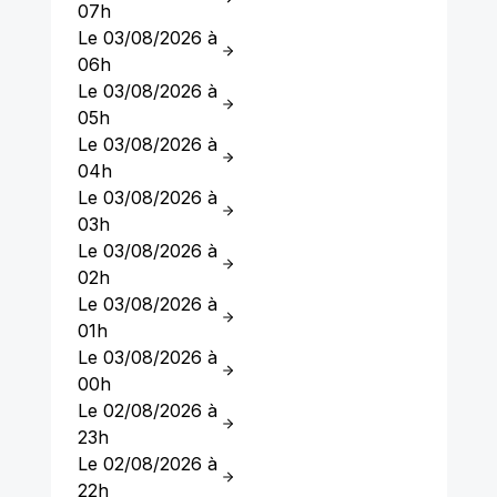
07h
Le 03/08/2026 à
06h
Le 03/08/2026 à
05h
Le 03/08/2026 à
04h
Le 03/08/2026 à
03h
Le 03/08/2026 à
02h
Le 03/08/2026 à
01h
Le 03/08/2026 à
00h
Le 02/08/2026 à
23h
Le 02/08/2026 à
22h