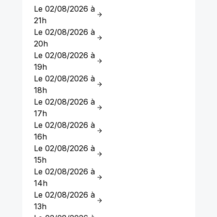
Le 02/08/2026 à
21h
Le 02/08/2026 à
20h
Le 02/08/2026 à
19h
Le 02/08/2026 à
18h
Le 02/08/2026 à
17h
Le 02/08/2026 à
16h
Le 02/08/2026 à
15h
Le 02/08/2026 à
14h
Le 02/08/2026 à
13h