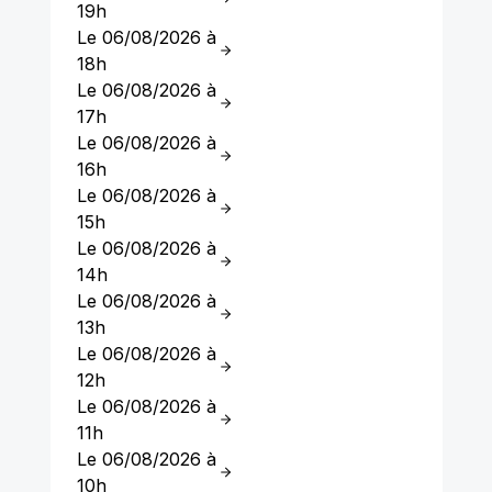
19h
Le 06/08/2026 à
18h
Le 06/08/2026 à
17h
Le 06/08/2026 à
16h
Le 06/08/2026 à
15h
Le 06/08/2026 à
14h
Le 06/08/2026 à
13h
Le 06/08/2026 à
12h
Le 06/08/2026 à
11h
Le 06/08/2026 à
10h