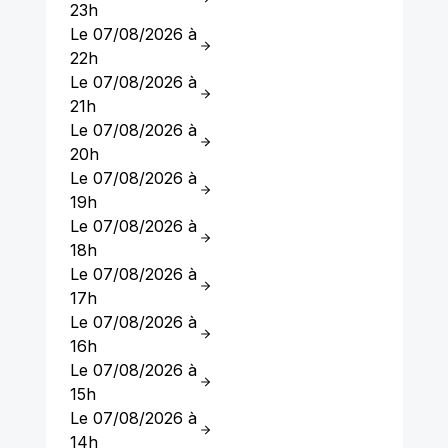
23h
Le 07/08/2026 à
22h
Le 07/08/2026 à
21h
Le 07/08/2026 à
20h
Le 07/08/2026 à
19h
Le 07/08/2026 à
18h
Le 07/08/2026 à
17h
Le 07/08/2026 à
16h
Le 07/08/2026 à
15h
Le 07/08/2026 à
14h