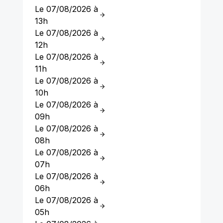
Le 07/08/2026 à
13h
Le 07/08/2026 à
12h
Le 07/08/2026 à
11h
Le 07/08/2026 à
10h
Le 07/08/2026 à
09h
Le 07/08/2026 à
08h
Le 07/08/2026 à
07h
Le 07/08/2026 à
06h
Le 07/08/2026 à
05h