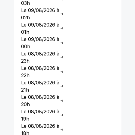
03h
Le 09/08/2026 à
02h
Le 09/08/2026 à
01h
Le 09/08/2026 à
00h
Le 08/08/2026 à
23h
Le 08/08/2026 à
22h
Le 08/08/2026 à
21h
Le 08/08/2026 à
20h
Le 08/08/2026 à
19h
Le 08/08/2026 à
18h