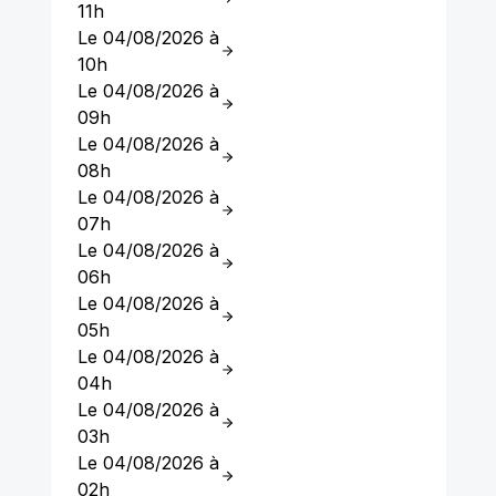
11h
Le 04/08/2026 à
10h
Le 04/08/2026 à
09h
Le 04/08/2026 à
08h
Le 04/08/2026 à
07h
Le 04/08/2026 à
06h
Le 04/08/2026 à
05h
Le 04/08/2026 à
04h
Le 04/08/2026 à
03h
Le 04/08/2026 à
02h