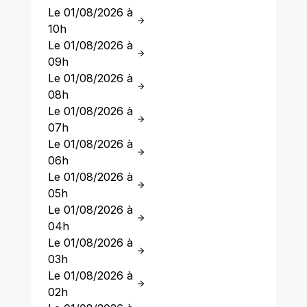
Le 01/08/2026 à
10h
Le 01/08/2026 à
09h
Le 01/08/2026 à
08h
Le 01/08/2026 à
07h
Le 01/08/2026 à
06h
Le 01/08/2026 à
05h
Le 01/08/2026 à
04h
Le 01/08/2026 à
03h
Le 01/08/2026 à
02h