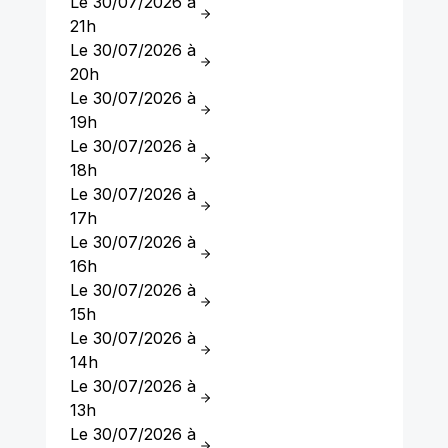
Le 30/07/2026 à
21h
Le 30/07/2026 à
20h
Le 30/07/2026 à
19h
Le 30/07/2026 à
18h
Le 30/07/2026 à
17h
Le 30/07/2026 à
16h
Le 30/07/2026 à
15h
Le 30/07/2026 à
14h
Le 30/07/2026 à
13h
Le 30/07/2026 à