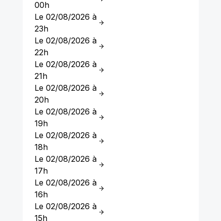
00h
Le 02/08/2026 à
23h
Le 02/08/2026 à
22h
Le 02/08/2026 à
21h
Le 02/08/2026 à
20h
Le 02/08/2026 à
19h
Le 02/08/2026 à
18h
Le 02/08/2026 à
17h
Le 02/08/2026 à
16h
Le 02/08/2026 à
15h