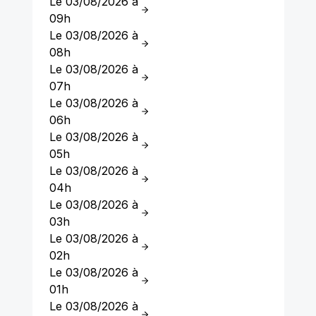
Le 03/08/2026 à
09h
Le 03/08/2026 à
08h
Le 03/08/2026 à
07h
Le 03/08/2026 à
06h
Le 03/08/2026 à
05h
Le 03/08/2026 à
04h
Le 03/08/2026 à
03h
Le 03/08/2026 à
02h
Le 03/08/2026 à
01h
Le 03/08/2026 à