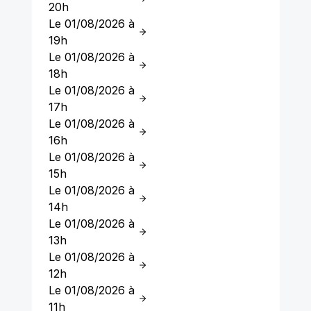
20h
Le 01/08/2026 à
19h
Le 01/08/2026 à
18h
Le 01/08/2026 à
17h
Le 01/08/2026 à
16h
Le 01/08/2026 à
15h
Le 01/08/2026 à
14h
Le 01/08/2026 à
13h
Le 01/08/2026 à
12h
Le 01/08/2026 à
11h