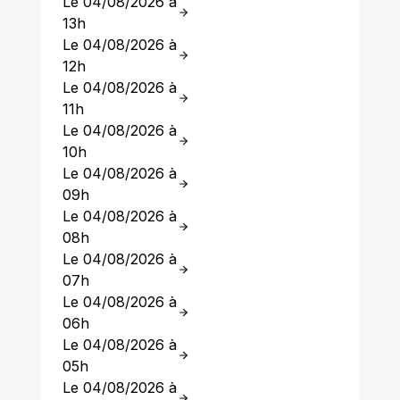
Le 04/08/2026 à
13h
Le 04/08/2026 à
12h
Le 04/08/2026 à
11h
Le 04/08/2026 à
10h
Le 04/08/2026 à
09h
Le 04/08/2026 à
08h
Le 04/08/2026 à
07h
Le 04/08/2026 à
06h
Le 04/08/2026 à
05h
Le 04/08/2026 à