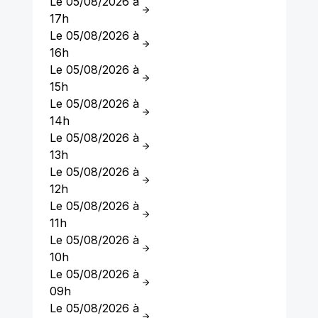
Le 05/08/2026 à
17h
Le 05/08/2026 à
16h
Le 05/08/2026 à
15h
Le 05/08/2026 à
14h
Le 05/08/2026 à
13h
Le 05/08/2026 à
12h
Le 05/08/2026 à
11h
Le 05/08/2026 à
10h
Le 05/08/2026 à
09h
Le 05/08/2026 à