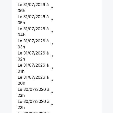
Le 31/07/2026 à
06h
Le 31/07/2026 à
05h
Le 31/07/2026 à
04h
Le 31/07/2026 à
03h
Le 31/07/2026 à
02h
Le 31/07/2026 à
01h
Le 31/07/2026 à
00h
Le 30/07/2026 à
23h
Le 30/07/2026 à
22h