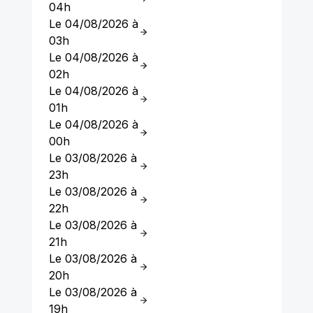
04h
Le 04/08/2026 à
03h
Le 04/08/2026 à
02h
Le 04/08/2026 à
01h
Le 04/08/2026 à
00h
Le 03/08/2026 à
23h
Le 03/08/2026 à
22h
Le 03/08/2026 à
21h
Le 03/08/2026 à
20h
Le 03/08/2026 à
19h