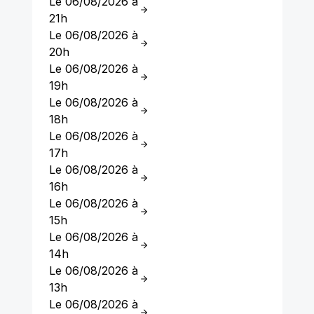
Le 06/08/2026 à
21h
Le 06/08/2026 à
20h
Le 06/08/2026 à
19h
Le 06/08/2026 à
18h
Le 06/08/2026 à
17h
Le 06/08/2026 à
16h
Le 06/08/2026 à
15h
Le 06/08/2026 à
14h
Le 06/08/2026 à
13h
Le 06/08/2026 à