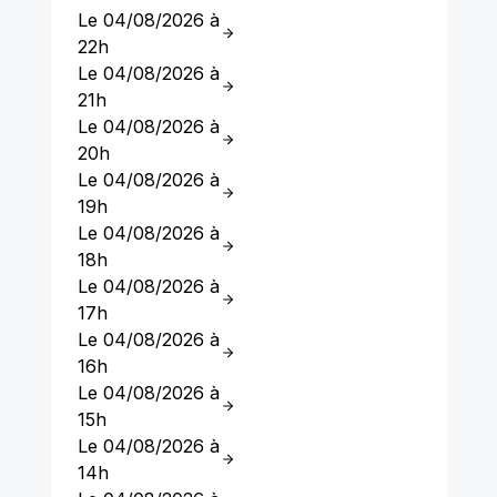
Le 04/08/2026 à
22h
Le 04/08/2026 à
21h
Le 04/08/2026 à
20h
Le 04/08/2026 à
19h
Le 04/08/2026 à
18h
Le 04/08/2026 à
17h
Le 04/08/2026 à
16h
Le 04/08/2026 à
15h
Le 04/08/2026 à
14h