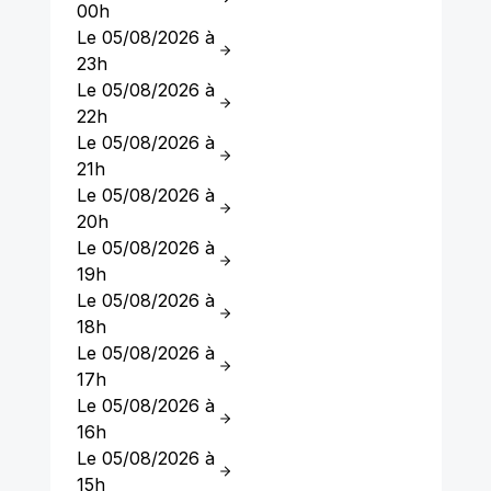
00h
Le 05/08/2026 à
23h
Le 05/08/2026 à
22h
Le 05/08/2026 à
21h
Le 05/08/2026 à
20h
Le 05/08/2026 à
19h
Le 05/08/2026 à
18h
Le 05/08/2026 à
17h
Le 05/08/2026 à
16h
Le 05/08/2026 à
15h