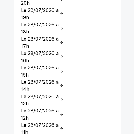
20h
Le 28/07/2026 à
19h
Le 28/07/2026 à
18h
Le 28/07/2026 à
17h
Le 28/07/2026 à
16h
Le 28/07/2026 à
15h
Le 28/07/2026 à
14h
Le 28/07/2026 à
13h
Le 28/07/2026 à
12h
Le 28/07/2026 à
11h