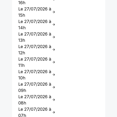
16h
Le 27/07/2026 à
15h
Le 27/07/2026 à
14h
Le 27/07/2026 à
13h
Le 27/07/2026 à
12h
Le 27/07/2026 à
11h
Le 27/07/2026 à
10h
Le 27/07/2026 à
09h
Le 27/07/2026 à
08h
Le 27/07/2026 à
07h