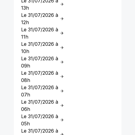
Le 31/07/2026 à
13h
Le 31/07/2026 à
12h
Le 31/07/2026 à
11h
Le 31/07/2026 à
10h
Le 31/07/2026 à
09h
Le 31/07/2026 à
08h
Le 31/07/2026 à
07h
Le 31/07/2026 à
06h
Le 31/07/2026 à
05h
Le 31/07/2026 à