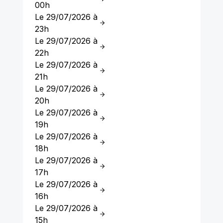
00h
Le 29/07/2026 à
23h
Le 29/07/2026 à
22h
Le 29/07/2026 à
21h
Le 29/07/2026 à
20h
Le 29/07/2026 à
19h
Le 29/07/2026 à
18h
Le 29/07/2026 à
17h
Le 29/07/2026 à
16h
Le 29/07/2026 à
15h