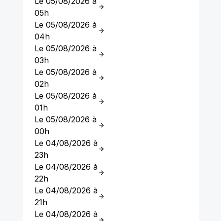
Le 05/08/2026 à
05h
Le 05/08/2026 à
04h
Le 05/08/2026 à
03h
Le 05/08/2026 à
02h
Le 05/08/2026 à
01h
Le 05/08/2026 à
00h
Le 04/08/2026 à
23h
Le 04/08/2026 à
22h
Le 04/08/2026 à
21h
Le 04/08/2026 à