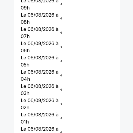
Le 06/08/2026 à
09h
Le 06/08/2026 à
08h
Le 06/08/2026 à
07h
Le 06/08/2026 à
06h
Le 06/08/2026 à
05h
Le 06/08/2026 à
04h
Le 06/08/2026 à
03h
Le 06/08/2026 à
02h
Le 06/08/2026 à
01h
Le 06/08/2026 à