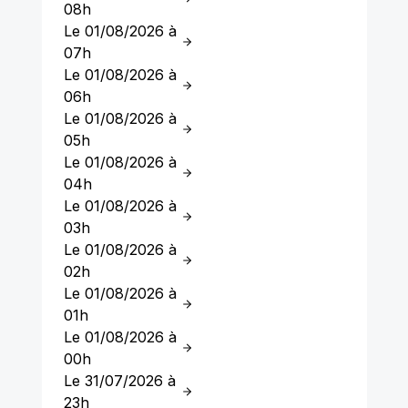
08h
Le 01/08/2026 à
07h
Le 01/08/2026 à
06h
Le 01/08/2026 à
05h
Le 01/08/2026 à
04h
Le 01/08/2026 à
03h
Le 01/08/2026 à
02h
Le 01/08/2026 à
01h
Le 01/08/2026 à
00h
Le 31/07/2026 à
23h