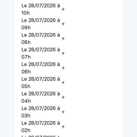
Le 28/07/2026 à
10h
Le 28/07/2026 à
09h
Le 28/07/2026 à
08h
Le 28/07/2026 à
07h
Le 28/07/2026 à
06h
Le 28/07/2026 à
05h
Le 28/07/2026 à
04h
Le 28/07/2026 à
03h
Le 28/07/2026 à
02h