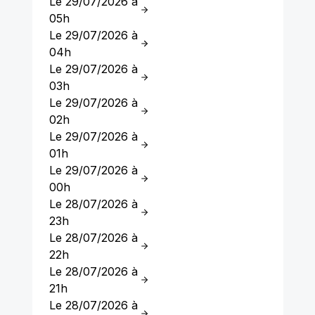
Le 29/07/2026 à
05h
Le 29/07/2026 à
04h
Le 29/07/2026 à
03h
Le 29/07/2026 à
02h
Le 29/07/2026 à
01h
Le 29/07/2026 à
00h
Le 28/07/2026 à
23h
Le 28/07/2026 à
22h
Le 28/07/2026 à
21h
Le 28/07/2026 à