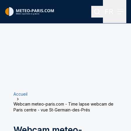
FR
Rechercher
Menu
Menu des
Accueil
Webcam meteo-paris.com - Time lapse webcam de
Paris centre - vue St-Germain-des-Prés
Webcam meteo-