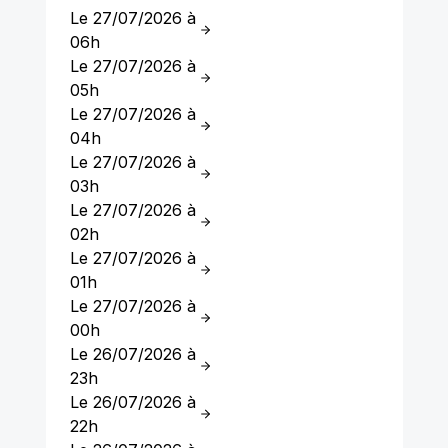
Le 27/07/2026 à
06h
Le 27/07/2026 à
05h
Le 27/07/2026 à
04h
Le 27/07/2026 à
03h
Le 27/07/2026 à
02h
Le 27/07/2026 à
01h
Le 27/07/2026 à
00h
Le 26/07/2026 à
23h
Le 26/07/2026 à
22h