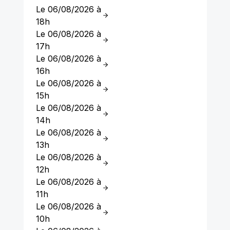
Le 06/08/2026 à
18h
Le 06/08/2026 à
17h
Le 06/08/2026 à
16h
Le 06/08/2026 à
15h
Le 06/08/2026 à
14h
Le 06/08/2026 à
13h
Le 06/08/2026 à
12h
Le 06/08/2026 à
11h
Le 06/08/2026 à
10h