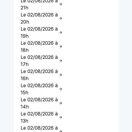
Le 02/08/2026 à
21h
Le 02/08/2026 à
20h
Le 02/08/2026 à
19h
Le 02/08/2026 à
18h
Le 02/08/2026 à
17h
Le 02/08/2026 à
16h
Le 02/08/2026 à
15h
Le 02/08/2026 à
14h
Le 02/08/2026 à
13h
Le 02/08/2026 à