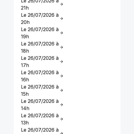
Le 26/07/2026 à
21h
Le 26/07/2026 à
20h
Le 26/07/2026 à
19h
Le 26/07/2026 à
18h
Le 26/07/2026 à
17h
Le 26/07/2026 à
16h
Le 26/07/2026 à
15h
Le 26/07/2026 à
14h
Le 26/07/2026 à
13h
Le 26/07/2026 à