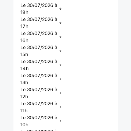
Le 30/07/2026 à
18h
Le 30/07/2026 à
17h
Le 30/07/2026 à
16h
Le 30/07/2026 à
15h
Le 30/07/2026 à
14h
Le 30/07/2026 à
13h
Le 30/07/2026 à
12h
Le 30/07/2026 à
11h
Le 30/07/2026 à
10h