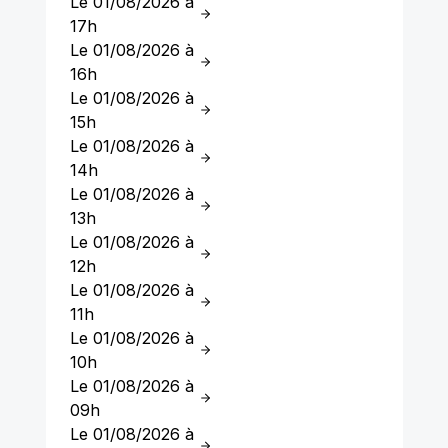
Le 01/08/2026 à
17h
Le 01/08/2026 à
16h
Le 01/08/2026 à
15h
Le 01/08/2026 à
14h
Le 01/08/2026 à
13h
Le 01/08/2026 à
12h
Le 01/08/2026 à
11h
Le 01/08/2026 à
10h
Le 01/08/2026 à
09h
Le 01/08/2026 à