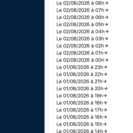
Le 02/08/2026 à 08h
Le 02/08/2026 à 07h
Le 02/08/2026 à 06h
Le 02/08/2026 à 05h
Le 02/08/2026 à 04h
Le 02/08/2026 à 03h
Le 02/08/2026 à 02h
Le 02/08/2026 à 01h
Le 02/08/2026 à 00h
Le 01/08/2026 à 23h
Le 01/08/2026 à 22h
Le 01/08/2026 à 21h
Le 01/08/2026 à 20h
Le 01/08/2026 à 19h
Le 01/08/2026 à 18h
Le 01/08/2026 à 17h
Le 01/08/2026 à 16h
Le 01/08/2026 à 15h
Le 01/08/2026 à 14h