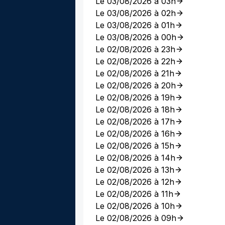
Le 03/08/2026 à 03h
Le 03/08/2026 à 02h
Le 03/08/2026 à 01h
Le 03/08/2026 à 00h
Le 02/08/2026 à 23h
Le 02/08/2026 à 22h
Le 02/08/2026 à 21h
Le 02/08/2026 à 20h
Le 02/08/2026 à 19h
Le 02/08/2026 à 18h
Le 02/08/2026 à 17h
Le 02/08/2026 à 16h
Le 02/08/2026 à 15h
Le 02/08/2026 à 14h
Le 02/08/2026 à 13h
Le 02/08/2026 à 12h
Le 02/08/2026 à 11h
Le 02/08/2026 à 10h
Le 02/08/2026 à 09h