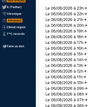
Nos articles
X (Twitter)
Le 06/08/2026 à 23h
Le 06/08/2026 à 22h
Chronique
Le 06/08/2026 à 21h
Almanach
Le 06/08/2026 à 20h
Climat région
Le 06/08/2026 à 19h
T°C records
Le 06/08/2026 à 18h
Le 06/08/2026 à 17h
Faire un don
Le 06/08/2026 à 16h
Le 06/08/2026 à 15h
Le 06/08/2026 à 14h
Le 06/08/2026 à 13h
Le 06/08/2026 à 12h
Le 06/08/2026 à 11h
Le 06/08/2026 à 10h
Le 06/08/2026 à 09h
Le 06/08/2026 à 08h
Le 06/08/2026 à 07h
Le 06/08/2026 à 06h