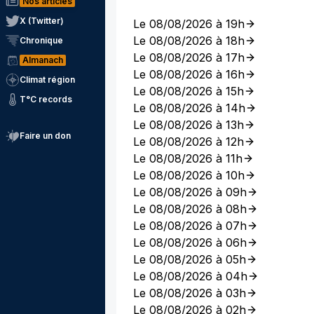
Nos articles
X (Twitter)
Le 08/08/2026 à 19h
Le 08/08/2026 à 18h
Chronique
Le 08/08/2026 à 17h
Almanach
Le 08/08/2026 à 16h
Climat région
Le 08/08/2026 à 15h
T°C records
Le 08/08/2026 à 14h
Le 08/08/2026 à 13h
Faire un don
Le 08/08/2026 à 12h
Le 08/08/2026 à 11h
Le 08/08/2026 à 10h
Le 08/08/2026 à 09h
Le 08/08/2026 à 08h
Le 08/08/2026 à 07h
Le 08/08/2026 à 06h
Le 08/08/2026 à 05h
Le 08/08/2026 à 04h
Le 08/08/2026 à 03h
Le 08/08/2026 à 02h