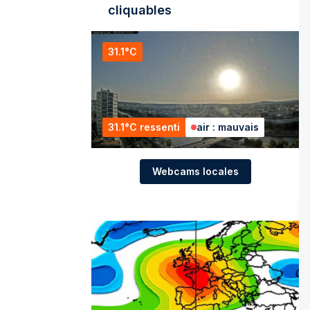
cliquables
31.1°C
31.1°C ressenti
air : mauvais
Webcams locales