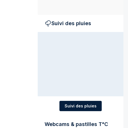
Suivi des pluies
Suivi des pluies
Webcams & pastilles T°C