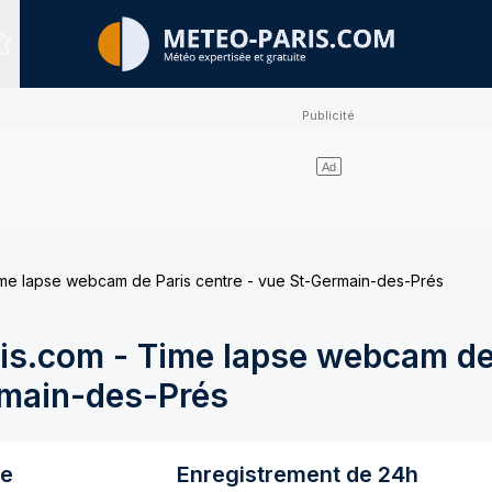
Sites expertisés
e lapse webcam de Paris centre - vue St-Germain-des-Prés
s.com - Time lapse webcam de
rmain-des-Prés
re
Enregistrement de 24h