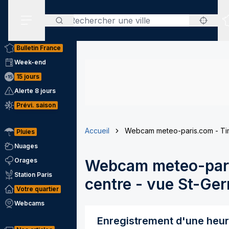
Rechercher
Menu secondaire
Bulletin France
Week-end
15 jours
Alerte 8 jours
Prévi. saison
Accueil
Webcam meteo-paris.com - Tim
Pluies
Nuages
Orages
Webcam meteo-pari
Station Paris
centre - vue St-Ge
Votre quartier
Webcams
Enregistrement d'une heu