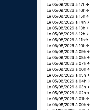
Le 05/08/2026 à 17h
Le 05/08/2026 à 16h
Le 05/08/2026 à 15h
Le 05/08/2026 à 14h
Le 05/08/2026 à 13h
Le 05/08/2026 à 12h
Le 05/08/2026 à 11h
Le 05/08/2026 à 10h
Le 05/08/2026 à 09h
Le 05/08/2026 à 08h
Le 05/08/2026 à 07h
Le 05/08/2026 à 06h
Le 05/08/2026 à 05h
Le 05/08/2026 à 04h
Le 05/08/2026 à 03h
Le 05/08/2026 à 02h
Le 05/08/2026 à 01h
Le 05/08/2026 à 00h