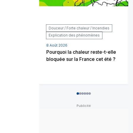
Douceur / Forte chaleur / Incendies
Explication des phénomènes
8 Août 2026
Pourquoi la chaleur reste-t-elle
bloquée sur la France cet été ?
0
1
2
3
4
5