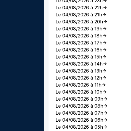
Le 04/08/2026 à 23h
Le 04/08/2026 à 22h
Le 04/08/2026 à 21h
Le 04/08/2026 à 20h
Le 04/08/2026 à 19h
Le 04/08/2026 à 18h
Le 04/08/2026 à 17h
Le 04/08/2026 à 16h
Le 04/08/2026 à 15h
Le 04/08/2026 à 14h
Le 04/08/2026 à 13h
Le 04/08/2026 à 12h
Le 04/08/2026 à 11h
Le 04/08/2026 à 10h
Le 04/08/2026 à 09h
Le 04/08/2026 à 08h
Le 04/08/2026 à 07h
Le 04/08/2026 à 06h
Le 04/08/2026 à 05h