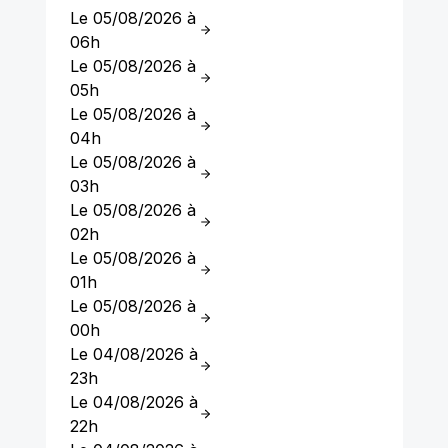
Le 05/08/2026 à
06h
Le 05/08/2026 à
05h
Le 05/08/2026 à
04h
Le 05/08/2026 à
03h
Le 05/08/2026 à
02h
Le 05/08/2026 à
01h
Le 05/08/2026 à
00h
Le 04/08/2026 à
23h
Le 04/08/2026 à
22h