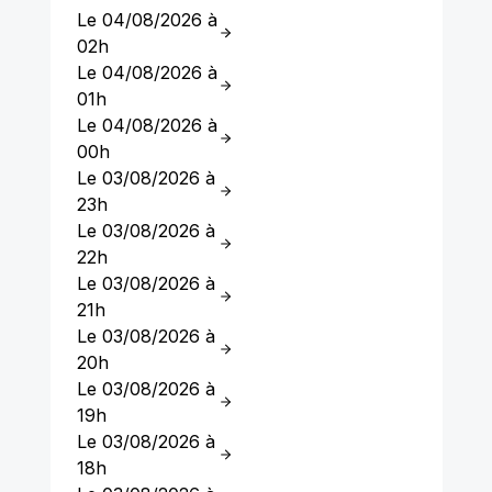
Le 04/08/2026 à
02h
Le 04/08/2026 à
01h
Le 04/08/2026 à
00h
Le 03/08/2026 à
23h
Le 03/08/2026 à
22h
Le 03/08/2026 à
21h
Le 03/08/2026 à
20h
Le 03/08/2026 à
19h
Le 03/08/2026 à
18h