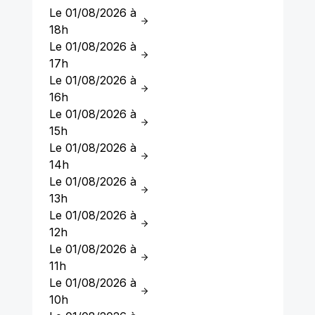
Le 01/08/2026 à
18h
Le 01/08/2026 à
17h
Le 01/08/2026 à
16h
Le 01/08/2026 à
15h
Le 01/08/2026 à
14h
Le 01/08/2026 à
13h
Le 01/08/2026 à
12h
Le 01/08/2026 à
11h
Le 01/08/2026 à
10h