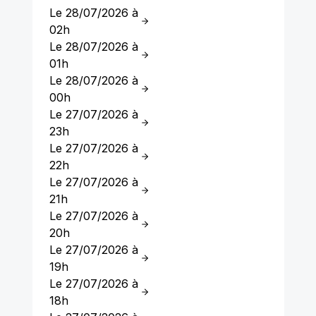
Le 28/07/2026 à
02h
Le 28/07/2026 à
01h
Le 28/07/2026 à
00h
Le 27/07/2026 à
23h
Le 27/07/2026 à
22h
Le 27/07/2026 à
21h
Le 27/07/2026 à
20h
Le 27/07/2026 à
19h
Le 27/07/2026 à
18h