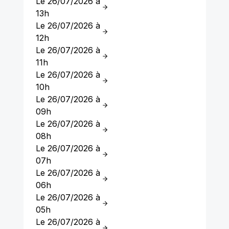
Le 26/07/2026 à
13h
Le 26/07/2026 à
12h
Le 26/07/2026 à
11h
Le 26/07/2026 à
10h
Le 26/07/2026 à
09h
Le 26/07/2026 à
08h
Le 26/07/2026 à
07h
Le 26/07/2026 à
06h
Le 26/07/2026 à
05h
Le 26/07/2026 à