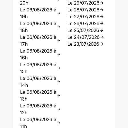
20h
Le 29/07/2026
Le 06/08/2026 à
Le 28/07/2026
19h
Le 27/07/2026
Le 06/08/2026 à
Le 26/07/2026
18h
Le 25/07/2026
Le 06/08/2026 à
Le 24/07/2026
17h
Le 23/07/2026
Le 06/08/2026 à
16h
Le 06/08/2026 à
15h
Le 06/08/2026 à
14h
Le 06/08/2026 à
13h
Le 06/08/2026 à
12h
Le 06/08/2026 à
11h