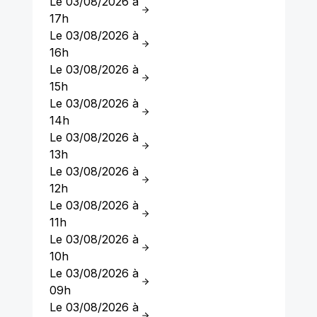
Le 03/08/2026 à
17h
Le 03/08/2026 à
16h
Le 03/08/2026 à
15h
Le 03/08/2026 à
14h
Le 03/08/2026 à
13h
Le 03/08/2026 à
12h
Le 03/08/2026 à
11h
Le 03/08/2026 à
10h
Le 03/08/2026 à
09h
Le 03/08/2026 à