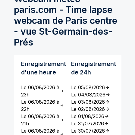
paris.com - Time lapse
webcam de Paris centre
- vue St-Germain-des-
Prés
Enregistrement
Enregistrement
d'une heure
de 24h
Le 06/08/2026 à
Le 05/08/2026
23h
Le 04/08/2026
Le 06/08/2026 à
Le 03/08/2026
22h
Le 02/08/2026
Le 06/08/2026 à
Le 01/08/2026
21h
Le 31/07/2026
Le 06/08/2026 à
Le 30/07/2026