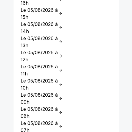
16h
Le 05/08/2026 à
15h
Le 05/08/2026 à
14h
Le 05/08/2026 à
13h
Le 05/08/2026 à
12h
Le 05/08/2026 à
11h
Le 05/08/2026 à
10h
Le 05/08/2026 à
09h
Le 05/08/2026 à
08h
Le 05/08/2026 à
07h