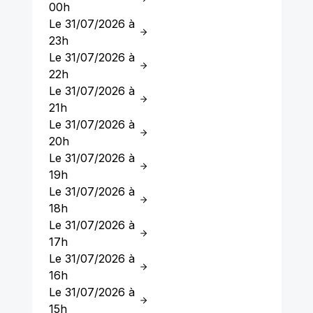
00h
Le 31/07/2026 à
23h
Le 31/07/2026 à
22h
Le 31/07/2026 à
21h
Le 31/07/2026 à
20h
Le 31/07/2026 à
19h
Le 31/07/2026 à
18h
Le 31/07/2026 à
17h
Le 31/07/2026 à
16h
Le 31/07/2026 à
15h