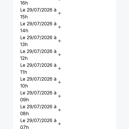
16h
Le 29/07/2026 à
15h
Le 29/07/2026 à
14h
Le 29/07/2026 à
13h
Le 29/07/2026 à
12h
Le 29/07/2026 à
11h
Le 29/07/2026 à
10h
Le 29/07/2026 à
09h
Le 29/07/2026 à
08h
Le 29/07/2026 à
07h