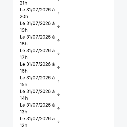
21h
Le 31/07/2026 à
20h
Le 31/07/2026 à
19h
Le 31/07/2026 à
18h
Le 31/07/2026 à
17h
Le 31/07/2026 à
16h
Le 31/07/2026 à
15h
Le 31/07/2026 à
14h
Le 31/07/2026 à
13h
Le 31/07/2026 à
12h