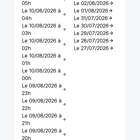
05h
Le 02/08/2026
Le 10/08/2026 à
Le 01/08/2026
04h
Le 31/07/2026
Le 10/08/2026 à
Le 30/07/2026
03h
Le 29/07/2026
Le 10/08/2026 à
Le 28/07/2026
02h
Le 27/07/2026
Le 10/08/2026 à
01h
Le 10/08/2026 à
00h
Le 09/08/2026 à
23h
Le 09/08/2026 à
22h
Le 09/08/2026 à
21h
Le 09/08/2026 à
20h