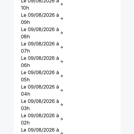
Le 09/08/2026 à
10h
Le 09/08/2026 à
09h
Le 09/08/2026 à
08h
Le 09/08/2026 à
07h
Le 09/08/2026 à
06h
Le 09/08/2026 à
05h
Le 09/08/2026 à
04h
Le 09/08/2026 à
03h
Le 09/08/2026 à
02h
Le 09/08/2026 à