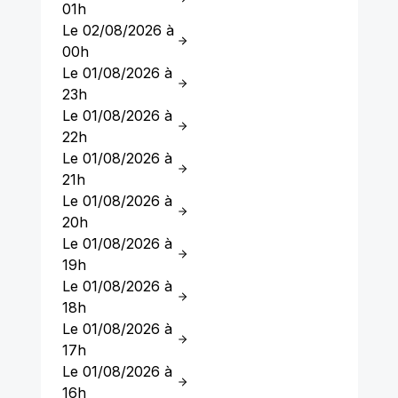
01h
Le 02/08/2026 à
00h
Le 01/08/2026 à
23h
Le 01/08/2026 à
22h
Le 01/08/2026 à
21h
Le 01/08/2026 à
20h
Le 01/08/2026 à
19h
Le 01/08/2026 à
18h
Le 01/08/2026 à
17h
Le 01/08/2026 à
16h