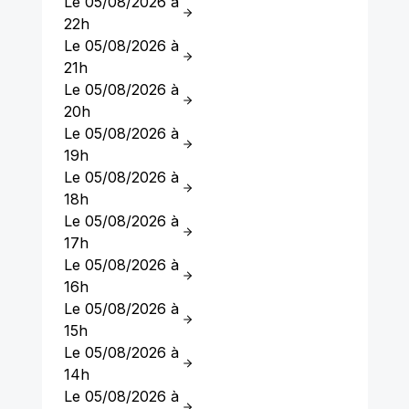
Le 05/08/2026 à
22h
Le 05/08/2026 à
21h
Le 05/08/2026 à
20h
Le 05/08/2026 à
19h
Le 05/08/2026 à
18h
Le 05/08/2026 à
17h
Le 05/08/2026 à
16h
Le 05/08/2026 à
15h
Le 05/08/2026 à
14h
Le 05/08/2026 à