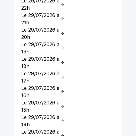
Le 29/07/2026 à
22h
Le 29/07/2026 à
21h
Le 29/07/2026 à
20h
Le 29/07/2026 à
19h
Le 29/07/2026 à
18h
Le 29/07/2026 à
17h
Le 29/07/2026 à
16h
Le 29/07/2026 à
15h
Le 29/07/2026 à
14h
Le 29/07/2026 à