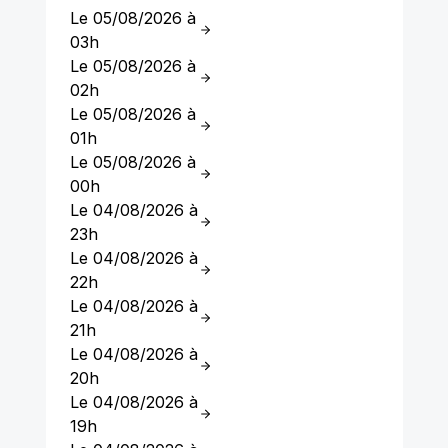
Le 05/08/2026 à
03h
Le 05/08/2026 à
02h
Le 05/08/2026 à
01h
Le 05/08/2026 à
00h
Le 04/08/2026 à
23h
Le 04/08/2026 à
22h
Le 04/08/2026 à
21h
Le 04/08/2026 à
20h
Le 04/08/2026 à
19h