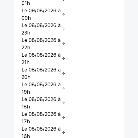
01h
Le 09/08/2026 à
00h
Le 08/08/2026 à
23h
Le 08/08/2026 à
22h
Le 08/08/2026 à
21h
Le 08/08/2026 à
20h
Le 08/08/2026 à
19h
Le 08/08/2026 à
18h
Le 08/08/2026 à
17h
Le 08/08/2026 à
16h