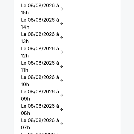
Le 08/08/2026 à
15h
Le 08/08/2026 à
14h
Le 08/08/2026 à
13h
Le 08/08/2026 à
12h
Le 08/08/2026 à
11h
Le 08/08/2026 à
10h
Le 08/08/2026 à
09h
Le 08/08/2026 à
08h
Le 08/08/2026 à
07h