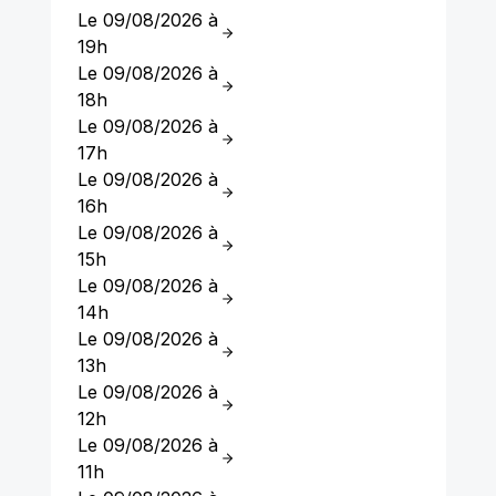
Le 09/08/2026 à
19h
Le 09/08/2026 à
18h
Le 09/08/2026 à
17h
Le 09/08/2026 à
16h
Le 09/08/2026 à
15h
Le 09/08/2026 à
14h
Le 09/08/2026 à
13h
Le 09/08/2026 à
12h
Le 09/08/2026 à
11h