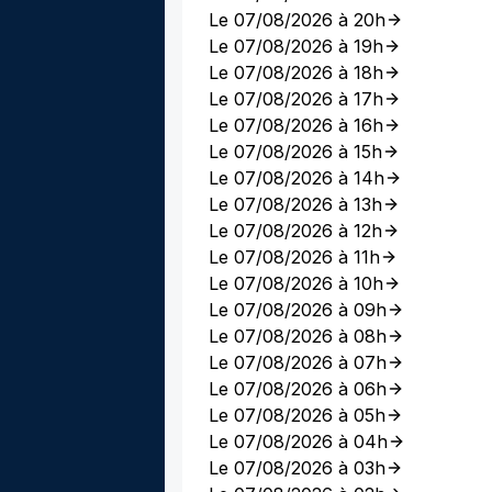
Le 07/08/2026 à 20h
Le 07/08/2026 à 19h
Le 07/08/2026 à 18h
Le 07/08/2026 à 17h
Le 07/08/2026 à 16h
Le 07/08/2026 à 15h
Le 07/08/2026 à 14h
Le 07/08/2026 à 13h
Le 07/08/2026 à 12h
Le 07/08/2026 à 11h
Le 07/08/2026 à 10h
Le 07/08/2026 à 09h
Le 07/08/2026 à 08h
Le 07/08/2026 à 07h
Le 07/08/2026 à 06h
Le 07/08/2026 à 05h
Le 07/08/2026 à 04h
Le 07/08/2026 à 03h