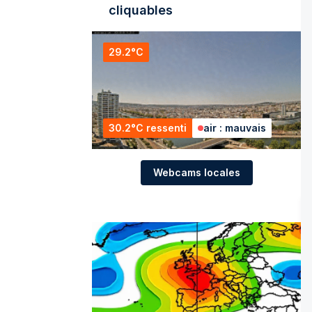
cliquables
29.2°C
30.2°C ressenti
air : mauvais
Webcams locales