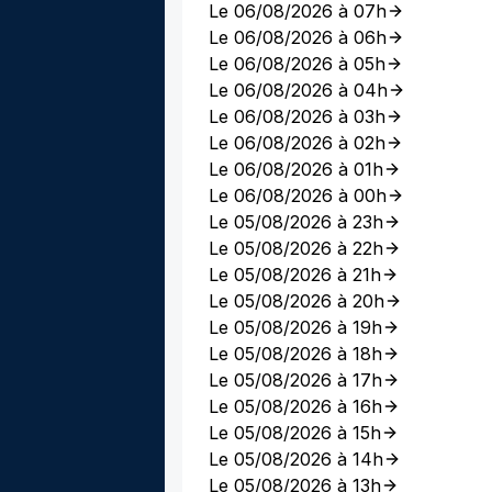
Le 06/08/2026 à 07h
Le 06/08/2026 à 06h
Le 06/08/2026 à 05h
Le 06/08/2026 à 04h
Le 06/08/2026 à 03h
Le 06/08/2026 à 02h
Le 06/08/2026 à 01h
Le 06/08/2026 à 00h
Le 05/08/2026 à 23h
Le 05/08/2026 à 22h
Le 05/08/2026 à 21h
Le 05/08/2026 à 20h
Le 05/08/2026 à 19h
Le 05/08/2026 à 18h
Le 05/08/2026 à 17h
Le 05/08/2026 à 16h
Le 05/08/2026 à 15h
Le 05/08/2026 à 14h
Le 05/08/2026 à 13h