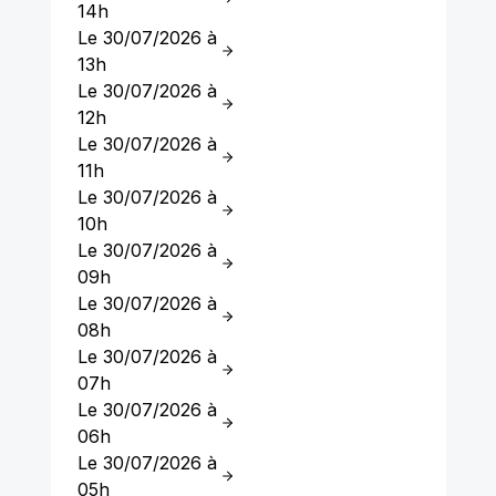
14h
Le 30/07/2026 à
13h
Le 30/07/2026 à
12h
Le 30/07/2026 à
11h
Le 30/07/2026 à
10h
Le 30/07/2026 à
09h
Le 30/07/2026 à
08h
Le 30/07/2026 à
07h
Le 30/07/2026 à
06h
Le 30/07/2026 à
05h