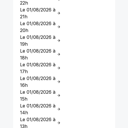
22h
Le 01/08/2026 à
21h
Le 01/08/2026 à
20h
Le 01/08/2026 à
19h
Le 01/08/2026 à
18h
Le 01/08/2026 à
17h
Le 01/08/2026 à
16h
Le 01/08/2026 à
15h
Le 01/08/2026 à
14h
Le 01/08/2026 à
13h