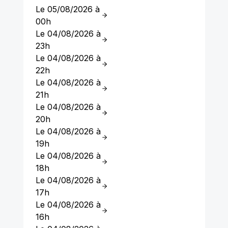
Le 05/08/2026 à
00h
Le 04/08/2026 à
23h
Le 04/08/2026 à
22h
Le 04/08/2026 à
21h
Le 04/08/2026 à
20h
Le 04/08/2026 à
19h
Le 04/08/2026 à
18h
Le 04/08/2026 à
17h
Le 04/08/2026 à
16h