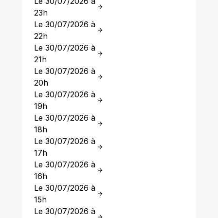
Le 30/07/2026 à
23h
Le 30/07/2026 à
22h
Le 30/07/2026 à
21h
Le 30/07/2026 à
20h
Le 30/07/2026 à
19h
Le 30/07/2026 à
18h
Le 30/07/2026 à
17h
Le 30/07/2026 à
16h
Le 30/07/2026 à
15h
Le 30/07/2026 à