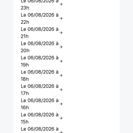
Le 06/08/2026 à
23h
Le 06/08/2026 à
22h
Le 06/08/2026 à
21h
Le 06/08/2026 à
20h
Le 06/08/2026 à
19h
Le 06/08/2026 à
18h
Le 06/08/2026 à
17h
Le 06/08/2026 à
16h
Le 06/08/2026 à
15h
Le 06/08/2026 à