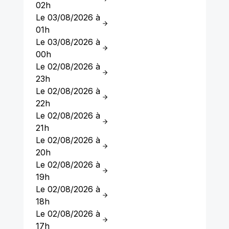
02h
Le 03/08/2026 à
01h
Le 03/08/2026 à
00h
Le 02/08/2026 à
23h
Le 02/08/2026 à
22h
Le 02/08/2026 à
21h
Le 02/08/2026 à
20h
Le 02/08/2026 à
19h
Le 02/08/2026 à
18h
Le 02/08/2026 à
17h