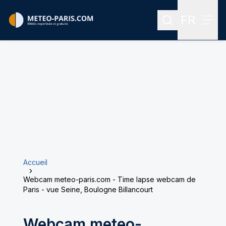
FR
Rechercher
Menu
Menu des
Accueil
Webcam meteo-paris.com - Time lapse webcam de
Paris - vue Seine, Boulogne Billancourt
Webcam meteo-