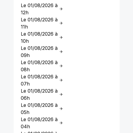
Le 01/08/2026 à
12h
Le 01/08/2026 à
11h
Le 01/08/2026 à
10h
Le 01/08/2026 à
09h
Le 01/08/2026 à
08h
Le 01/08/2026 à
07h
Le 01/08/2026 à
06h
Le 01/08/2026 à
05h
Le 01/08/2026 à
04h