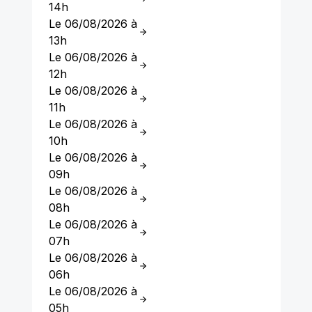
14h
Le 06/08/2026 à
13h
Le 06/08/2026 à
12h
Le 06/08/2026 à
11h
Le 06/08/2026 à
10h
Le 06/08/2026 à
09h
Le 06/08/2026 à
08h
Le 06/08/2026 à
07h
Le 06/08/2026 à
06h
Le 06/08/2026 à
05h