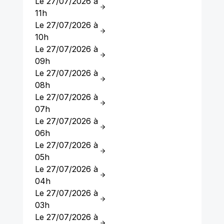
Le 27/07/2026 à
11h
Le 27/07/2026 à
10h
Le 27/07/2026 à
09h
Le 27/07/2026 à
08h
Le 27/07/2026 à
07h
Le 27/07/2026 à
06h
Le 27/07/2026 à
05h
Le 27/07/2026 à
04h
Le 27/07/2026 à
03h
Le 27/07/2026 à