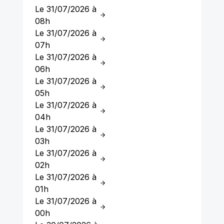
Le 31/07/2026 à
08h
Le 31/07/2026 à
07h
Le 31/07/2026 à
06h
Le 31/07/2026 à
05h
Le 31/07/2026 à
04h
Le 31/07/2026 à
03h
Le 31/07/2026 à
02h
Le 31/07/2026 à
01h
Le 31/07/2026 à
00h