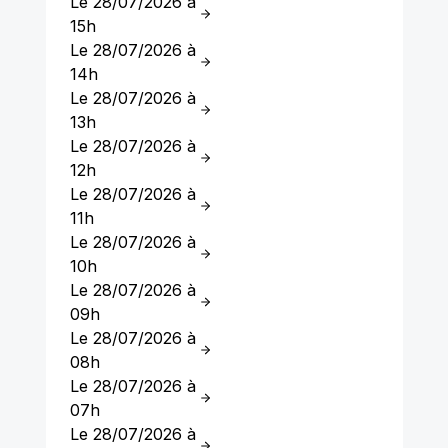
Le 28/07/2026 à
15h
Le 28/07/2026 à
14h
Le 28/07/2026 à
13h
Le 28/07/2026 à
12h
Le 28/07/2026 à
11h
Le 28/07/2026 à
10h
Le 28/07/2026 à
09h
Le 28/07/2026 à
08h
Le 28/07/2026 à
07h
Le 28/07/2026 à