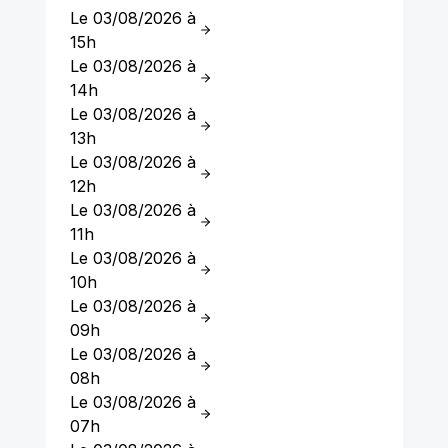
Le 03/08/2026 à
15h
Le 03/08/2026 à
14h
Le 03/08/2026 à
13h
Le 03/08/2026 à
12h
Le 03/08/2026 à
11h
Le 03/08/2026 à
10h
Le 03/08/2026 à
09h
Le 03/08/2026 à
08h
Le 03/08/2026 à
07h