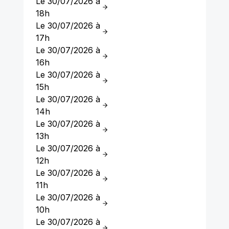
Le 30/07/2026 à
18h
Le 30/07/2026 à
17h
Le 30/07/2026 à
16h
Le 30/07/2026 à
15h
Le 30/07/2026 à
14h
Le 30/07/2026 à
13h
Le 30/07/2026 à
12h
Le 30/07/2026 à
11h
Le 30/07/2026 à
10h
Le 30/07/2026 à