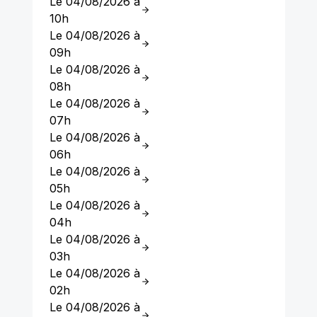
Le 04/08/2026 à
10h
Le 04/08/2026 à
09h
Le 04/08/2026 à
08h
Le 04/08/2026 à
07h
Le 04/08/2026 à
06h
Le 04/08/2026 à
05h
Le 04/08/2026 à
04h
Le 04/08/2026 à
03h
Le 04/08/2026 à
02h
Le 04/08/2026 à