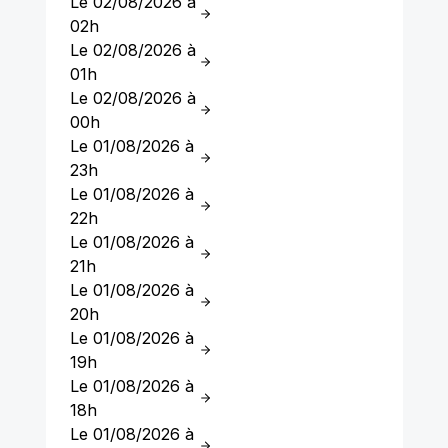
Le 02/08/2026 à
02h
Le 02/08/2026 à
01h
Le 02/08/2026 à
00h
Le 01/08/2026 à
23h
Le 01/08/2026 à
22h
Le 01/08/2026 à
21h
Le 01/08/2026 à
20h
Le 01/08/2026 à
19h
Le 01/08/2026 à
18h
Le 01/08/2026 à