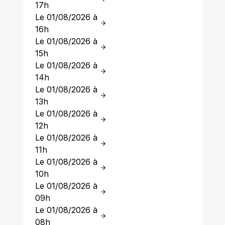
17h
Le 01/08/2026 à
16h
Le 01/08/2026 à
15h
Le 01/08/2026 à
14h
Le 01/08/2026 à
13h
Le 01/08/2026 à
12h
Le 01/08/2026 à
11h
Le 01/08/2026 à
10h
Le 01/08/2026 à
09h
Le 01/08/2026 à
08h