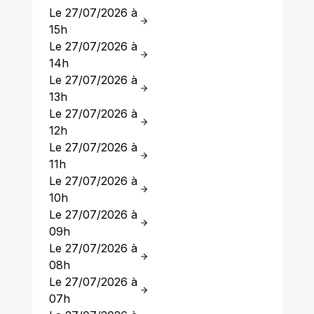
Le 27/07/2026 à
15h
Le 27/07/2026 à
14h
Le 27/07/2026 à
13h
Le 27/07/2026 à
12h
Le 27/07/2026 à
11h
Le 27/07/2026 à
10h
Le 27/07/2026 à
09h
Le 27/07/2026 à
08h
Le 27/07/2026 à
07h