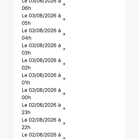
Le 03/08/2026 à
06h
Le 03/08/2026 à
05h
Le 03/08/2026 à
04h
Le 03/08/2026 à
03h
Le 03/08/2026 à
02h
Le 03/08/2026 à
01h
Le 03/08/2026 à
00h
Le 02/08/2026 à
23h
Le 02/08/2026 à
22h
Le 02/08/2026 à