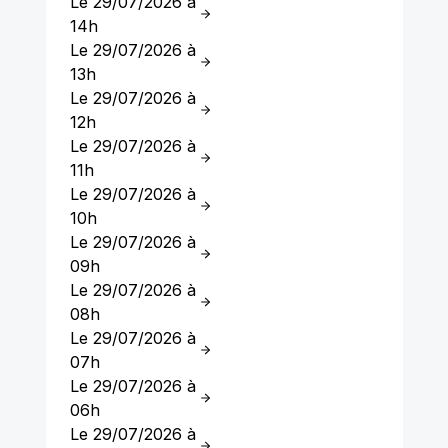
Le 29/07/2026 à
14h
Le 29/07/2026 à
13h
Le 29/07/2026 à
12h
Le 29/07/2026 à
11h
Le 29/07/2026 à
10h
Le 29/07/2026 à
09h
Le 29/07/2026 à
08h
Le 29/07/2026 à
07h
Le 29/07/2026 à
06h
Le 29/07/2026 à