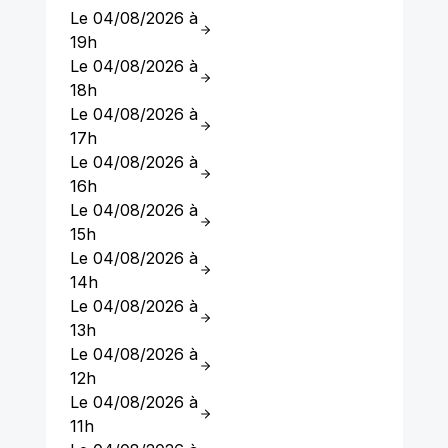
Le 04/08/2026 à
19h
Le 04/08/2026 à
18h
Le 04/08/2026 à
17h
Le 04/08/2026 à
16h
Le 04/08/2026 à
15h
Le 04/08/2026 à
14h
Le 04/08/2026 à
13h
Le 04/08/2026 à
12h
Le 04/08/2026 à
11h