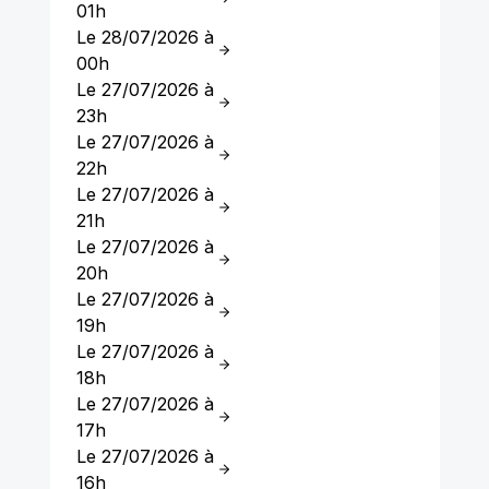
01h
Le 28/07/2026 à
00h
Le 27/07/2026 à
23h
Le 27/07/2026 à
22h
Le 27/07/2026 à
21h
Le 27/07/2026 à
20h
Le 27/07/2026 à
19h
Le 27/07/2026 à
18h
Le 27/07/2026 à
17h
Le 27/07/2026 à
16h