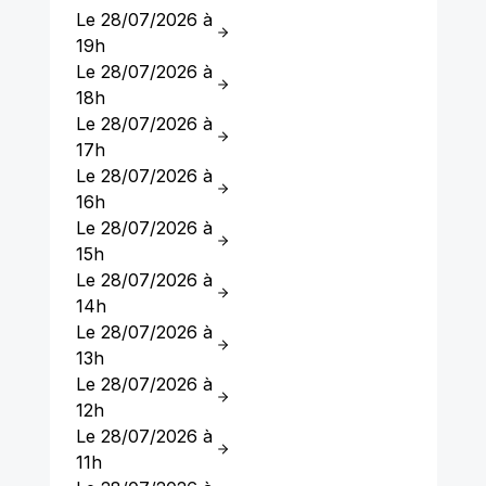
Le 28/07/2026 à
19h
Le 28/07/2026 à
18h
Le 28/07/2026 à
17h
Le 28/07/2026 à
16h
Le 28/07/2026 à
15h
Le 28/07/2026 à
14h
Le 28/07/2026 à
13h
Le 28/07/2026 à
12h
Le 28/07/2026 à
11h