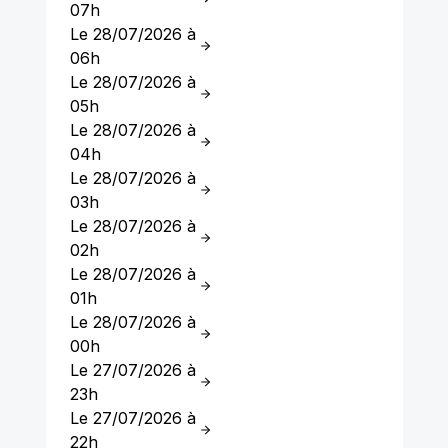
07h
Le 28/07/2026 à
06h
Le 28/07/2026 à
05h
Le 28/07/2026 à
04h
Le 28/07/2026 à
03h
Le 28/07/2026 à
02h
Le 28/07/2026 à
01h
Le 28/07/2026 à
00h
Le 27/07/2026 à
23h
Le 27/07/2026 à
22h