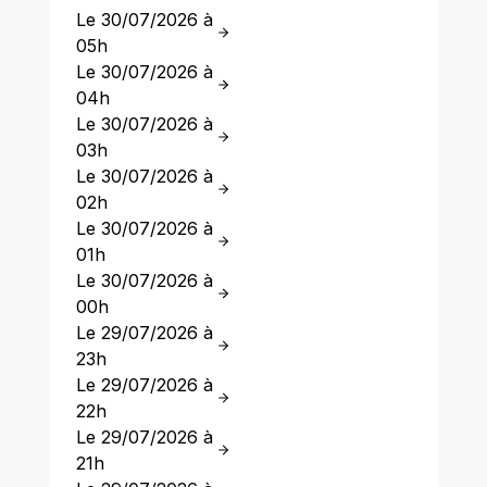
Le 30/07/2026 à
05h
Le 30/07/2026 à
04h
Le 30/07/2026 à
03h
Le 30/07/2026 à
02h
Le 30/07/2026 à
01h
Le 30/07/2026 à
00h
Le 29/07/2026 à
23h
Le 29/07/2026 à
22h
Le 29/07/2026 à
21h