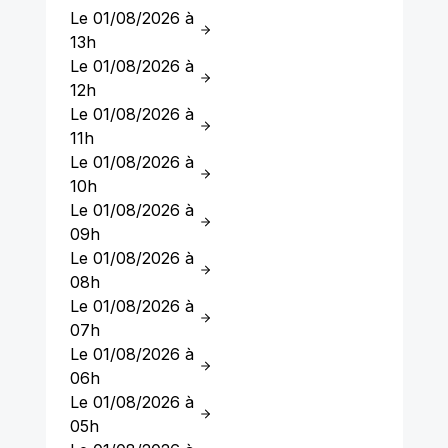
Le 01/08/2026 à
13h
Le 01/08/2026 à
12h
Le 01/08/2026 à
11h
Le 01/08/2026 à
10h
Le 01/08/2026 à
09h
Le 01/08/2026 à
08h
Le 01/08/2026 à
07h
Le 01/08/2026 à
06h
Le 01/08/2026 à
05h