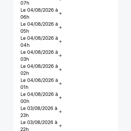
07h
Le 04/08/2026 à
06h
Le 04/08/2026 à
05h
Le 04/08/2026 à
04h
Le 04/08/2026 à
03h
Le 04/08/2026 à
02h
Le 04/08/2026 à
01h
Le 04/08/2026 à
00h
Le 03/08/2026 à
23h
Le 03/08/2026 à
22h