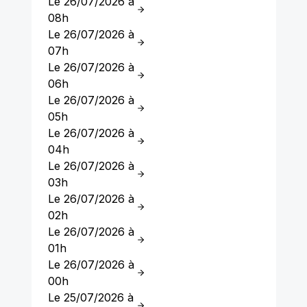
Le 26/07/2026 à
08h
Le 26/07/2026 à
07h
Le 26/07/2026 à
06h
Le 26/07/2026 à
05h
Le 26/07/2026 à
04h
Le 26/07/2026 à
03h
Le 26/07/2026 à
02h
Le 26/07/2026 à
01h
Le 26/07/2026 à
00h
Le 25/07/2026 à