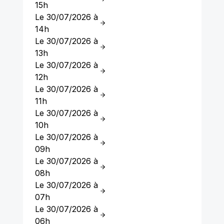
15h
Le 30/07/2026 à
14h
Le 30/07/2026 à
13h
Le 30/07/2026 à
12h
Le 30/07/2026 à
11h
Le 30/07/2026 à
10h
Le 30/07/2026 à
09h
Le 30/07/2026 à
08h
Le 30/07/2026 à
07h
Le 30/07/2026 à
06h