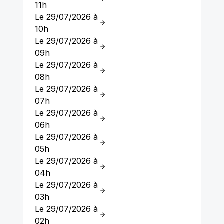
11h
Le 29/07/2026 à
10h
Le 29/07/2026 à
09h
Le 29/07/2026 à
08h
Le 29/07/2026 à
07h
Le 29/07/2026 à
06h
Le 29/07/2026 à
05h
Le 29/07/2026 à
04h
Le 29/07/2026 à
03h
Le 29/07/2026 à
02h