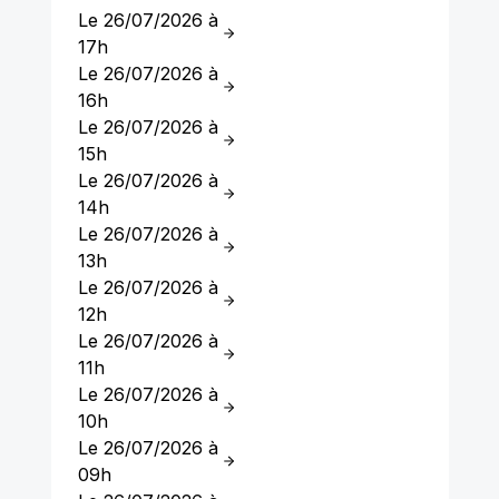
Le 26/07/2026 à
17h
Le 26/07/2026 à
16h
Le 26/07/2026 à
15h
Le 26/07/2026 à
14h
Le 26/07/2026 à
13h
Le 26/07/2026 à
12h
Le 26/07/2026 à
11h
Le 26/07/2026 à
10h
Le 26/07/2026 à
09h