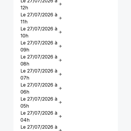
Le 27/07/2026 à
12h
Le 27/07/2026 à
11h
Le 27/07/2026 à
10h
Le 27/07/2026 à
09h
Le 27/07/2026 à
08h
Le 27/07/2026 à
07h
Le 27/07/2026 à
06h
Le 27/07/2026 à
05h
Le 27/07/2026 à
04h
Le 27/07/2026 à