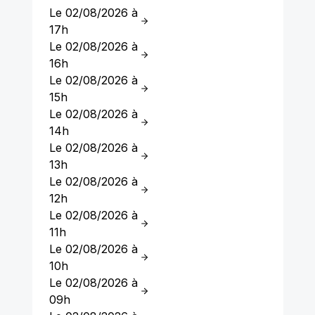
Le 02/08/2026 à
17h
Le 02/08/2026 à
16h
Le 02/08/2026 à
15h
Le 02/08/2026 à
14h
Le 02/08/2026 à
13h
Le 02/08/2026 à
12h
Le 02/08/2026 à
11h
Le 02/08/2026 à
10h
Le 02/08/2026 à
09h