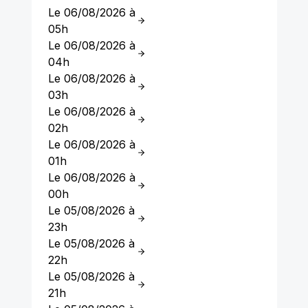
Le 06/08/2026 à
05h
Le 06/08/2026 à
04h
Le 06/08/2026 à
03h
Le 06/08/2026 à
02h
Le 06/08/2026 à
01h
Le 06/08/2026 à
00h
Le 05/08/2026 à
23h
Le 05/08/2026 à
22h
Le 05/08/2026 à
21h