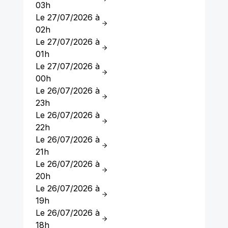
03h
Le 27/07/2026 à
02h
Le 27/07/2026 à
01h
Le 27/07/2026 à
00h
Le 26/07/2026 à
23h
Le 26/07/2026 à
22h
Le 26/07/2026 à
21h
Le 26/07/2026 à
20h
Le 26/07/2026 à
19h
Le 26/07/2026 à
18h