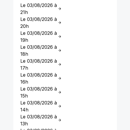
Le 03/08/2026 à
21h
Le 03/08/2026 à
20h
Le 03/08/2026 à
19h
Le 03/08/2026 à
18h
Le 03/08/2026 à
17h
Le 03/08/2026 à
16h
Le 03/08/2026 à
15h
Le 03/08/2026 à
14h
Le 03/08/2026 à
13h