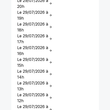
Le 29/07/2026 à
20h
Le 29/07/2026 à
19h
Le 29/07/2026 à
18h
Le 29/07/2026 à
17h
Le 29/07/2026 à
16h
Le 29/07/2026 à
15h
Le 29/07/2026 à
14h
Le 29/07/2026 à
13h
Le 29/07/2026 à
12h
Le 29/07/2026 à