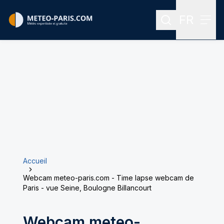
FR
Rechercher
Menu
Menu des
Accueil
Webcam meteo-paris.com - Time lapse webcam de
Paris - vue Seine, Boulogne Billancourt
Webcam meteo-