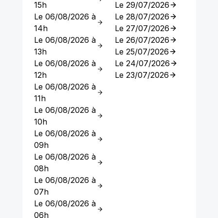
15h
Le 29/07/2026
Le 06/08/2026 à
Le 28/07/2026
14h
Le 27/07/2026
Le 06/08/2026 à
Le 26/07/2026
13h
Le 25/07/2026
Le 06/08/2026 à
Le 24/07/2026
12h
Le 23/07/2026
Le 06/08/2026 à
11h
Le 06/08/2026 à
10h
Le 06/08/2026 à
09h
Le 06/08/2026 à
08h
Le 06/08/2026 à
07h
Le 06/08/2026 à
06h