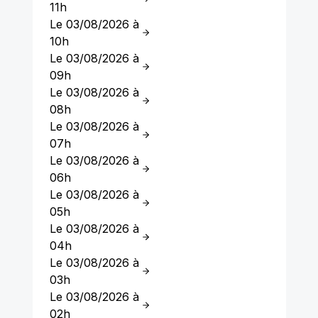
11h
Le 03/08/2026 à
10h
Le 03/08/2026 à
09h
Le 03/08/2026 à
08h
Le 03/08/2026 à
07h
Le 03/08/2026 à
06h
Le 03/08/2026 à
05h
Le 03/08/2026 à
04h
Le 03/08/2026 à
03h
Le 03/08/2026 à
02h