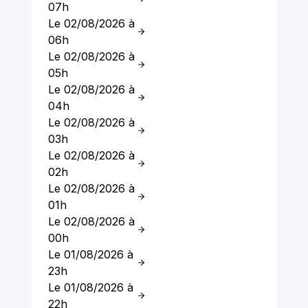
07h
Le 02/08/2026 à
06h
Le 02/08/2026 à
05h
Le 02/08/2026 à
04h
Le 02/08/2026 à
03h
Le 02/08/2026 à
02h
Le 02/08/2026 à
01h
Le 02/08/2026 à
00h
Le 01/08/2026 à
23h
Le 01/08/2026 à
22h