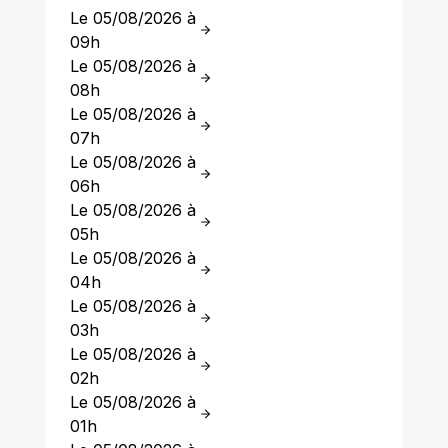
Le 05/08/2026 à
09h
Le 05/08/2026 à
08h
Le 05/08/2026 à
07h
Le 05/08/2026 à
06h
Le 05/08/2026 à
05h
Le 05/08/2026 à
04h
Le 05/08/2026 à
03h
Le 05/08/2026 à
02h
Le 05/08/2026 à
01h