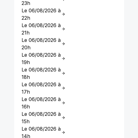
23h
Le 06/08/2026 à
22h
Le 06/08/2026 à
21h
Le 06/08/2026 à
20h
Le 06/08/2026 à
19h
Le 06/08/2026 à
18h
Le 06/08/2026 à
17h
Le 06/08/2026 à
16h
Le 06/08/2026 à
15h
Le 06/08/2026 à
14h