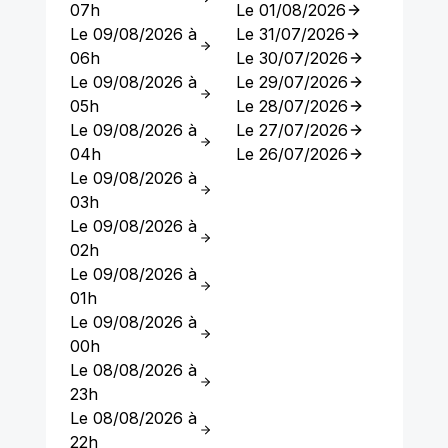
07h
Le 01/08/2026
Le 09/08/2026 à
Le 31/07/2026
06h
Le 30/07/2026
Le 09/08/2026 à
Le 29/07/2026
05h
Le 28/07/2026
Le 09/08/2026 à
Le 27/07/2026
04h
Le 26/07/2026
Le 09/08/2026 à
03h
Le 09/08/2026 à
02h
Le 09/08/2026 à
01h
Le 09/08/2026 à
00h
Le 08/08/2026 à
23h
Le 08/08/2026 à
22h