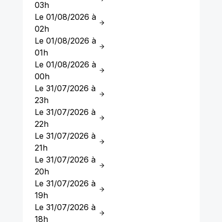
03h
Le 01/08/2026 à
02h
Le 01/08/2026 à
01h
Le 01/08/2026 à
00h
Le 31/07/2026 à
23h
Le 31/07/2026 à
22h
Le 31/07/2026 à
21h
Le 31/07/2026 à
20h
Le 31/07/2026 à
19h
Le 31/07/2026 à
18h