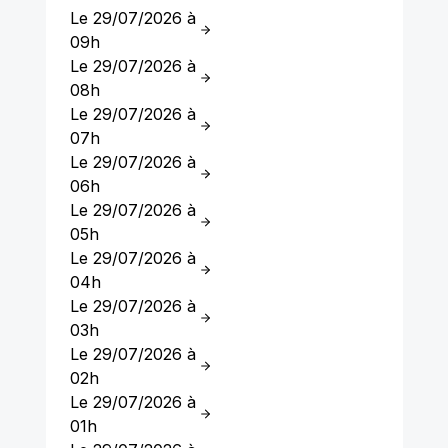
Le 29/07/2026 à
09h
Le 29/07/2026 à
08h
Le 29/07/2026 à
07h
Le 29/07/2026 à
06h
Le 29/07/2026 à
05h
Le 29/07/2026 à
04h
Le 29/07/2026 à
03h
Le 29/07/2026 à
02h
Le 29/07/2026 à
01h