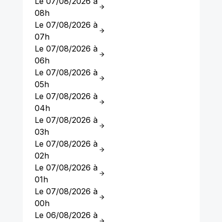
Le 07/08/2026 à
08h
Le 07/08/2026 à
07h
Le 07/08/2026 à
06h
Le 07/08/2026 à
05h
Le 07/08/2026 à
04h
Le 07/08/2026 à
03h
Le 07/08/2026 à
02h
Le 07/08/2026 à
01h
Le 07/08/2026 à
00h
Le 06/08/2026 à