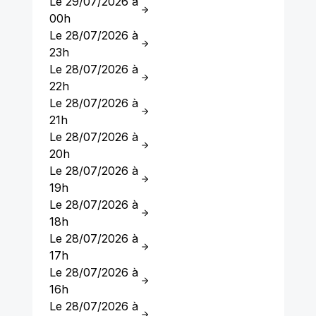
Le 29/07/2026 à
00h
Le 28/07/2026 à
23h
Le 28/07/2026 à
22h
Le 28/07/2026 à
21h
Le 28/07/2026 à
20h
Le 28/07/2026 à
19h
Le 28/07/2026 à
18h
Le 28/07/2026 à
17h
Le 28/07/2026 à
16h
Le 28/07/2026 à