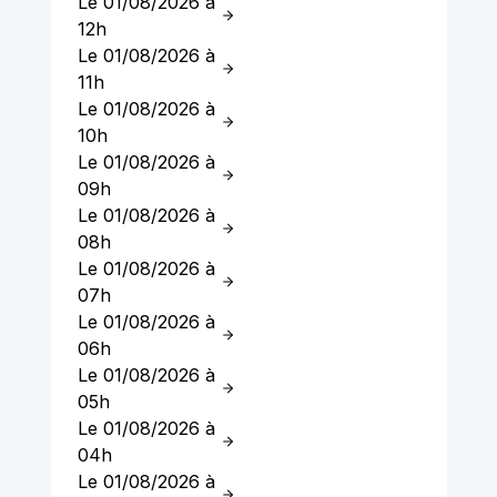
Le 01/08/2026 à
12h
Le 01/08/2026 à
11h
Le 01/08/2026 à
10h
Le 01/08/2026 à
09h
Le 01/08/2026 à
08h
Le 01/08/2026 à
07h
Le 01/08/2026 à
06h
Le 01/08/2026 à
05h
Le 01/08/2026 à
04h
Le 01/08/2026 à