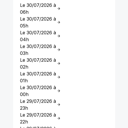
Le 30/07/2026 à
06h
Le 30/07/2026 à
05h
Le 30/07/2026 à
04h
Le 30/07/2026 à
03h
Le 30/07/2026 à
02h
Le 30/07/2026 à
01h
Le 30/07/2026 à
00h
Le 29/07/2026 à
23h
Le 29/07/2026 à
22h