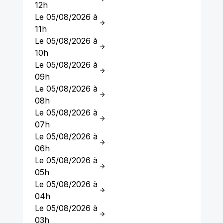
12h
Le 05/08/2026 à
11h
Le 05/08/2026 à
10h
Le 05/08/2026 à
09h
Le 05/08/2026 à
08h
Le 05/08/2026 à
07h
Le 05/08/2026 à
06h
Le 05/08/2026 à
05h
Le 05/08/2026 à
04h
Le 05/08/2026 à
03h