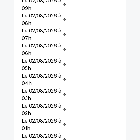
Le 02/08/2026 à
09h
Le 02/08/2026 à
08h
Le 02/08/2026 à
07h
Le 02/08/2026 à
06h
Le 02/08/2026 à
05h
Le 02/08/2026 à
04h
Le 02/08/2026 à
03h
Le 02/08/2026 à
02h
Le 02/08/2026 à
01h
Le 02/08/2026 à