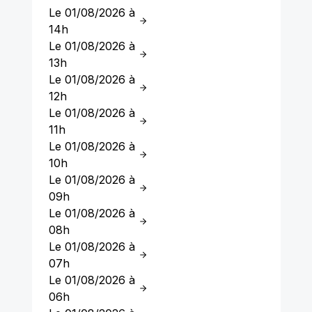
Le 01/08/2026 à
14h
Le 01/08/2026 à
13h
Le 01/08/2026 à
12h
Le 01/08/2026 à
11h
Le 01/08/2026 à
10h
Le 01/08/2026 à
09h
Le 01/08/2026 à
08h
Le 01/08/2026 à
07h
Le 01/08/2026 à
06h