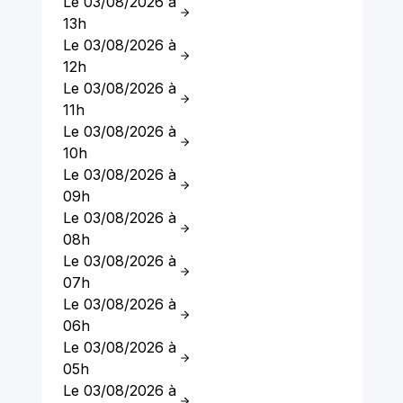
Le 03/08/2026 à
13h
Le 03/08/2026 à
12h
Le 03/08/2026 à
11h
Le 03/08/2026 à
10h
Le 03/08/2026 à
09h
Le 03/08/2026 à
08h
Le 03/08/2026 à
07h
Le 03/08/2026 à
06h
Le 03/08/2026 à
05h
Le 03/08/2026 à