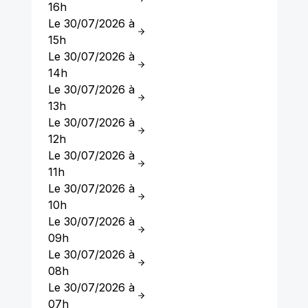
16h
Le 30/07/2026 à
15h
Le 30/07/2026 à
14h
Le 30/07/2026 à
13h
Le 30/07/2026 à
12h
Le 30/07/2026 à
11h
Le 30/07/2026 à
10h
Le 30/07/2026 à
09h
Le 30/07/2026 à
08h
Le 30/07/2026 à
07h