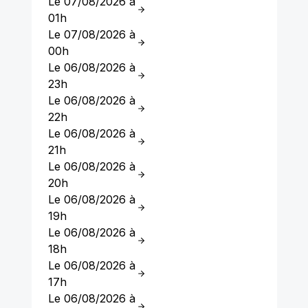
Le 07/08/2026 à
01h
Le 07/08/2026 à
00h
Le 06/08/2026 à
23h
Le 06/08/2026 à
22h
Le 06/08/2026 à
21h
Le 06/08/2026 à
20h
Le 06/08/2026 à
19h
Le 06/08/2026 à
18h
Le 06/08/2026 à
17h
Le 06/08/2026 à