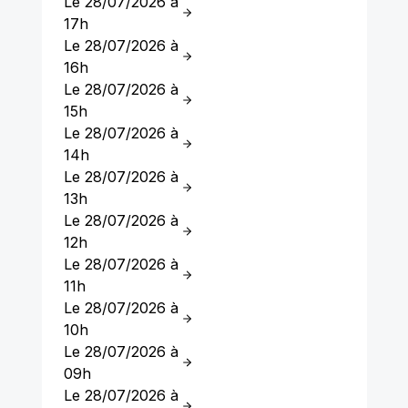
Le 28/07/2026 à
17h
Le 28/07/2026 à
16h
Le 28/07/2026 à
15h
Le 28/07/2026 à
14h
Le 28/07/2026 à
13h
Le 28/07/2026 à
12h
Le 28/07/2026 à
11h
Le 28/07/2026 à
10h
Le 28/07/2026 à
09h
Le 28/07/2026 à