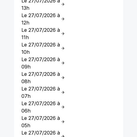
Le 27/07/2026 à
13h
Le 27/07/2026 à
12h
Le 27/07/2026 à
11h
Le 27/07/2026 à
10h
Le 27/07/2026 à
09h
Le 27/07/2026 à
08h
Le 27/07/2026 à
07h
Le 27/07/2026 à
06h
Le 27/07/2026 à
05h
Le 27/07/2026 à