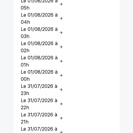
Le 01/08/2026 à
05h
Le 01/08/2026 à
04h
Le 01/08/2026 à
03h
Le 01/08/2026 à
02h
Le 01/08/2026 à
01h
Le 01/08/2026 à
00h
Le 31/07/2026 à
23h
Le 31/07/2026 à
22h
Le 31/07/2026 à
21h
Le 31/07/2026 à