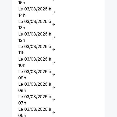
15h
Le 03/08/2026 à
14h
Le 03/08/2026 à
13h
Le 03/08/2026 à
12h
Le 03/08/2026 à
11h
Le 03/08/2026 à
10h
Le 03/08/2026 à
09h
Le 03/08/2026 à
08h
Le 03/08/2026 à
07h
Le 03/08/2026 à
06h