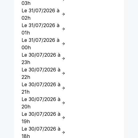
03h
Le 31/07/2026 à
02h
Le 31/07/2026 à
01h
Le 31/07/2026 à
00h
Le 30/07/2026 à
23h
Le 30/07/2026 à
22h
Le 30/07/2026 à
21h
Le 30/07/2026 à
20h
Le 30/07/2026 à
19h
Le 30/07/2026 à
18h