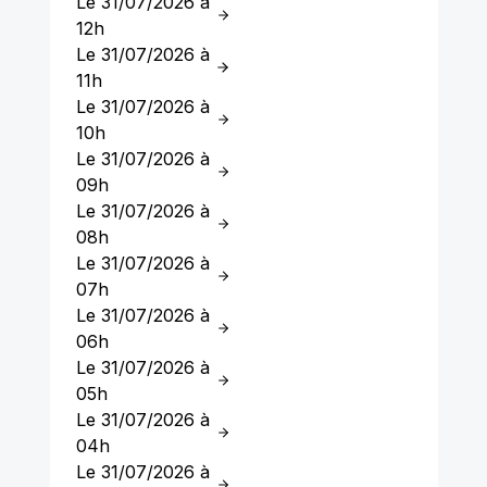
Le 31/07/2026 à
12h
Le 31/07/2026 à
11h
Le 31/07/2026 à
10h
Le 31/07/2026 à
09h
Le 31/07/2026 à
08h
Le 31/07/2026 à
07h
Le 31/07/2026 à
06h
Le 31/07/2026 à
05h
Le 31/07/2026 à
04h
Le 31/07/2026 à