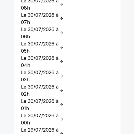
Le 30/07/2026 à
08h
Le 30/07/2026 à
07h
Le 30/07/2026 à
06h
Le 30/07/2026 à
05h
Le 30/07/2026 à
04h
Le 30/07/2026 à
03h
Le 30/07/2026 à
02h
Le 30/07/2026 à
01h
Le 30/07/2026 à
00h
Le 29/07/2026 à