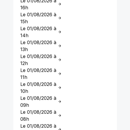
Le 01/08/2026 à
16h
Le 01/08/2026 à
15h
Le 01/08/2026 à
14h
Le 01/08/2026 à
13h
Le 01/08/2026 à
12h
Le 01/08/2026 à
11h
Le 01/08/2026 à
10h
Le 01/08/2026 à
09h
Le 01/08/2026 à
08h
Le 01/08/2026 à