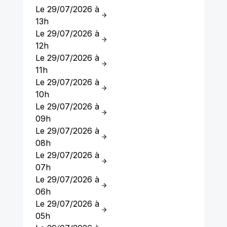
Le 29/07/2026 à
13h
Le 29/07/2026 à
12h
Le 29/07/2026 à
11h
Le 29/07/2026 à
10h
Le 29/07/2026 à
09h
Le 29/07/2026 à
08h
Le 29/07/2026 à
07h
Le 29/07/2026 à
06h
Le 29/07/2026 à
05h