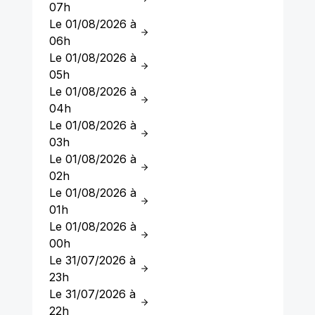
07h
Le 01/08/2026 à
06h
Le 01/08/2026 à
05h
Le 01/08/2026 à
04h
Le 01/08/2026 à
03h
Le 01/08/2026 à
02h
Le 01/08/2026 à
01h
Le 01/08/2026 à
00h
Le 31/07/2026 à
23h
Le 31/07/2026 à
22h