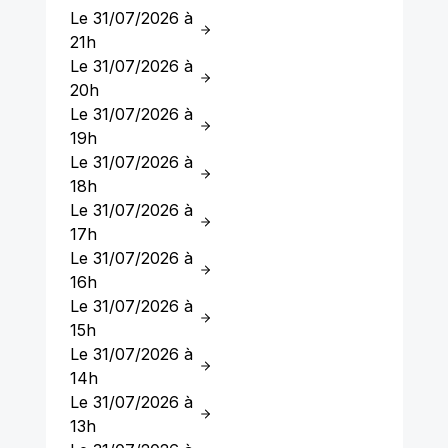
Le 31/07/2026 à
21h
Le 31/07/2026 à
20h
Le 31/07/2026 à
19h
Le 31/07/2026 à
18h
Le 31/07/2026 à
17h
Le 31/07/2026 à
16h
Le 31/07/2026 à
15h
Le 31/07/2026 à
14h
Le 31/07/2026 à
13h