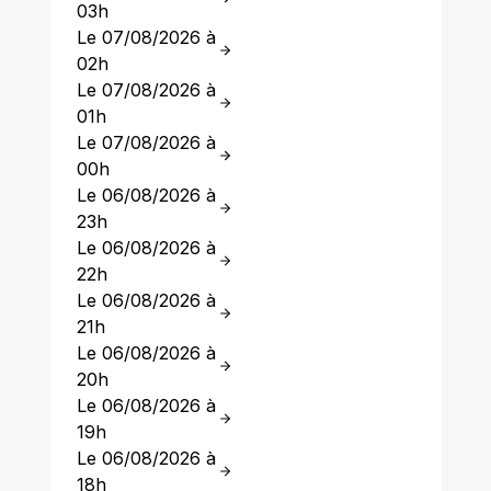
03h
Le 07/08/2026 à
02h
Le 07/08/2026 à
01h
Le 07/08/2026 à
00h
Le 06/08/2026 à
23h
Le 06/08/2026 à
22h
Le 06/08/2026 à
21h
Le 06/08/2026 à
20h
Le 06/08/2026 à
19h
Le 06/08/2026 à
18h