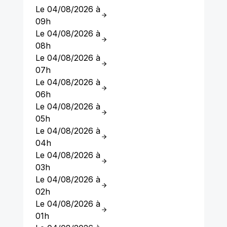
Le 04/08/2026 à
09h
Le 04/08/2026 à
08h
Le 04/08/2026 à
07h
Le 04/08/2026 à
06h
Le 04/08/2026 à
05h
Le 04/08/2026 à
04h
Le 04/08/2026 à
03h
Le 04/08/2026 à
02h
Le 04/08/2026 à
01h