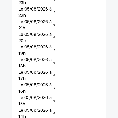
23h
Le 05/08/2026 à
22h
Le 05/08/2026 à
21h
Le 05/08/2026 à
20h
Le 05/08/2026 à
19h
Le 05/08/2026 à
18h
Le 05/08/2026 à
17h
Le 05/08/2026 à
16h
Le 05/08/2026 à
15h
Le 05/08/2026 à
14h