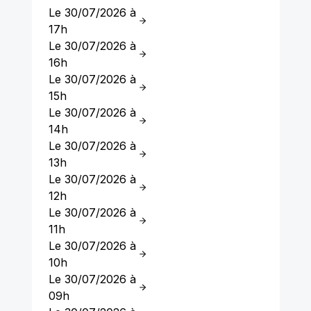
Le 30/07/2026 à
17h
Le 30/07/2026 à
16h
Le 30/07/2026 à
15h
Le 30/07/2026 à
14h
Le 30/07/2026 à
13h
Le 30/07/2026 à
12h
Le 30/07/2026 à
11h
Le 30/07/2026 à
10h
Le 30/07/2026 à
09h