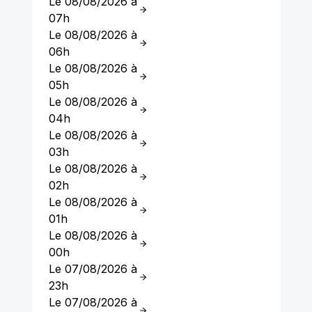
Le 08/08/2026 à
07h
Le 08/08/2026 à
06h
Le 08/08/2026 à
05h
Le 08/08/2026 à
04h
Le 08/08/2026 à
03h
Le 08/08/2026 à
02h
Le 08/08/2026 à
01h
Le 08/08/2026 à
00h
Le 07/08/2026 à
23h
Le 07/08/2026 à