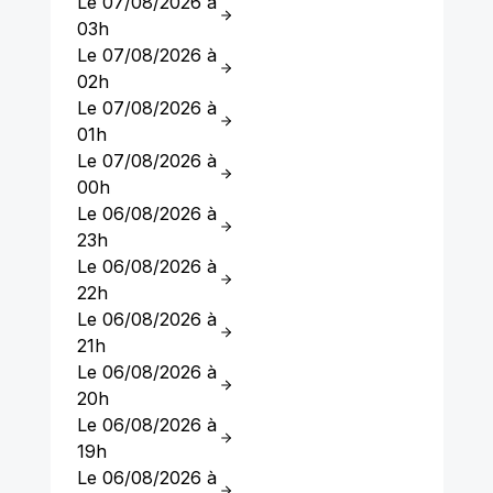
Le 07/08/2026 à
03h
Le 07/08/2026 à
02h
Le 07/08/2026 à
01h
Le 07/08/2026 à
00h
Le 06/08/2026 à
23h
Le 06/08/2026 à
22h
Le 06/08/2026 à
21h
Le 06/08/2026 à
20h
Le 06/08/2026 à
19h
Le 06/08/2026 à