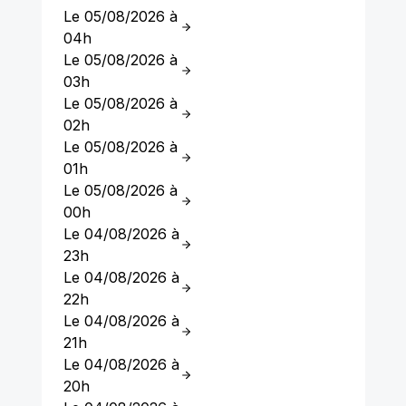
Le 05/08/2026 à
04h
Le 05/08/2026 à
03h
Le 05/08/2026 à
02h
Le 05/08/2026 à
01h
Le 05/08/2026 à
00h
Le 04/08/2026 à
23h
Le 04/08/2026 à
22h
Le 04/08/2026 à
21h
Le 04/08/2026 à
20h