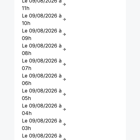
Le 09/08/2026 à
11h
Le 09/08/2026 à
10h
Le 09/08/2026 à
09h
Le 09/08/2026 à
08h
Le 09/08/2026 à
07h
Le 09/08/2026 à
06h
Le 09/08/2026 à
05h
Le 09/08/2026 à
04h
Le 09/08/2026 à
03h
Le 09/08/2026 à