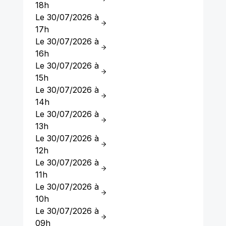
18h
Le 30/07/2026 à
17h
Le 30/07/2026 à
16h
Le 30/07/2026 à
15h
Le 30/07/2026 à
14h
Le 30/07/2026 à
13h
Le 30/07/2026 à
12h
Le 30/07/2026 à
11h
Le 30/07/2026 à
10h
Le 30/07/2026 à
09h