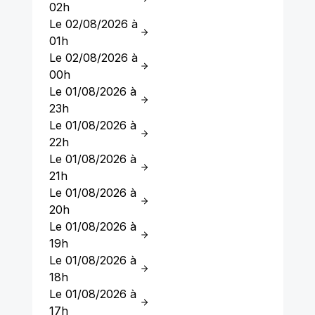
02h
Le 02/08/2026 à
01h
Le 02/08/2026 à
00h
Le 01/08/2026 à
23h
Le 01/08/2026 à
22h
Le 01/08/2026 à
21h
Le 01/08/2026 à
20h
Le 01/08/2026 à
19h
Le 01/08/2026 à
18h
Le 01/08/2026 à
17h