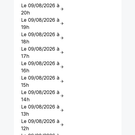
Le 09/08/2026 à
20h
Le 09/08/2026 à
19h
Le 09/08/2026 à
18h
Le 09/08/2026 à
17h
Le 09/08/2026 à
16h
Le 09/08/2026 à
15h
Le 09/08/2026 à
14h
Le 09/08/2026 à
13h
Le 09/08/2026 à
12h