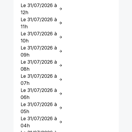
Le 31/07/2026 à
12h
Le 31/07/2026 à
11h
Le 31/07/2026 à
10h
Le 31/07/2026 à
09h
Le 31/07/2026 à
08h
Le 31/07/2026 à
07h
Le 31/07/2026 à
06h
Le 31/07/2026 à
05h
Le 31/07/2026 à
04h