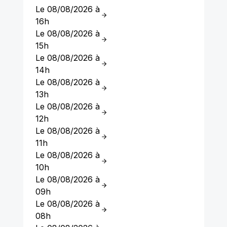
Le 08/08/2026 à
16h
Le 08/08/2026 à
15h
Le 08/08/2026 à
14h
Le 08/08/2026 à
13h
Le 08/08/2026 à
12h
Le 08/08/2026 à
11h
Le 08/08/2026 à
10h
Le 08/08/2026 à
09h
Le 08/08/2026 à
08h