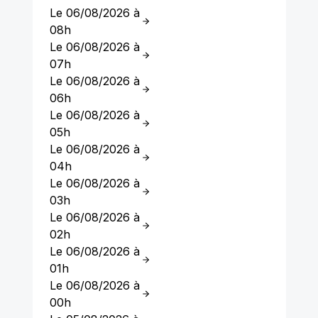
Le 06/08/2026 à
08h
Le 06/08/2026 à
07h
Le 06/08/2026 à
06h
Le 06/08/2026 à
05h
Le 06/08/2026 à
04h
Le 06/08/2026 à
03h
Le 06/08/2026 à
02h
Le 06/08/2026 à
01h
Le 06/08/2026 à
00h