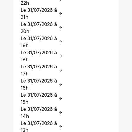
22h
Le 31/07/2026 à
21h
Le 31/07/2026 à
20h
Le 31/07/2026 à
19h
Le 31/07/2026 à
18h
Le 31/07/2026 à
17h
Le 31/07/2026 à
16h
Le 31/07/2026 à
15h
Le 31/07/2026 à
14h
Le 31/07/2026 à
13h