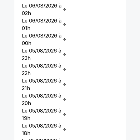
Le 06/08/2026 à
02h
Le 06/08/2026 à
01h
Le 06/08/2026 à
00h
Le 05/08/2026 à
23h
Le 05/08/2026 à
22h
Le 05/08/2026 à
21h
Le 05/08/2026 à
20h
Le 05/08/2026 à
19h
Le 05/08/2026 à
18h