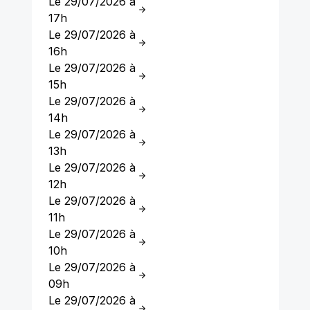
Le 29/07/2026 à
17h
Le 29/07/2026 à
16h
Le 29/07/2026 à
15h
Le 29/07/2026 à
14h
Le 29/07/2026 à
13h
Le 29/07/2026 à
12h
Le 29/07/2026 à
11h
Le 29/07/2026 à
10h
Le 29/07/2026 à
09h
Le 29/07/2026 à