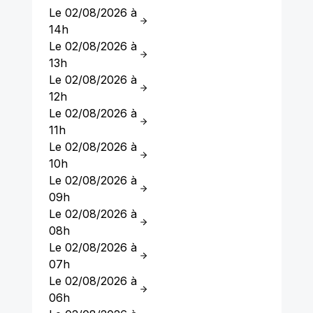
Le 02/08/2026 à
14h
Le 02/08/2026 à
13h
Le 02/08/2026 à
12h
Le 02/08/2026 à
11h
Le 02/08/2026 à
10h
Le 02/08/2026 à
09h
Le 02/08/2026 à
08h
Le 02/08/2026 à
07h
Le 02/08/2026 à
06h