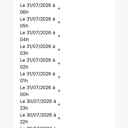
Le 31/07/2026 à
06h
Le 31/07/2026 à
05h
Le 31/07/2026 à
04h
Le 31/07/2026 à
03h
Le 31/07/2026 à
02h
Le 31/07/2026 à
01h
Le 31/07/2026 à
00h
Le 30/07/2026 à
23h
Le 30/07/2026 à
22h