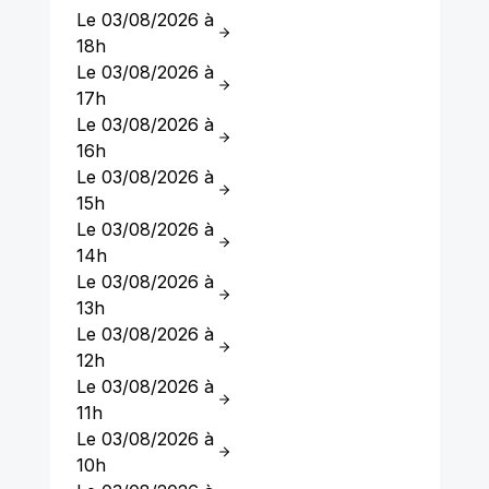
Le 03/08/2026 à
18h
Le 03/08/2026 à
17h
Le 03/08/2026 à
16h
Le 03/08/2026 à
15h
Le 03/08/2026 à
14h
Le 03/08/2026 à
13h
Le 03/08/2026 à
12h
Le 03/08/2026 à
11h
Le 03/08/2026 à
10h