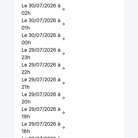
Le 30/07/2026 à
02h
Le 30/07/2026 à
01h
Le 30/07/2026 à
00h
Le 29/07/2026 à
23h
Le 29/07/2026 à
22h
Le 29/07/2026 à
21h
Le 29/07/2026 à
20h
Le 29/07/2026 à
19h
Le 29/07/2026 à
18h