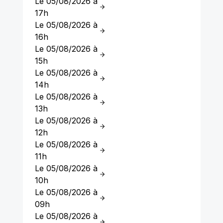
Le 05/08/2026 à
17h
Le 05/08/2026 à
16h
Le 05/08/2026 à
15h
Le 05/08/2026 à
14h
Le 05/08/2026 à
13h
Le 05/08/2026 à
12h
Le 05/08/2026 à
11h
Le 05/08/2026 à
10h
Le 05/08/2026 à
09h
Le 05/08/2026 à