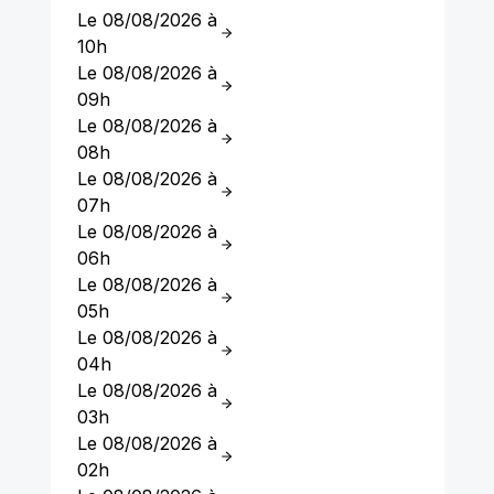
Le 08/08/2026 à
10h
Le 08/08/2026 à
09h
Le 08/08/2026 à
08h
Le 08/08/2026 à
07h
Le 08/08/2026 à
06h
Le 08/08/2026 à
05h
Le 08/08/2026 à
04h
Le 08/08/2026 à
03h
Le 08/08/2026 à
02h