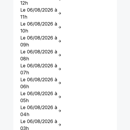
12h
Le 06/08/2026 à
11h
Le 06/08/2026 à
10h
Le 06/08/2026 à
09h
Le 06/08/2026 à
08h
Le 06/08/2026 à
07h
Le 06/08/2026 à
06h
Le 06/08/2026 à
05h
Le 06/08/2026 à
04h
Le 06/08/2026 à
03h