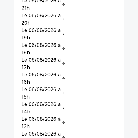
Le 06/08/2026 à
21h
Le 06/08/2026 à
20h
Le 06/08/2026 à
19h
Le 06/08/2026 à
18h
Le 06/08/2026 à
17h
Le 06/08/2026 à
16h
Le 06/08/2026 à
15h
Le 06/08/2026 à
14h
Le 06/08/2026 à
13h
Le 06/08/2026 à