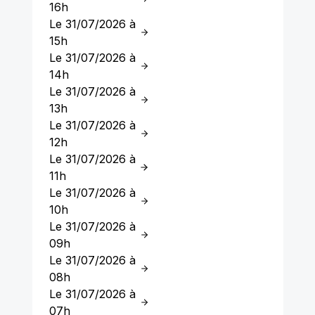
16h
Le 31/07/2026 à
15h
Le 31/07/2026 à
14h
Le 31/07/2026 à
13h
Le 31/07/2026 à
12h
Le 31/07/2026 à
11h
Le 31/07/2026 à
10h
Le 31/07/2026 à
09h
Le 31/07/2026 à
08h
Le 31/07/2026 à
07h