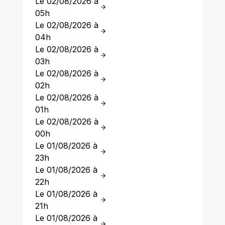
Le 02/08/2026 à
05h
Le 02/08/2026 à
04h
Le 02/08/2026 à
03h
Le 02/08/2026 à
02h
Le 02/08/2026 à
01h
Le 02/08/2026 à
00h
Le 01/08/2026 à
23h
Le 01/08/2026 à
22h
Le 01/08/2026 à
21h
Le 01/08/2026 à