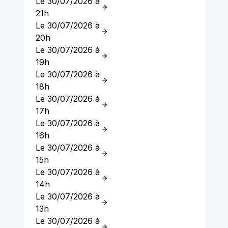
Le 30/07/2026 à
21h
Le 30/07/2026 à
20h
Le 30/07/2026 à
19h
Le 30/07/2026 à
18h
Le 30/07/2026 à
17h
Le 30/07/2026 à
16h
Le 30/07/2026 à
15h
Le 30/07/2026 à
14h
Le 30/07/2026 à
13h
Le 30/07/2026 à