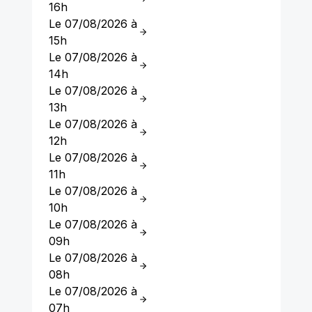
16h
Le 07/08/2026 à
15h
Le 07/08/2026 à
14h
Le 07/08/2026 à
13h
Le 07/08/2026 à
12h
Le 07/08/2026 à
11h
Le 07/08/2026 à
10h
Le 07/08/2026 à
09h
Le 07/08/2026 à
08h
Le 07/08/2026 à
07h