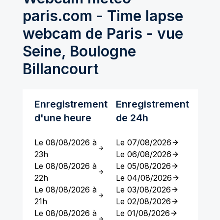
paris.com - Time lapse
webcam de Paris - vue
Seine, Boulogne
Billancourt
Enregistrement
Enregistrement
d'une heure
de 24h
Le 08/08/2026 à
Le 07/08/2026
23h
Le 06/08/2026
Le 08/08/2026 à
Le 05/08/2026
22h
Le 04/08/2026
Le 08/08/2026 à
Le 03/08/2026
21h
Le 02/08/2026
Le 08/08/2026 à
Le 01/08/2026