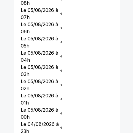
08h
Le 05/08/2026 à
07h
Le 05/08/2026 à
06h
Le 05/08/2026 à
05h
Le 05/08/2026 à
04h
Le 05/08/2026 à
03h
Le 05/08/2026 à
02h
Le 05/08/2026 à
01h
Le 05/08/2026 à
00h
Le 04/08/2026 à
23h