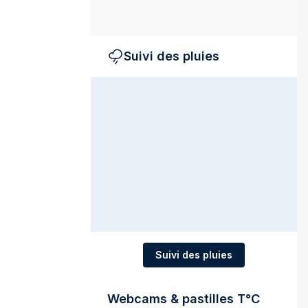
Suivi des pluies
Suivi des pluies
Webcams & pastilles T°C