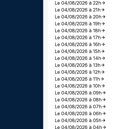
Le 04/08/2026 à 22h
Le 04/08/2026 à 21h
Le 04/08/2026 à 20h
Le 04/08/2026 à 19h
Le 04/08/2026 à 18h
Le 04/08/2026 à 17h
Le 04/08/2026 à 16h
Le 04/08/2026 à 15h
Le 04/08/2026 à 14h
Le 04/08/2026 à 13h
Le 04/08/2026 à 12h
Le 04/08/2026 à 11h
Le 04/08/2026 à 10h
Le 04/08/2026 à 09h
Le 04/08/2026 à 08h
Le 04/08/2026 à 07h
Le 04/08/2026 à 06h
Le 04/08/2026 à 05h
Le 04/08/2026 à 04h