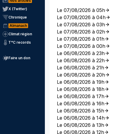
Nos articles
X (Twitter)
Le 07/08/2026 à 05h
Le 07/08/2026 à 04h
Chronique
Le 07/08/2026 à 03h
Almanach
Le 07/08/2026 à 02h
Climat région
Le 07/08/2026 à 01h
T°C records
Le 07/08/2026 à 00h
Le 06/08/2026 à 23h
Faire un don
Le 06/08/2026 à 22h
Le 06/08/2026 à 21h
Le 06/08/2026 à 20h
Le 06/08/2026 à 19h
Le 06/08/2026 à 18h
Le 06/08/2026 à 17h
Le 06/08/2026 à 16h
Le 06/08/2026 à 15h
Le 06/08/2026 à 14h
Le 06/08/2026 à 13h
Le 06/08/2026 à 12h