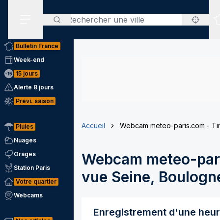
Rechercher
Menu secondaire
Bulletin France
Week-end
15 jours
Alerte 8 jours
Prévi. saison
Accueil
Webcam meteo-paris.com - Tim
Pluies
Nuages
Orages
Webcam meteo-pari
Station Paris
vue Seine, Boulogne
Votre quartier
Webcams
Enregistrement d'une heu