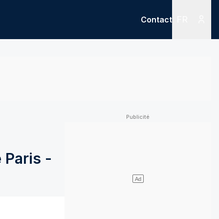
FR
Contact
Menu
Menu des
Paris -