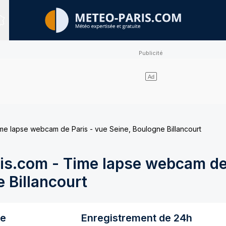
Sites expertisés
e lapse webcam de Paris - vue Seine, Boulogne Billancourt
s.com - Time lapse webcam de 
 Billancourt
re
Enregistrement de 24h