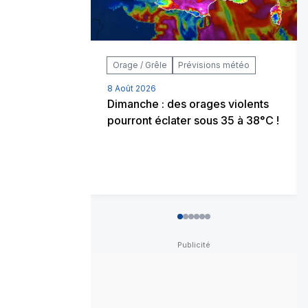
Orage / Grêle
Prévisions météo
8 Août 2026
Dimanche : des orages violents
pourront éclater sous 35 à 38°C !
0
1
2
3
4
5