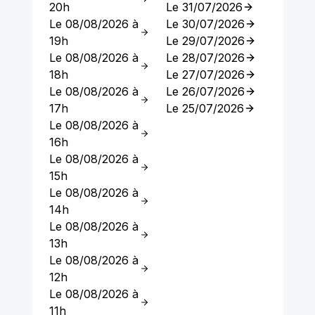
20h
Le 31/07/2026
Le 08/08/2026 à
Le 30/07/2026
19h
Le 29/07/2026
Le 08/08/2026 à
Le 28/07/2026
18h
Le 27/07/2026
Le 08/08/2026 à
Le 26/07/2026
17h
Le 25/07/2026
Le 08/08/2026 à
16h
Le 08/08/2026 à
15h
Le 08/08/2026 à
14h
Le 08/08/2026 à
13h
Le 08/08/2026 à
12h
Le 08/08/2026 à
11h