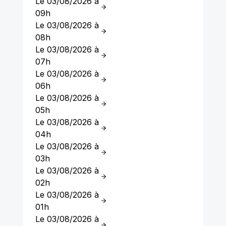
Le 03/08/2026 à
09h
Le 03/08/2026 à
08h
Le 03/08/2026 à
07h
Le 03/08/2026 à
06h
Le 03/08/2026 à
05h
Le 03/08/2026 à
04h
Le 03/08/2026 à
03h
Le 03/08/2026 à
02h
Le 03/08/2026 à
01h
Le 03/08/2026 à