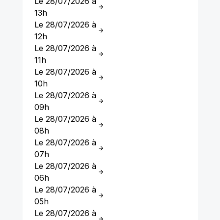
Le 28/07/2026 à
13h
Le 28/07/2026 à
12h
Le 28/07/2026 à
11h
Le 28/07/2026 à
10h
Le 28/07/2026 à
09h
Le 28/07/2026 à
08h
Le 28/07/2026 à
07h
Le 28/07/2026 à
06h
Le 28/07/2026 à
05h
Le 28/07/2026 à