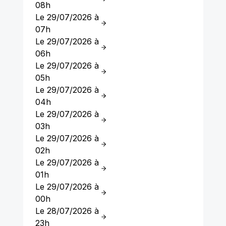
08h
Le 29/07/2026 à
07h
Le 29/07/2026 à
06h
Le 29/07/2026 à
05h
Le 29/07/2026 à
04h
Le 29/07/2026 à
03h
Le 29/07/2026 à
02h
Le 29/07/2026 à
01h
Le 29/07/2026 à
00h
Le 28/07/2026 à
23h