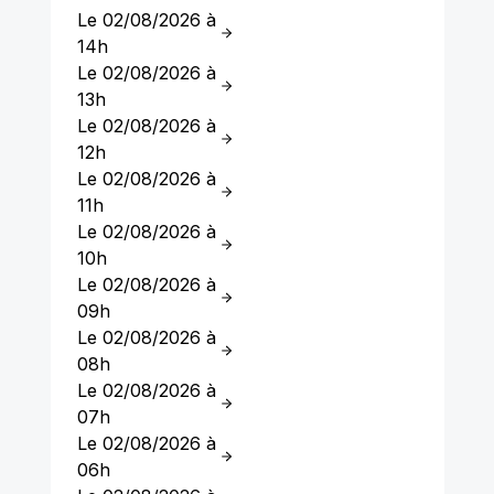
Le 02/08/2026 à
14h
Le 02/08/2026 à
13h
Le 02/08/2026 à
12h
Le 02/08/2026 à
11h
Le 02/08/2026 à
10h
Le 02/08/2026 à
09h
Le 02/08/2026 à
08h
Le 02/08/2026 à
07h
Le 02/08/2026 à
06h