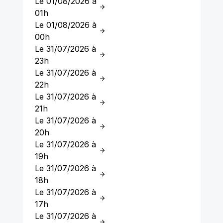
Le 01/08/2026 à
01h
Le 01/08/2026 à
00h
Le 31/07/2026 à
23h
Le 31/07/2026 à
22h
Le 31/07/2026 à
21h
Le 31/07/2026 à
20h
Le 31/07/2026 à
19h
Le 31/07/2026 à
18h
Le 31/07/2026 à
17h
Le 31/07/2026 à