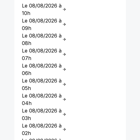
Le 08/08/2026 à
10h
Le 08/08/2026 à
09h
Le 08/08/2026 à
08h
Le 08/08/2026 à
07h
Le 08/08/2026 à
06h
Le 08/08/2026 à
05h
Le 08/08/2026 à
04h
Le 08/08/2026 à
03h
Le 08/08/2026 à
02h