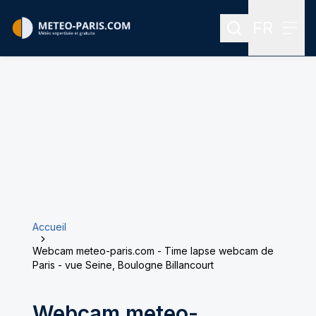
FR
Rechercher
Menu
Menu des
Accueil
Webcam meteo-paris.com - Time lapse webcam de
Paris - vue Seine, Boulogne Billancourt
Webcam meteo-