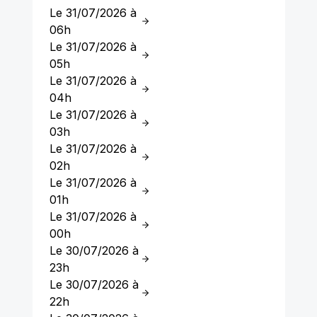
Le 31/07/2026 à
06h
Le 31/07/2026 à
05h
Le 31/07/2026 à
04h
Le 31/07/2026 à
03h
Le 31/07/2026 à
02h
Le 31/07/2026 à
01h
Le 31/07/2026 à
00h
Le 30/07/2026 à
23h
Le 30/07/2026 à
22h