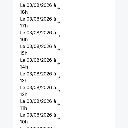
Le 03/08/2026 à
18h
Le 03/08/2026 à
17h
Le 03/08/2026 à
16h
Le 03/08/2026 à
15h
Le 03/08/2026 à
14h
Le 03/08/2026 à
13h
Le 03/08/2026 à
12h
Le 03/08/2026 à
11h
Le 03/08/2026 à
10h