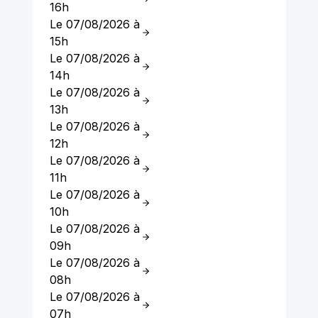
16h
Le 07/08/2026 à
15h
Le 07/08/2026 à
14h
Le 07/08/2026 à
13h
Le 07/08/2026 à
12h
Le 07/08/2026 à
11h
Le 07/08/2026 à
10h
Le 07/08/2026 à
09h
Le 07/08/2026 à
08h
Le 07/08/2026 à
07h