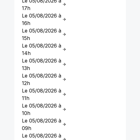
Le 05/08/2026 à
17h
Le 05/08/2026 à
16h
Le 05/08/2026 à
15h
Le 05/08/2026 à
14h
Le 05/08/2026 à
13h
Le 05/08/2026 à
12h
Le 05/08/2026 à
11h
Le 05/08/2026 à
10h
Le 05/08/2026 à
09h
Le 05/08/2026 à