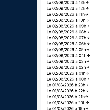
Le 02/08/2026 à 13h
Le 02/08/2026 à 12h
Le 02/08/2026 à 11h
Le 02/08/2026 à 10h
Le 02/08/2026 à 09h
Le 02/08/2026 à 08h
Le 02/08/2026 à 07h
Le 02/08/2026 à 06h
Le 02/08/2026 à 05h
Le 02/08/2026 à 04h
Le 02/08/2026 à 03h
Le 02/08/2026 à 02h
Le 02/08/2026 à 01h
Le 02/08/2026 à 00h
Le 01/08/2026 à 23h
Le 01/08/2026 à 22h
Le 01/08/2026 à 21h
Le 01/08/2026 à 20h
Le 01/08/2026 à 19h