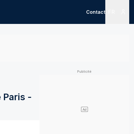
FR
Contact
Menu
Menu des
Paris -