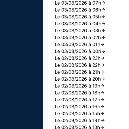
Le 03/08/2026 à 07h
Le 03/08/2026 à 06h
Le 03/08/2026 à 05h
Le 03/08/2026 à 04h
Le 03/08/2026 à 03h
Le 03/08/2026 à 02h
Le 03/08/2026 à 01h
Le 03/08/2026 à 00h
Le 02/08/2026 à 23h
Le 02/08/2026 à 22h
Le 02/08/2026 à 21h
Le 02/08/2026 à 20h
Le 02/08/2026 à 19h
Le 02/08/2026 à 18h
Le 02/08/2026 à 17h
Le 02/08/2026 à 16h
Le 02/08/2026 à 15h
Le 02/08/2026 à 14h
Le 02/08/2026 à 13h