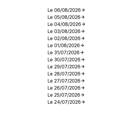
Le 06/08/2026
Le 05/08/2026
Le 04/08/2026
Le 03/08/2026
Le 02/08/2026
Le 01/08/2026
Le 31/07/2026
Le 30/07/2026
Le 29/07/2026
Le 28/07/2026
Le 27/07/2026
Le 26/07/2026
Le 25/07/2026
Le 24/07/2026