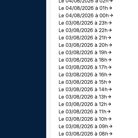
Le 04/08/2026 à 02h
Le 04/08/2026 à 01h
Le 04/08/2026 à 00h
Le 03/08/2026 à 23h
Le 03/08/2026 à 22h
Le 03/08/2026 à 21h
Le 03/08/2026 à 20h
Le 03/08/2026 à 19h
Le 03/08/2026 à 18h
Le 03/08/2026 à 17h
Le 03/08/2026 à 16h
Le 03/08/2026 à 15h
Le 03/08/2026 à 14h
Le 03/08/2026 à 13h
Le 03/08/2026 à 12h
Le 03/08/2026 à 11h
Le 03/08/2026 à 10h
Le 03/08/2026 à 09h
Le 03/08/2026 à 08h