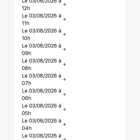
Le 03/08/2026 à
12h
Le 03/08/2026 à
11h
Le 03/08/2026 à
10h
Le 03/08/2026 à
09h
Le 03/08/2026 à
08h
Le 03/08/2026 à
07h
Le 03/08/2026 à
06h
Le 03/08/2026 à
05h
Le 03/08/2026 à
04h
Le 03/08/2026 à