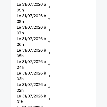
Le 31/07/2026 à
09h
Le 31/07/2026 à
08h
Le 31/07/2026 à
07h
Le 31/07/2026 à
06h
Le 31/07/2026 à
05h
Le 31/07/2026 à
04h
Le 31/07/2026 à
03h
Le 31/07/2026 à
02h
Le 31/07/2026 à
01h