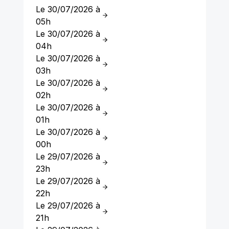
Le 30/07/2026 à
05h
Le 30/07/2026 à
04h
Le 30/07/2026 à
03h
Le 30/07/2026 à
02h
Le 30/07/2026 à
01h
Le 30/07/2026 à
00h
Le 29/07/2026 à
23h
Le 29/07/2026 à
22h
Le 29/07/2026 à
21h