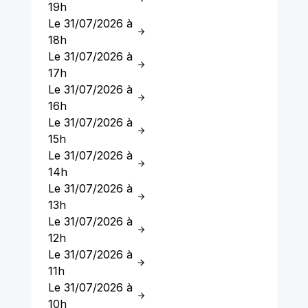
19h
Le 31/07/2026 à
18h
Le 31/07/2026 à
17h
Le 31/07/2026 à
16h
Le 31/07/2026 à
15h
Le 31/07/2026 à
14h
Le 31/07/2026 à
13h
Le 31/07/2026 à
12h
Le 31/07/2026 à
11h
Le 31/07/2026 à
10h