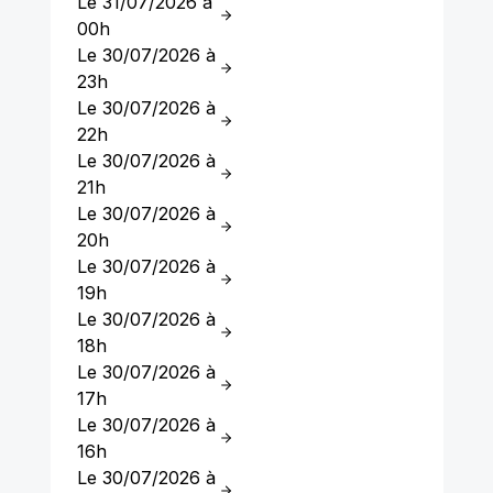
Le 31/07/2026 à
00h
Le 30/07/2026 à
23h
Le 30/07/2026 à
22h
Le 30/07/2026 à
21h
Le 30/07/2026 à
20h
Le 30/07/2026 à
19h
Le 30/07/2026 à
18h
Le 30/07/2026 à
17h
Le 30/07/2026 à
16h
Le 30/07/2026 à