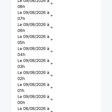
Le 09/08/2026 à
08h
Le 09/08/2026 à
07h
Le 09/08/2026 à
06h
Le 09/08/2026 à
05h
Le 09/08/2026 à
04h
Le 09/08/2026 à
03h
Le 09/08/2026 à
02h
Le 09/08/2026 à
01h
Le 09/08/2026 à
00h
Le 08/08/2026 à