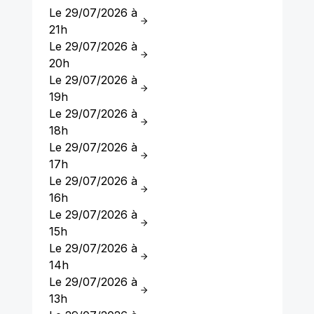
Le 29/07/2026 à
21h
Le 29/07/2026 à
20h
Le 29/07/2026 à
19h
Le 29/07/2026 à
18h
Le 29/07/2026 à
17h
Le 29/07/2026 à
16h
Le 29/07/2026 à
15h
Le 29/07/2026 à
14h
Le 29/07/2026 à
13h