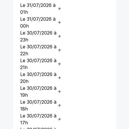
Le 31/07/2026 à
01h
Le 31/07/2026 à
00h
Le 30/07/2026 à
23h
Le 30/07/2026 à
22h
Le 30/07/2026 à
21h
Le 30/07/2026 à
20h
Le 30/07/2026 à
19h
Le 30/07/2026 à
18h
Le 30/07/2026 à
17h