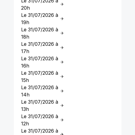
Le 31/07/2026 à
20h
Le 31/07/2026 à
19h
Le 31/07/2026 à
18h
Le 31/07/2026 à
17h
Le 31/07/2026 à
16h
Le 31/07/2026 à
15h
Le 31/07/2026 à
14h
Le 31/07/2026 à
13h
Le 31/07/2026 à
12h
Le 31/07/2026 à