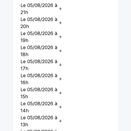
Le 05/08/2026 à
21h
Le 05/08/2026 à
20h
Le 05/08/2026 à
19h
Le 05/08/2026 à
18h
Le 05/08/2026 à
17h
Le 05/08/2026 à
16h
Le 05/08/2026 à
15h
Le 05/08/2026 à
14h
Le 05/08/2026 à
13h