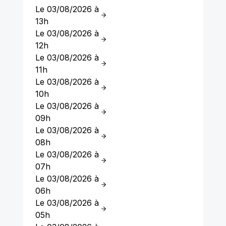
Le 03/08/2026 à
13h
Le 03/08/2026 à
12h
Le 03/08/2026 à
11h
Le 03/08/2026 à
10h
Le 03/08/2026 à
09h
Le 03/08/2026 à
08h
Le 03/08/2026 à
07h
Le 03/08/2026 à
06h
Le 03/08/2026 à
05h