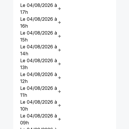
Le 04/08/2026 à
17h
Le 04/08/2026 à
16h
Le 04/08/2026 à
15h
Le 04/08/2026 à
14h
Le 04/08/2026 à
13h
Le 04/08/2026 à
12h
Le 04/08/2026 à
11h
Le 04/08/2026 à
10h
Le 04/08/2026 à
09h