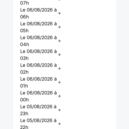
07h
Le 06/08/2026 à
06h
Le 06/08/2026 à
05h
Le 06/08/2026 à
04h
Le 06/08/2026 à
03h
Le 06/08/2026 à
02h
Le 06/08/2026 à
01h
Le 06/08/2026 à
00h
Le 05/08/2026 à
23h
Le 05/08/2026 à
22h