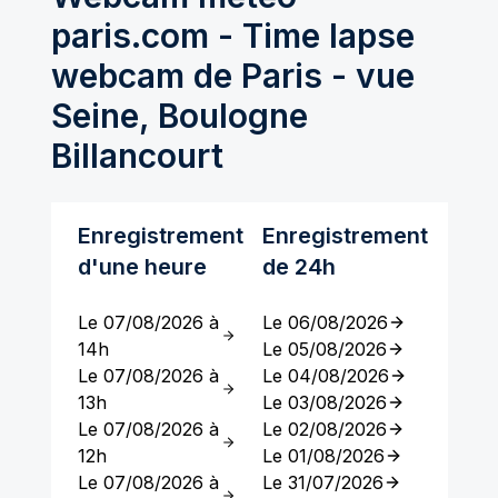
paris.com - Time lapse
webcam de Paris - vue
Seine, Boulogne
Billancourt
Enregistrement
Enregistrement
d'une heure
de 24h
Le 07/08/2026 à
Le 06/08/2026
14h
Le 05/08/2026
Le 07/08/2026 à
Le 04/08/2026
13h
Le 03/08/2026
Le 07/08/2026 à
Le 02/08/2026
12h
Le 01/08/2026
Le 07/08/2026 à
Le 31/07/2026