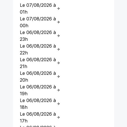
Le 07/08/2026 à
01h
Le 07/08/2026 à
00h
Le 06/08/2026 à
23h
Le 06/08/2026 à
22h
Le 06/08/2026 à
21h
Le 06/08/2026 à
20h
Le 06/08/2026 à
19h
Le 06/08/2026 à
18h
Le 06/08/2026 à
17h