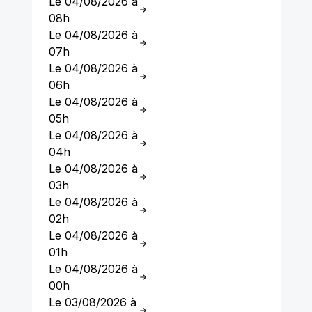
Le 04/08/2026 à
08h
Le 04/08/2026 à
07h
Le 04/08/2026 à
06h
Le 04/08/2026 à
05h
Le 04/08/2026 à
04h
Le 04/08/2026 à
03h
Le 04/08/2026 à
02h
Le 04/08/2026 à
01h
Le 04/08/2026 à
00h
Le 03/08/2026 à