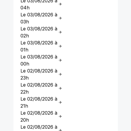
Le 03/08/2026 à
04h
Le 03/08/2026 à
03h
Le 03/08/2026 à
02h
Le 03/08/2026 à
01h
Le 03/08/2026 à
00h
Le 02/08/2026 à
23h
Le 02/08/2026 à
22h
Le 02/08/2026 à
21h
Le 02/08/2026 à
20h
Le 02/08/2026 à