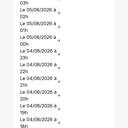
03h
Le 05/08/2026 à
02h
Le 05/08/2026 à
01h
Le 05/08/2026 à
00h
Le 04/08/2026 à
23h
Le 04/08/2026 à
22h
Le 04/08/2026 à
21h
Le 04/08/2026 à
20h
Le 04/08/2026 à
19h
Le 04/08/2026 à
18h