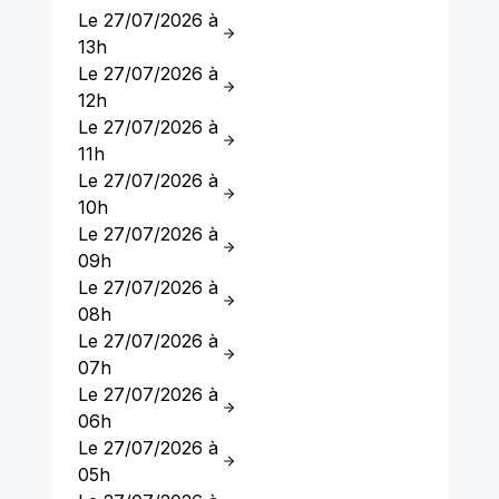
Le 27/07/2026 à
13h
Le 27/07/2026 à
12h
Le 27/07/2026 à
11h
Le 27/07/2026 à
10h
Le 27/07/2026 à
09h
Le 27/07/2026 à
08h
Le 27/07/2026 à
07h
Le 27/07/2026 à
06h
Le 27/07/2026 à
05h