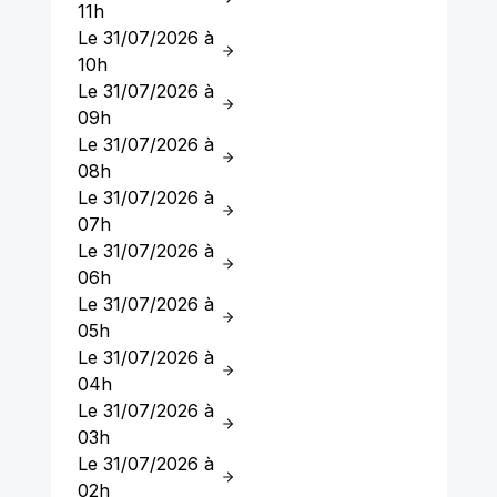
11h
Le 31/07/2026 à
10h
Le 31/07/2026 à
09h
Le 31/07/2026 à
08h
Le 31/07/2026 à
07h
Le 31/07/2026 à
06h
Le 31/07/2026 à
05h
Le 31/07/2026 à
04h
Le 31/07/2026 à
03h
Le 31/07/2026 à
02h