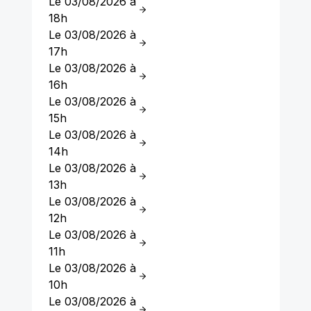
Le 03/08/2026 à
18h
Le 03/08/2026 à
17h
Le 03/08/2026 à
16h
Le 03/08/2026 à
15h
Le 03/08/2026 à
14h
Le 03/08/2026 à
13h
Le 03/08/2026 à
12h
Le 03/08/2026 à
11h
Le 03/08/2026 à
10h
Le 03/08/2026 à