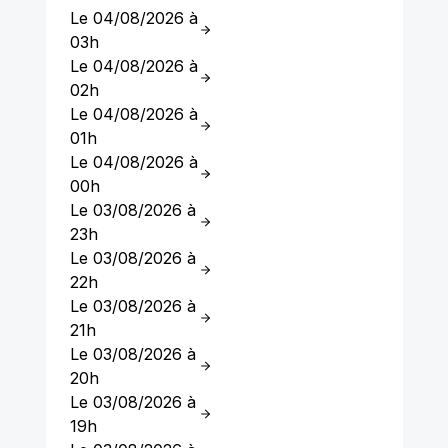
Le 04/08/2026 à
03h
Le 04/08/2026 à
02h
Le 04/08/2026 à
01h
Le 04/08/2026 à
00h
Le 03/08/2026 à
23h
Le 03/08/2026 à
22h
Le 03/08/2026 à
21h
Le 03/08/2026 à
20h
Le 03/08/2026 à
19h