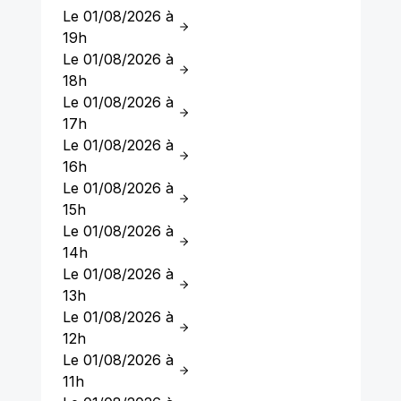
Le 01/08/2026 à
19h
Le 01/08/2026 à
18h
Le 01/08/2026 à
17h
Le 01/08/2026 à
16h
Le 01/08/2026 à
15h
Le 01/08/2026 à
14h
Le 01/08/2026 à
13h
Le 01/08/2026 à
12h
Le 01/08/2026 à
11h