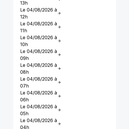
13h
Le 04/08/2026 à
12h
Le 04/08/2026 à
11h
Le 04/08/2026 à
10h
Le 04/08/2026 à
09h
Le 04/08/2026 à
08h
Le 04/08/2026 à
07h
Le 04/08/2026 à
06h
Le 04/08/2026 à
05h
Le 04/08/2026 à
04h