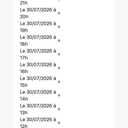
21h
Le 30/07/2026 à
20h
Le 30/07/2026 à
19h
Le 30/07/2026 à
18h
Le 30/07/2026 à
17h
Le 30/07/2026 à
16h
Le 30/07/2026 à
15h
Le 30/07/2026 à
14h
Le 30/07/2026 à
13h
Le 30/07/2026 à
12h