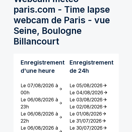
paris.com - Time lapse
webcam de Paris - vue
Seine, Boulogne
Billancourt
Enregistrement
Enregistrement
d'une heure
de 24h
Le 07/08/2026 à
Le 05/08/2026
00h
Le 04/08/2026
Le 06/08/2026 à
Le 03/08/2026
23h
Le 02/08/2026
Le 06/08/2026 à
Le 01/08/2026
22h
Le 31/07/2026
Le 06/08/2026 à
Le 30/07/2026