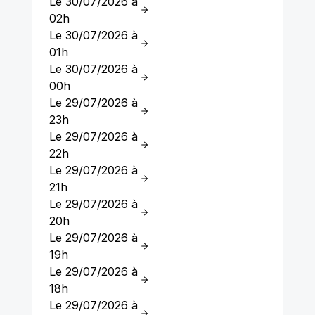
Le 30/07/2026 à
02h
Le 30/07/2026 à
01h
Le 30/07/2026 à
00h
Le 29/07/2026 à
23h
Le 29/07/2026 à
22h
Le 29/07/2026 à
21h
Le 29/07/2026 à
20h
Le 29/07/2026 à
19h
Le 29/07/2026 à
18h
Le 29/07/2026 à