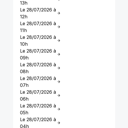
13h
Le 28/07/2026 à
12h
Le 28/07/2026 à
11h
Le 28/07/2026 à
10h
Le 28/07/2026 à
09h
Le 28/07/2026 à
08h
Le 28/07/2026 à
07h
Le 28/07/2026 à
06h
Le 28/07/2026 à
05h
Le 28/07/2026 à
04h