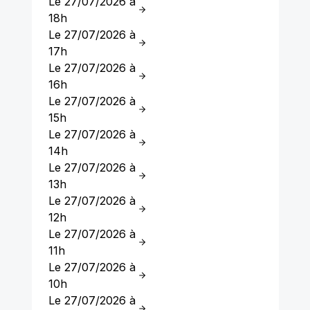
Le 27/07/2026 à
18h
Le 27/07/2026 à
17h
Le 27/07/2026 à
16h
Le 27/07/2026 à
15h
Le 27/07/2026 à
14h
Le 27/07/2026 à
13h
Le 27/07/2026 à
12h
Le 27/07/2026 à
11h
Le 27/07/2026 à
10h
Le 27/07/2026 à