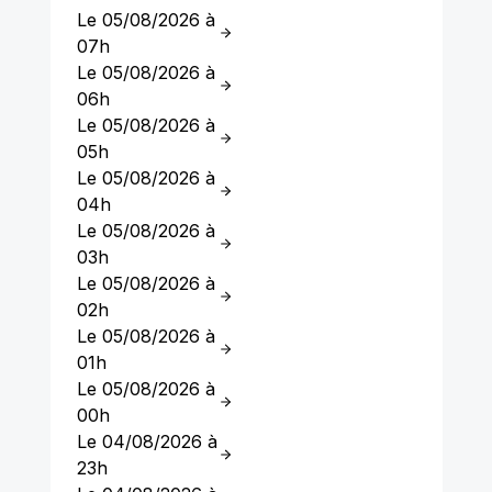
Le 05/08/2026 à
07h
Le 05/08/2026 à
06h
Le 05/08/2026 à
05h
Le 05/08/2026 à
04h
Le 05/08/2026 à
03h
Le 05/08/2026 à
02h
Le 05/08/2026 à
01h
Le 05/08/2026 à
00h
Le 04/08/2026 à
23h