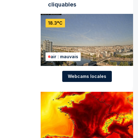
cliquables
18.3°C
air : mauvais
Webcams locales