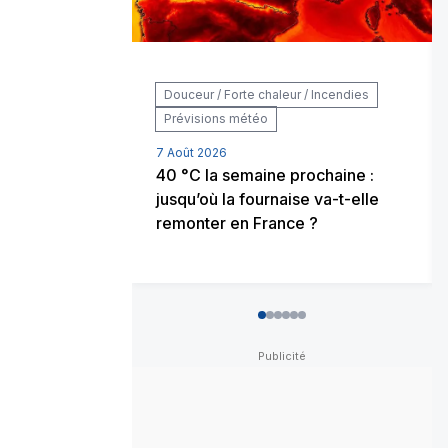
Douceur / Forte chaleur / Incendies
Prévisions météo
7 Août 2026
40 °C la semaine prochaine :
jusqu’où la fournaise va-t-elle
remonter en France ?
0
1
2
3
4
5