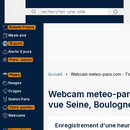
Rechercher
Menu secondaire
Bulletin France
Week-end
15 jours
Alerte 8 jours
Prévi. saison
Accueil
Webcam meteo-paris.com - Tim
Pluies
Nuages
Orages
Webcam meteo-pari
Station Paris
vue Seine, Boulogne
Votre quartier
Webcams
Enregistrement d'une heu