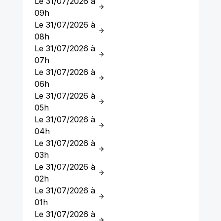
Le 31/07/2026 à
09h
Le 31/07/2026 à
08h
Le 31/07/2026 à
07h
Le 31/07/2026 à
06h
Le 31/07/2026 à
05h
Le 31/07/2026 à
04h
Le 31/07/2026 à
03h
Le 31/07/2026 à
02h
Le 31/07/2026 à
01h
Le 31/07/2026 à