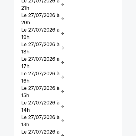
Le 27/07/2026 à
21h
Le 27/07/2026 à
20h
Le 27/07/2026 à
19h
Le 27/07/2026 à
18h
Le 27/07/2026 à
17h
Le 27/07/2026 à
16h
Le 27/07/2026 à
15h
Le 27/07/2026 à
14h
Le 27/07/2026 à
13h
Le 27/07/2026 à