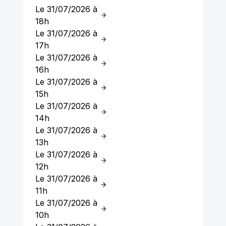
Le 31/07/2026 à
18h
Le 31/07/2026 à
17h
Le 31/07/2026 à
16h
Le 31/07/2026 à
15h
Le 31/07/2026 à
14h
Le 31/07/2026 à
13h
Le 31/07/2026 à
12h
Le 31/07/2026 à
11h
Le 31/07/2026 à
10h