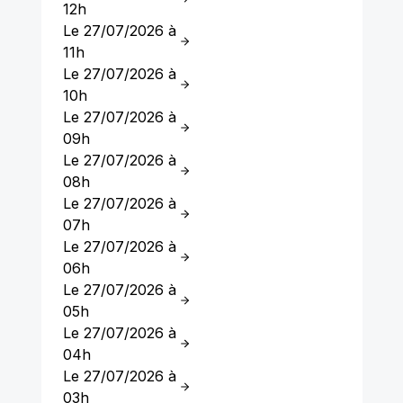
12h
Le 27/07/2026 à
11h
Le 27/07/2026 à
10h
Le 27/07/2026 à
09h
Le 27/07/2026 à
08h
Le 27/07/2026 à
07h
Le 27/07/2026 à
06h
Le 27/07/2026 à
05h
Le 27/07/2026 à
04h
Le 27/07/2026 à
03h