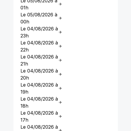
Le 05/08/2026 à
01h
Le 05/08/2026 à
00h
Le 04/08/2026 à
23h
Le 04/08/2026 à
22h
Le 04/08/2026 à
21h
Le 04/08/2026 à
20h
Le 04/08/2026 à
19h
Le 04/08/2026 à
18h
Le 04/08/2026 à
17h
Le 04/08/2026 à