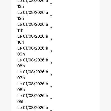
Le 01/08/2026 à
13h
Le 01/08/2026 à
12h
Le 01/08/2026 à
11h
Le 01/08/2026 à
10h
Le 01/08/2026 à
09h
Le 01/08/2026 à
08h
Le 01/08/2026 à
07h
Le 01/08/2026 à
06h
Le 01/08/2026 à
05h
Le 01/08/2026 à