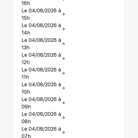
16h
Le 04/08/2026 à
15h
Le 04/08/2026 à
14h
Le 04/08/2026 à
13h
Le 04/08/2026 à
12h
Le 04/08/2026 à
11h
Le 04/08/2026 à
10h
Le 04/08/2026 à
09h
Le 04/08/2026 à
08h
Le 04/08/2026 à
07h