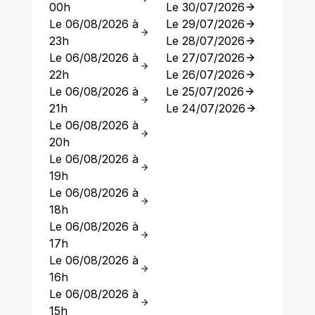
00h
Le 30/07/2026
Le 06/08/2026 à
Le 29/07/2026
23h
Le 28/07/2026
Le 06/08/2026 à
Le 27/07/2026
22h
Le 26/07/2026
Le 06/08/2026 à
Le 25/07/2026
21h
Le 24/07/2026
Le 06/08/2026 à
20h
Le 06/08/2026 à
19h
Le 06/08/2026 à
18h
Le 06/08/2026 à
17h
Le 06/08/2026 à
16h
Le 06/08/2026 à
15h