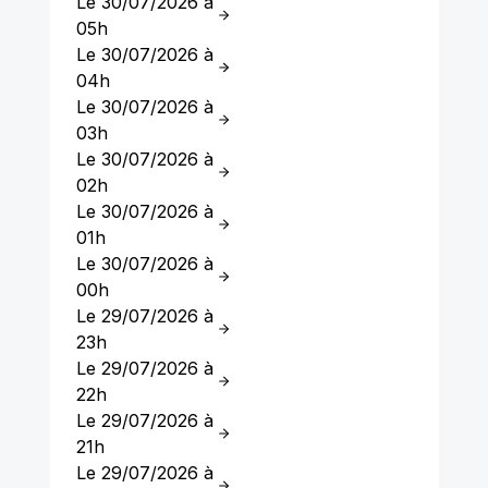
Le 30/07/2026 à
05h
Le 30/07/2026 à
04h
Le 30/07/2026 à
03h
Le 30/07/2026 à
02h
Le 30/07/2026 à
01h
Le 30/07/2026 à
00h
Le 29/07/2026 à
23h
Le 29/07/2026 à
22h
Le 29/07/2026 à
21h
Le 29/07/2026 à