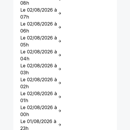
08h
Le 02/08/2026 à
07h
Le 02/08/2026 à
06h
Le 02/08/2026 à
05h
Le 02/08/2026 à
04h
Le 02/08/2026 à
03h
Le 02/08/2026 à
02h
Le 02/08/2026 à
01h
Le 02/08/2026 à
00h
Le 01/08/2026 à
23h