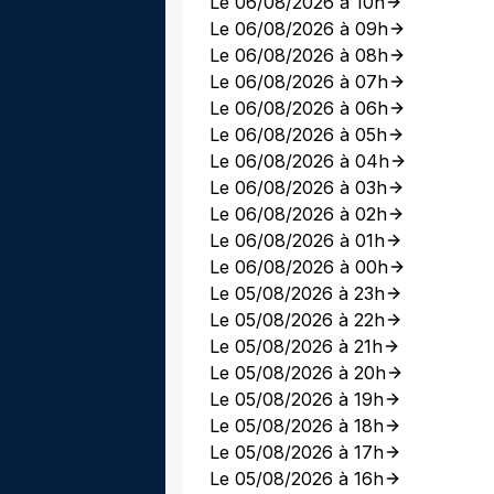
Le 06/08/2026 à 10h
Le 06/08/2026 à 09h
Le 06/08/2026 à 08h
Le 06/08/2026 à 07h
Le 06/08/2026 à 06h
Le 06/08/2026 à 05h
Le 06/08/2026 à 04h
Le 06/08/2026 à 03h
Le 06/08/2026 à 02h
Le 06/08/2026 à 01h
Le 06/08/2026 à 00h
Le 05/08/2026 à 23h
Le 05/08/2026 à 22h
Le 05/08/2026 à 21h
Le 05/08/2026 à 20h
Le 05/08/2026 à 19h
Le 05/08/2026 à 18h
Le 05/08/2026 à 17h
Le 05/08/2026 à 16h