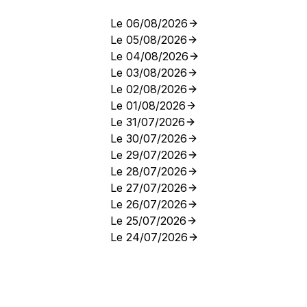
Le 06/08/2026
Le 05/08/2026
Le 04/08/2026
Le 03/08/2026
Le 02/08/2026
Le 01/08/2026
Le 31/07/2026
Le 30/07/2026
Le 29/07/2026
Le 28/07/2026
Le 27/07/2026
Le 26/07/2026
Le 25/07/2026
Le 24/07/2026