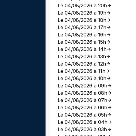
Le 04/08/2026 à 20h
Le 04/08/2026 à 19h
Le 04/08/2026 à 18h
Le 04/08/2026 à 17h
Le 04/08/2026 à 16h
Le 04/08/2026 à 15h
Le 04/08/2026 à 14h
Le 04/08/2026 à 13h
Le 04/08/2026 à 12h
Le 04/08/2026 à 11h
Le 04/08/2026 à 10h
Le 04/08/2026 à 09h
Le 04/08/2026 à 08h
Le 04/08/2026 à 07h
Le 04/08/2026 à 06h
Le 04/08/2026 à 05h
Le 04/08/2026 à 04h
Le 04/08/2026 à 03h