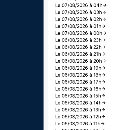
Le 07/08/2026 à 04h
Le 07/08/2026 à 03h
Le 07/08/2026 à 02h
Le 07/08/2026 à 01h
Le 07/08/2026 à 00h
Le 06/08/2026 à 23h
Le 06/08/2026 à 22h
Le 06/08/2026 à 21h
Le 06/08/2026 à 20h
Le 06/08/2026 à 19h
Le 06/08/2026 à 18h
Le 06/08/2026 à 17h
Le 06/08/2026 à 16h
Le 06/08/2026 à 15h
Le 06/08/2026 à 14h
Le 06/08/2026 à 13h
Le 06/08/2026 à 12h
Le 06/08/2026 à 11h