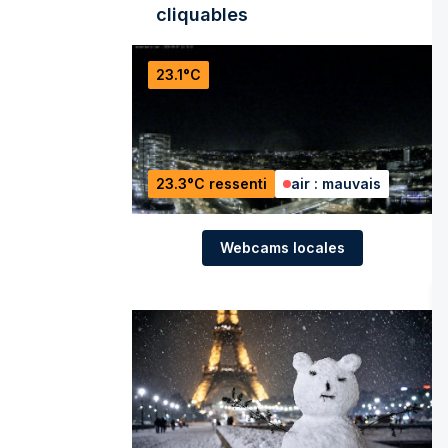
cliquables
23.1°C
23.3°C ressenti
air : mauvais
Webcams locales