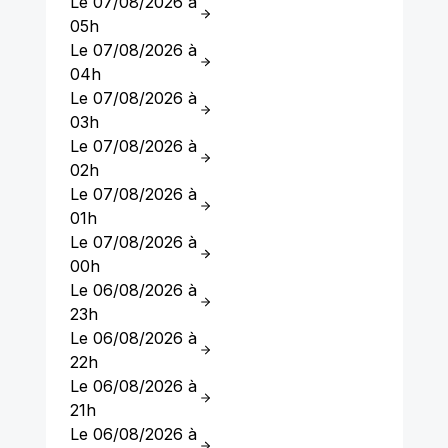
Le 07/08/2026 à
05h
Le 07/08/2026 à
04h
Le 07/08/2026 à
03h
Le 07/08/2026 à
02h
Le 07/08/2026 à
01h
Le 07/08/2026 à
00h
Le 06/08/2026 à
23h
Le 06/08/2026 à
22h
Le 06/08/2026 à
21h
Le 06/08/2026 à