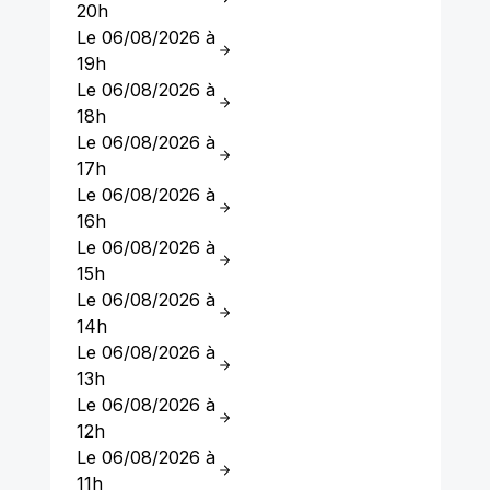
20h
Le 06/08/2026 à
19h
Le 06/08/2026 à
18h
Le 06/08/2026 à
17h
Le 06/08/2026 à
16h
Le 06/08/2026 à
15h
Le 06/08/2026 à
14h
Le 06/08/2026 à
13h
Le 06/08/2026 à
12h
Le 06/08/2026 à
11h