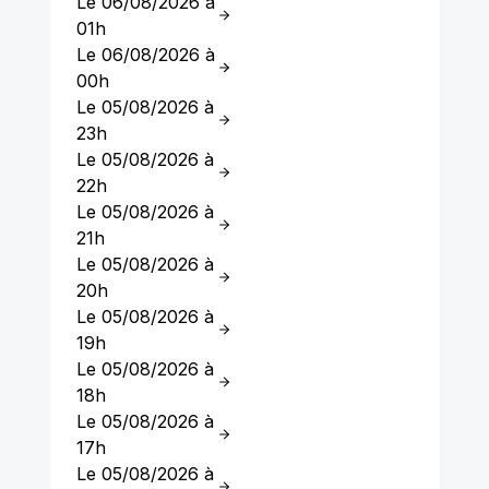
Le 06/08/2026 à
01h
Le 06/08/2026 à
00h
Le 05/08/2026 à
23h
Le 05/08/2026 à
22h
Le 05/08/2026 à
21h
Le 05/08/2026 à
20h
Le 05/08/2026 à
19h
Le 05/08/2026 à
18h
Le 05/08/2026 à
17h
Le 05/08/2026 à