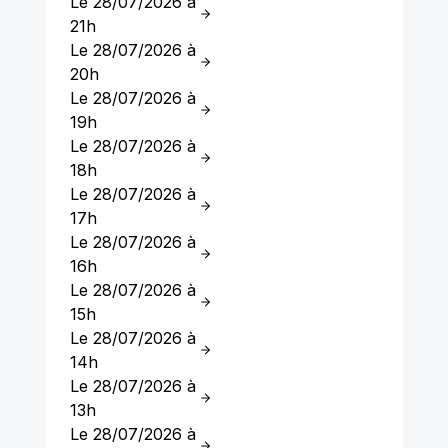
Le 28/07/2026 à
21h
Le 28/07/2026 à
20h
Le 28/07/2026 à
19h
Le 28/07/2026 à
18h
Le 28/07/2026 à
17h
Le 28/07/2026 à
16h
Le 28/07/2026 à
15h
Le 28/07/2026 à
14h
Le 28/07/2026 à
13h
Le 28/07/2026 à