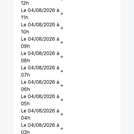
12h
Le 04/08/2026 à
11h
Le 04/08/2026 à
10h
Le 04/08/2026 à
09h
Le 04/08/2026 à
08h
Le 04/08/2026 à
07h
Le 04/08/2026 à
06h
Le 04/08/2026 à
05h
Le 04/08/2026 à
04h
Le 04/08/2026 à
03h