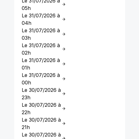
Le 31/07/2026 à
05h
Le 31/07/2026 à
04h
Le 31/07/2026 à
03h
Le 31/07/2026 à
02h
Le 31/07/2026 à
01h
Le 31/07/2026 à
00h
Le 30/07/2026 à
23h
Le 30/07/2026 à
22h
Le 30/07/2026 à
21h
Le 30/07/2026 à