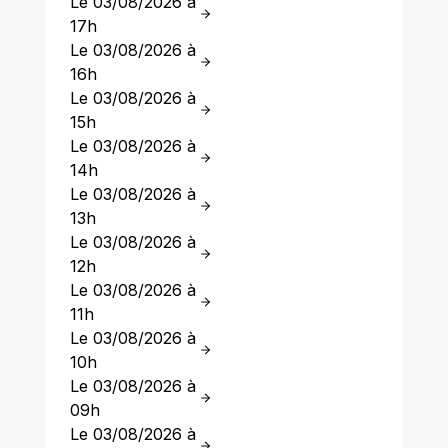
Le 03/08/2026 à
17h
Le 03/08/2026 à
16h
Le 03/08/2026 à
15h
Le 03/08/2026 à
14h
Le 03/08/2026 à
13h
Le 03/08/2026 à
12h
Le 03/08/2026 à
11h
Le 03/08/2026 à
10h
Le 03/08/2026 à
09h
Le 03/08/2026 à