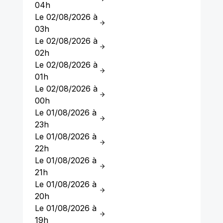
04h
Le 02/08/2026 à
03h
Le 02/08/2026 à
02h
Le 02/08/2026 à
01h
Le 02/08/2026 à
00h
Le 01/08/2026 à
23h
Le 01/08/2026 à
22h
Le 01/08/2026 à
21h
Le 01/08/2026 à
20h
Le 01/08/2026 à
19h