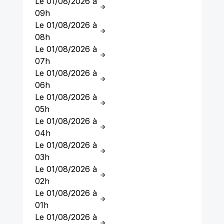
Le 01/08/2026 à
09h
Le 01/08/2026 à
08h
Le 01/08/2026 à
07h
Le 01/08/2026 à
06h
Le 01/08/2026 à
05h
Le 01/08/2026 à
04h
Le 01/08/2026 à
03h
Le 01/08/2026 à
02h
Le 01/08/2026 à
01h
Le 01/08/2026 à