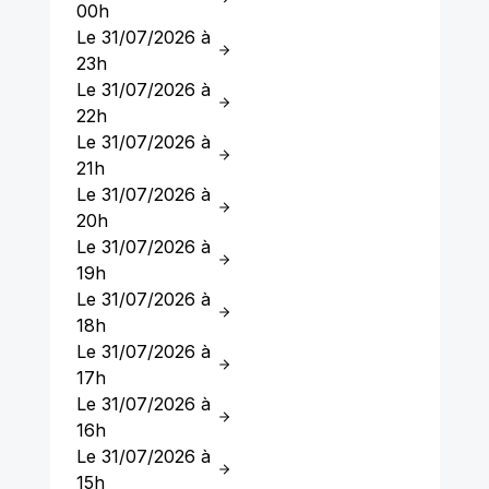
00h
Le 31/07/2026 à
23h
Le 31/07/2026 à
22h
Le 31/07/2026 à
21h
Le 31/07/2026 à
20h
Le 31/07/2026 à
19h
Le 31/07/2026 à
18h
Le 31/07/2026 à
17h
Le 31/07/2026 à
16h
Le 31/07/2026 à
15h