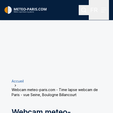
FR
Rechercher
Menu
Menu des
Accueil
Webcam meteo-paris.com - Time lapse webcam de
Paris - vue Seine, Boulogne Billancourt
Webcam meteo-