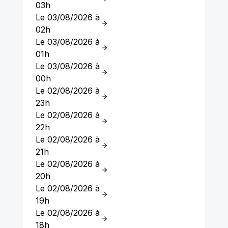
03h
Le 03/08/2026 à
02h
Le 03/08/2026 à
01h
Le 03/08/2026 à
00h
Le 02/08/2026 à
23h
Le 02/08/2026 à
22h
Le 02/08/2026 à
21h
Le 02/08/2026 à
20h
Le 02/08/2026 à
19h
Le 02/08/2026 à
18h