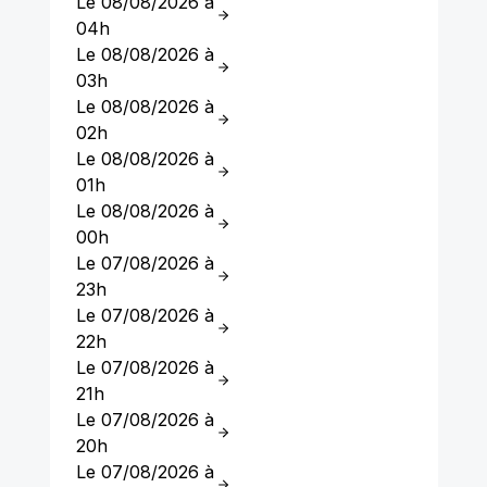
Le 08/08/2026 à
04h
Le 08/08/2026 à
03h
Le 08/08/2026 à
02h
Le 08/08/2026 à
01h
Le 08/08/2026 à
00h
Le 07/08/2026 à
23h
Le 07/08/2026 à
22h
Le 07/08/2026 à
21h
Le 07/08/2026 à
20h
Le 07/08/2026 à