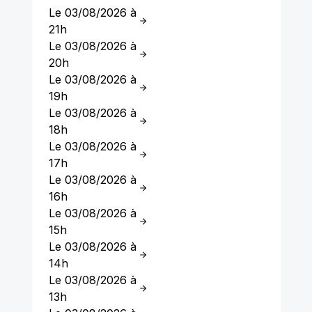
Le 03/08/2026 à
21h
Le 03/08/2026 à
20h
Le 03/08/2026 à
19h
Le 03/08/2026 à
18h
Le 03/08/2026 à
17h
Le 03/08/2026 à
16h
Le 03/08/2026 à
15h
Le 03/08/2026 à
14h
Le 03/08/2026 à
13h