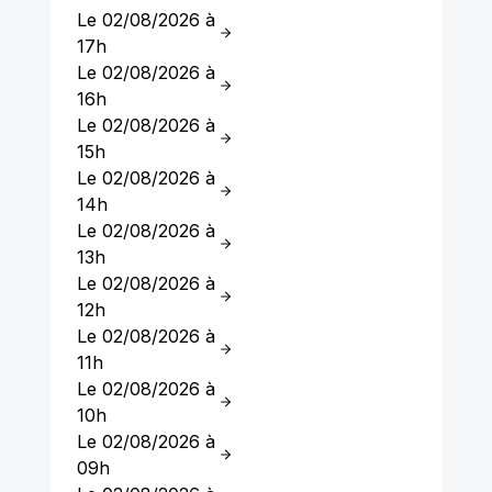
Le 02/08/2026 à
17h
Le 02/08/2026 à
16h
Le 02/08/2026 à
15h
Le 02/08/2026 à
14h
Le 02/08/2026 à
13h
Le 02/08/2026 à
12h
Le 02/08/2026 à
11h
Le 02/08/2026 à
10h
Le 02/08/2026 à
09h