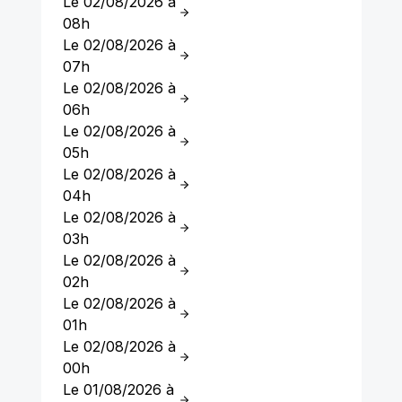
Le 02/08/2026 à
08h
Le 02/08/2026 à
07h
Le 02/08/2026 à
06h
Le 02/08/2026 à
05h
Le 02/08/2026 à
04h
Le 02/08/2026 à
03h
Le 02/08/2026 à
02h
Le 02/08/2026 à
01h
Le 02/08/2026 à
00h
Le 01/08/2026 à