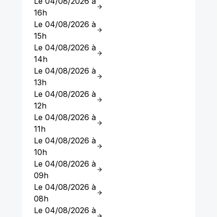
Le 04/08/2026 à
16h
Le 04/08/2026 à
15h
Le 04/08/2026 à
14h
Le 04/08/2026 à
13h
Le 04/08/2026 à
12h
Le 04/08/2026 à
11h
Le 04/08/2026 à
10h
Le 04/08/2026 à
09h
Le 04/08/2026 à
08h
Le 04/08/2026 à