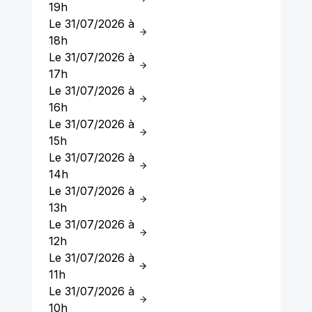
19h
Le 31/07/2026 à
18h
Le 31/07/2026 à
17h
Le 31/07/2026 à
16h
Le 31/07/2026 à
15h
Le 31/07/2026 à
14h
Le 31/07/2026 à
13h
Le 31/07/2026 à
12h
Le 31/07/2026 à
11h
Le 31/07/2026 à
10h