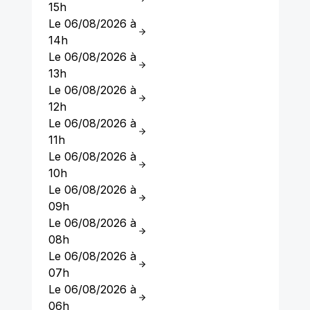
15h
Le 06/08/2026 à
14h
Le 06/08/2026 à
13h
Le 06/08/2026 à
12h
Le 06/08/2026 à
11h
Le 06/08/2026 à
10h
Le 06/08/2026 à
09h
Le 06/08/2026 à
08h
Le 06/08/2026 à
07h
Le 06/08/2026 à
06h