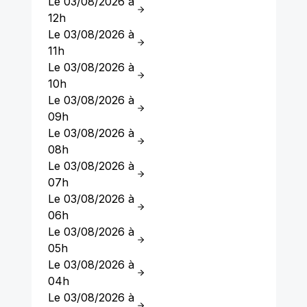
Le 03/08/2026 à
12h
Le 03/08/2026 à
11h
Le 03/08/2026 à
10h
Le 03/08/2026 à
09h
Le 03/08/2026 à
08h
Le 03/08/2026 à
07h
Le 03/08/2026 à
06h
Le 03/08/2026 à
05h
Le 03/08/2026 à
04h
Le 03/08/2026 à