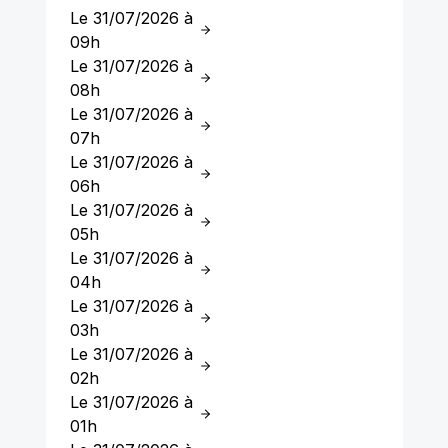
Le 31/07/2026 à
09h
Le 31/07/2026 à
08h
Le 31/07/2026 à
07h
Le 31/07/2026 à
06h
Le 31/07/2026 à
05h
Le 31/07/2026 à
04h
Le 31/07/2026 à
03h
Le 31/07/2026 à
02h
Le 31/07/2026 à
01h