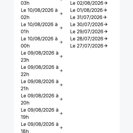
03h
Le 02/08/2026
Le 10/08/2026 à
Le 01/08/2026
02h
Le 31/07/2026
Le 10/08/2026 à
Le 30/07/2026
01h
Le 29/07/2026
Le 10/08/2026 à
Le 28/07/2026
00h
Le 27/07/2026
Le 09/08/2026 à
23h
Le 09/08/2026 à
22h
Le 09/08/2026 à
21h
Le 09/08/2026 à
20h
Le 09/08/2026 à
19h
Le 09/08/2026 à
18h