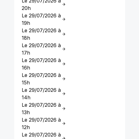
Le 29/07/2026 à
20h
Le 29/07/2026 à
19h
Le 29/07/2026 à
18h
Le 29/07/2026 à
17h
Le 29/07/2026 à
16h
Le 29/07/2026 à
15h
Le 29/07/2026 à
14h
Le 29/07/2026 à
13h
Le 29/07/2026 à
12h
Le 29/07/2026 à