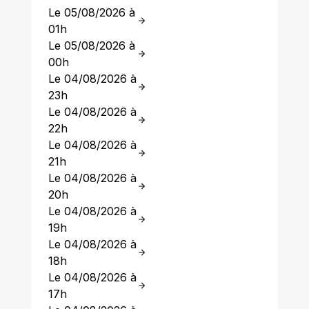
Le 05/08/2026 à
01h
Le 05/08/2026 à
00h
Le 04/08/2026 à
23h
Le 04/08/2026 à
22h
Le 04/08/2026 à
21h
Le 04/08/2026 à
20h
Le 04/08/2026 à
19h
Le 04/08/2026 à
18h
Le 04/08/2026 à
17h