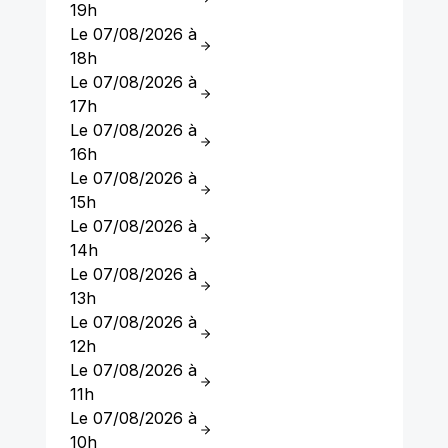
19h
Le 07/08/2026 à
18h
Le 07/08/2026 à
17h
Le 07/08/2026 à
16h
Le 07/08/2026 à
15h
Le 07/08/2026 à
14h
Le 07/08/2026 à
13h
Le 07/08/2026 à
12h
Le 07/08/2026 à
11h
Le 07/08/2026 à
10h