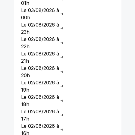
01h
Le 03/08/2026 à
00h
Le 02/08/2026 à
23h
Le 02/08/2026 à
22h
Le 02/08/2026 à
21h
Le 02/08/2026 à
20h
Le 02/08/2026 à
19h
Le 02/08/2026 à
18h
Le 02/08/2026 à
17h
Le 02/08/2026 à
16h