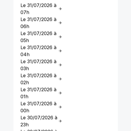
Le 31/07/2026 à
07h
Le 31/07/2026 à
06h
Le 31/07/2026 à
05h
Le 31/07/2026 à
04h
Le 31/07/2026 à
03h
Le 31/07/2026 à
02h
Le 31/07/2026 à
01h
Le 31/07/2026 à
00h
Le 30/07/2026 à
23h