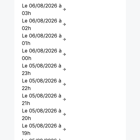
Le 06/08/2026 à
03h
Le 06/08/2026 à
02h
Le 06/08/2026 à
01h
Le 06/08/2026 à
00h
Le 05/08/2026 à
23h
Le 05/08/2026 à
22h
Le 05/08/2026 à
21h
Le 05/08/2026 à
20h
Le 05/08/2026 à
19h