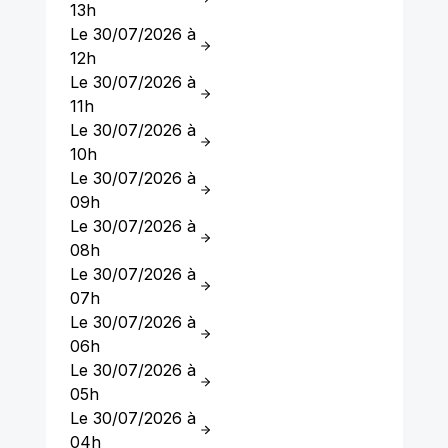
13h
Le 30/07/2026 à
12h
Le 30/07/2026 à
11h
Le 30/07/2026 à
10h
Le 30/07/2026 à
09h
Le 30/07/2026 à
08h
Le 30/07/2026 à
07h
Le 30/07/2026 à
06h
Le 30/07/2026 à
05h
Le 30/07/2026 à
04h