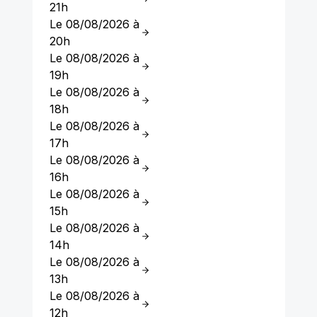
21h
Le 08/08/2026 à
20h
Le 08/08/2026 à
19h
Le 08/08/2026 à
18h
Le 08/08/2026 à
17h
Le 08/08/2026 à
16h
Le 08/08/2026 à
15h
Le 08/08/2026 à
14h
Le 08/08/2026 à
13h
Le 08/08/2026 à
12h