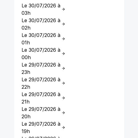
Le 30/07/2026 à
03h
Le 30/07/2026 à
02h
Le 30/07/2026 à
01h
Le 30/07/2026 à
00h
Le 29/07/2026 à
23h
Le 29/07/2026 à
22h
Le 29/07/2026 à
21h
Le 29/07/2026 à
20h
Le 29/07/2026 à
19h