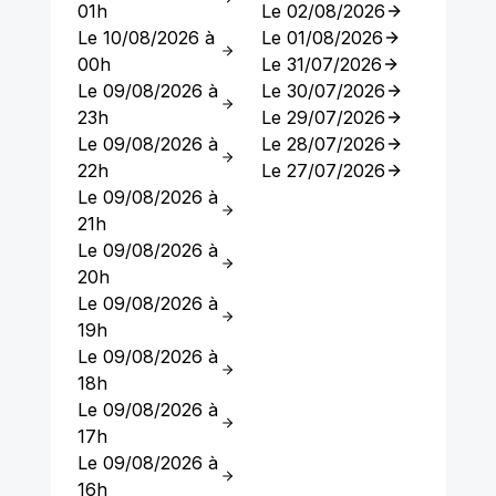
01h
Le 02/08/2026
Le 10/08/2026 à
Le 01/08/2026
00h
Le 31/07/2026
Le 09/08/2026 à
Le 30/07/2026
23h
Le 29/07/2026
Le 09/08/2026 à
Le 28/07/2026
22h
Le 27/07/2026
Le 09/08/2026 à
21h
Le 09/08/2026 à
20h
Le 09/08/2026 à
19h
Le 09/08/2026 à
18h
Le 09/08/2026 à
17h
Le 09/08/2026 à
16h