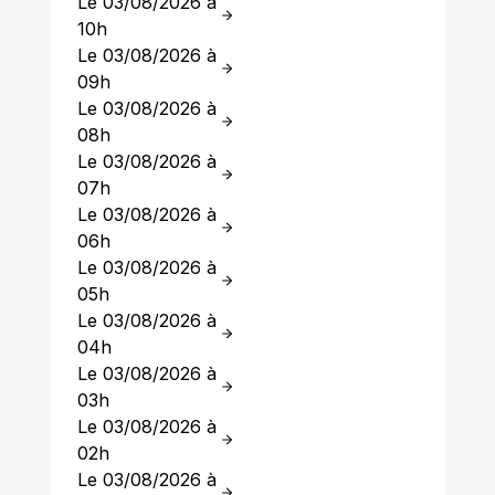
Le 03/08/2026 à
10h
Le 03/08/2026 à
09h
Le 03/08/2026 à
08h
Le 03/08/2026 à
07h
Le 03/08/2026 à
06h
Le 03/08/2026 à
05h
Le 03/08/2026 à
04h
Le 03/08/2026 à
03h
Le 03/08/2026 à
02h
Le 03/08/2026 à