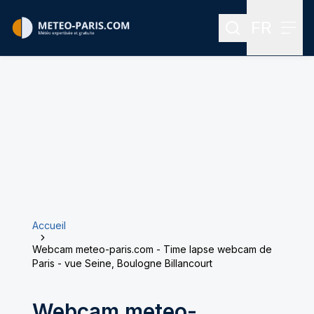
FR
Rechercher
Menu
Menu des
Accueil
Webcam meteo-paris.com - Time lapse webcam de
Paris - vue Seine, Boulogne Billancourt
Webcam meteo-