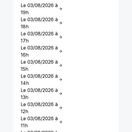
Le 03/08/2026 à
19h
Le 03/08/2026 à
18h
Le 03/08/2026 à
17h
Le 03/08/2026 à
16h
Le 03/08/2026 à
15h
Le 03/08/2026 à
14h
Le 03/08/2026 à
13h
Le 03/08/2026 à
12h
Le 03/08/2026 à
11h