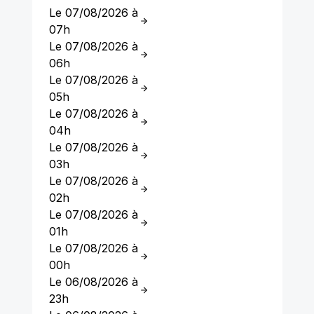
Le 07/08/2026 à
07h
Le 07/08/2026 à
06h
Le 07/08/2026 à
05h
Le 07/08/2026 à
04h
Le 07/08/2026 à
03h
Le 07/08/2026 à
02h
Le 07/08/2026 à
01h
Le 07/08/2026 à
00h
Le 06/08/2026 à
23h