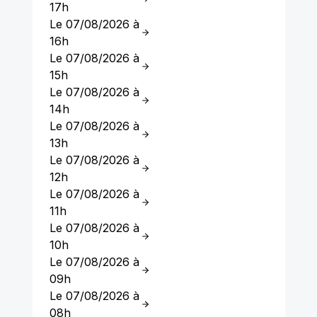
17h
Le 07/08/2026 à
16h
Le 07/08/2026 à
15h
Le 07/08/2026 à
14h
Le 07/08/2026 à
13h
Le 07/08/2026 à
12h
Le 07/08/2026 à
11h
Le 07/08/2026 à
10h
Le 07/08/2026 à
09h
Le 07/08/2026 à
08h