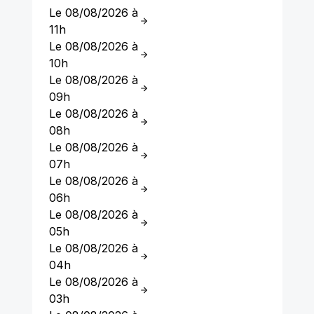
Le 08/08/2026 à
11h
Le 08/08/2026 à
10h
Le 08/08/2026 à
09h
Le 08/08/2026 à
08h
Le 08/08/2026 à
07h
Le 08/08/2026 à
06h
Le 08/08/2026 à
05h
Le 08/08/2026 à
04h
Le 08/08/2026 à
03h