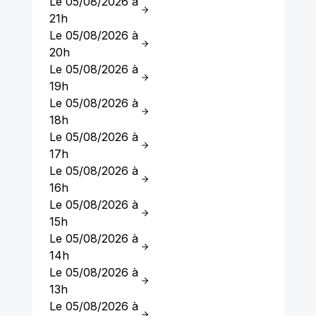
Le 05/08/2026 à
21h
Le 05/08/2026 à
20h
Le 05/08/2026 à
19h
Le 05/08/2026 à
18h
Le 05/08/2026 à
17h
Le 05/08/2026 à
16h
Le 05/08/2026 à
15h
Le 05/08/2026 à
14h
Le 05/08/2026 à
13h
Le 05/08/2026 à