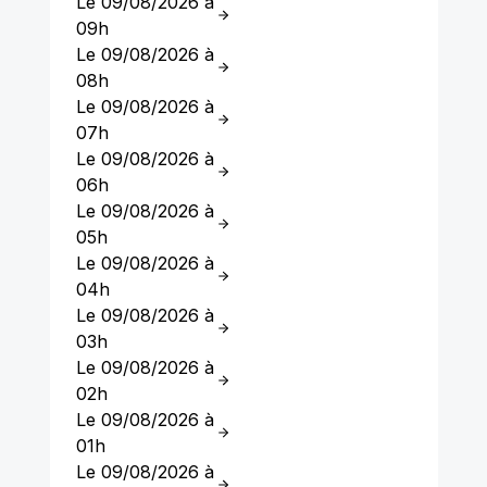
Le 09/08/2026 à
09h
Le 09/08/2026 à
08h
Le 09/08/2026 à
07h
Le 09/08/2026 à
06h
Le 09/08/2026 à
05h
Le 09/08/2026 à
04h
Le 09/08/2026 à
03h
Le 09/08/2026 à
02h
Le 09/08/2026 à
01h
Le 09/08/2026 à