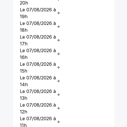
20h
Le 07/08/2026 à
19h
Le 07/08/2026 à
18h
Le 07/08/2026 à
17h
Le 07/08/2026 à
16h
Le 07/08/2026 à
15h
Le 07/08/2026 à
14h
Le 07/08/2026 à
13h
Le 07/08/2026 à
12h
Le 07/08/2026 à
11h