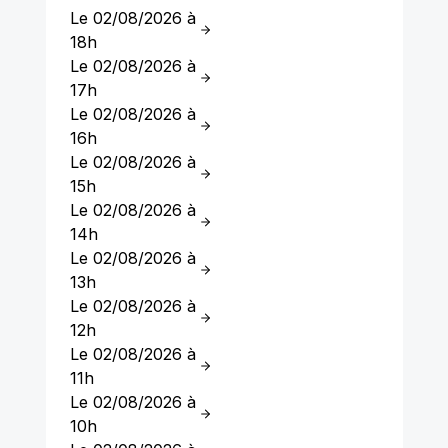
Le 02/08/2026 à
18h
Le 02/08/2026 à
17h
Le 02/08/2026 à
16h
Le 02/08/2026 à
15h
Le 02/08/2026 à
14h
Le 02/08/2026 à
13h
Le 02/08/2026 à
12h
Le 02/08/2026 à
11h
Le 02/08/2026 à
10h