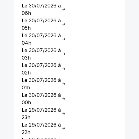
Le 30/07/2026 à
06h
Le 30/07/2026 à
05h
Le 30/07/2026 à
04h
Le 30/07/2026 à
03h
Le 30/07/2026 à
02h
Le 30/07/2026 à
01h
Le 30/07/2026 à
00h
Le 29/07/2026 à
23h
Le 29/07/2026 à
22h