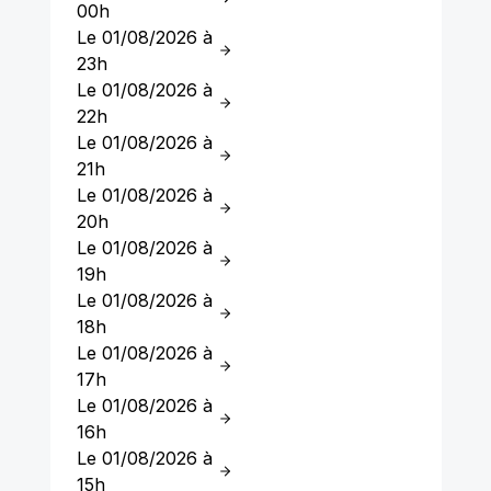
00h
Le 01/08/2026 à
23h
Le 01/08/2026 à
22h
Le 01/08/2026 à
21h
Le 01/08/2026 à
20h
Le 01/08/2026 à
19h
Le 01/08/2026 à
18h
Le 01/08/2026 à
17h
Le 01/08/2026 à
16h
Le 01/08/2026 à
15h