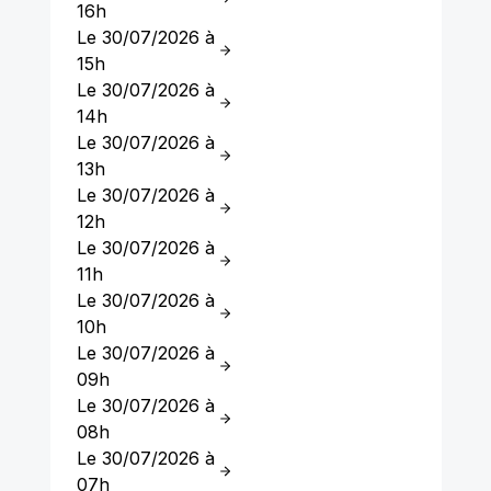
16h
Le 30/07/2026 à
15h
Le 30/07/2026 à
14h
Le 30/07/2026 à
13h
Le 30/07/2026 à
12h
Le 30/07/2026 à
11h
Le 30/07/2026 à
10h
Le 30/07/2026 à
09h
Le 30/07/2026 à
08h
Le 30/07/2026 à
07h