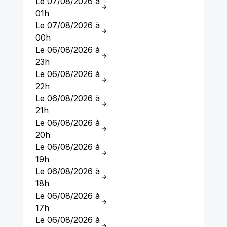
Le 07/08/2026 à
01h
Le 07/08/2026 à
00h
Le 06/08/2026 à
23h
Le 06/08/2026 à
22h
Le 06/08/2026 à
21h
Le 06/08/2026 à
20h
Le 06/08/2026 à
19h
Le 06/08/2026 à
18h
Le 06/08/2026 à
17h
Le 06/08/2026 à