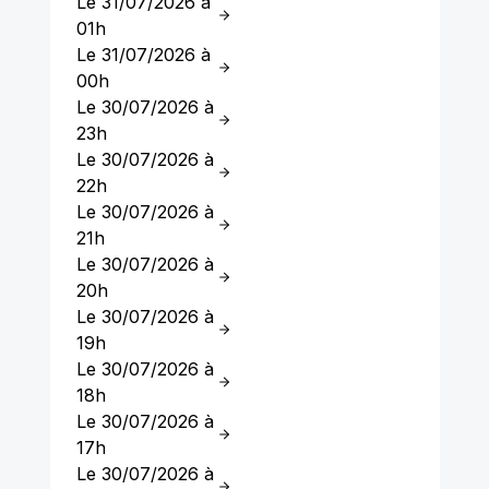
Le 31/07/2026 à
01h
Le 31/07/2026 à
00h
Le 30/07/2026 à
23h
Le 30/07/2026 à
22h
Le 30/07/2026 à
21h
Le 30/07/2026 à
20h
Le 30/07/2026 à
19h
Le 30/07/2026 à
18h
Le 30/07/2026 à
17h
Le 30/07/2026 à