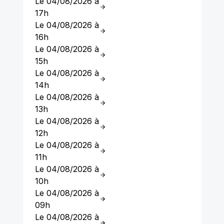
Le 04/08/2026 à
17h
Le 04/08/2026 à
16h
Le 04/08/2026 à
15h
Le 04/08/2026 à
14h
Le 04/08/2026 à
13h
Le 04/08/2026 à
12h
Le 04/08/2026 à
11h
Le 04/08/2026 à
10h
Le 04/08/2026 à
09h
Le 04/08/2026 à