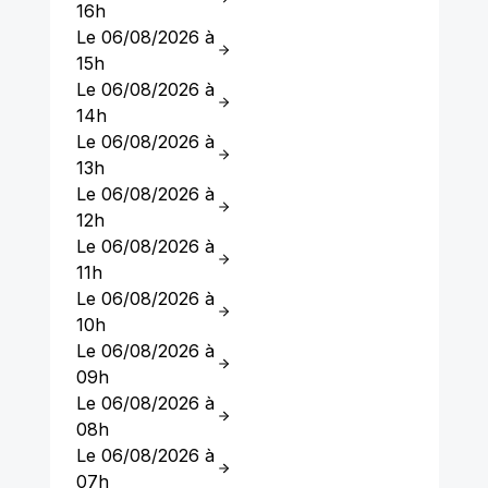
16h
Le 06/08/2026 à
15h
Le 06/08/2026 à
14h
Le 06/08/2026 à
13h
Le 06/08/2026 à
12h
Le 06/08/2026 à
11h
Le 06/08/2026 à
10h
Le 06/08/2026 à
09h
Le 06/08/2026 à
08h
Le 06/08/2026 à
07h