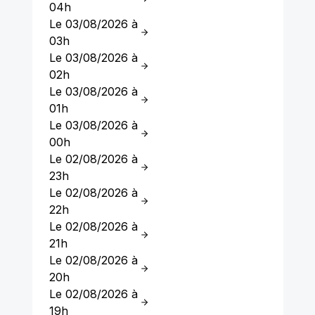
04h
Le 03/08/2026 à
03h
Le 03/08/2026 à
02h
Le 03/08/2026 à
01h
Le 03/08/2026 à
00h
Le 02/08/2026 à
23h
Le 02/08/2026 à
22h
Le 02/08/2026 à
21h
Le 02/08/2026 à
20h
Le 02/08/2026 à
19h