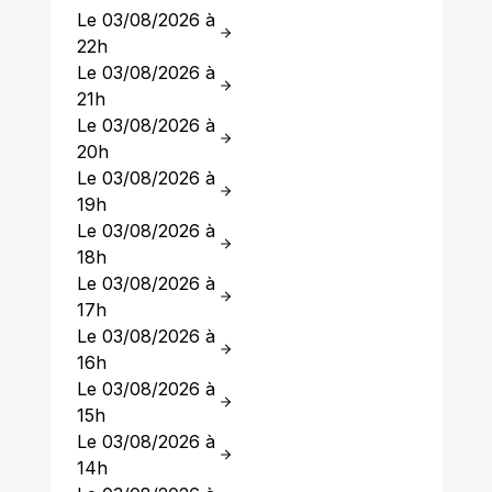
Le 03/08/2026 à
22h
Le 03/08/2026 à
21h
Le 03/08/2026 à
20h
Le 03/08/2026 à
19h
Le 03/08/2026 à
18h
Le 03/08/2026 à
17h
Le 03/08/2026 à
16h
Le 03/08/2026 à
15h
Le 03/08/2026 à
14h