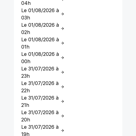
04h
Le 01/08/2026 à
03h
Le 01/08/2026 à
02h
Le 01/08/2026 à
01h
Le 01/08/2026 à
00h
Le 31/07/2026 à
23h
Le 31/07/2026 à
22h
Le 31/07/2026 à
21h
Le 31/07/2026 à
20h
Le 31/07/2026 à
19h