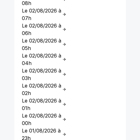
08h
Le 02/08/2026 à
07h
Le 02/08/2026 à
06h
Le 02/08/2026 à
05h
Le 02/08/2026 à
04h
Le 02/08/2026 à
03h
Le 02/08/2026 à
02h
Le 02/08/2026 à
01h
Le 02/08/2026 à
00h
Le 01/08/2026 à
23h