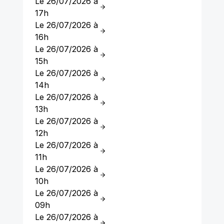
Le 26/07/2026 à
17h
Le 26/07/2026 à
16h
Le 26/07/2026 à
15h
Le 26/07/2026 à
14h
Le 26/07/2026 à
13h
Le 26/07/2026 à
12h
Le 26/07/2026 à
11h
Le 26/07/2026 à
10h
Le 26/07/2026 à
09h
Le 26/07/2026 à