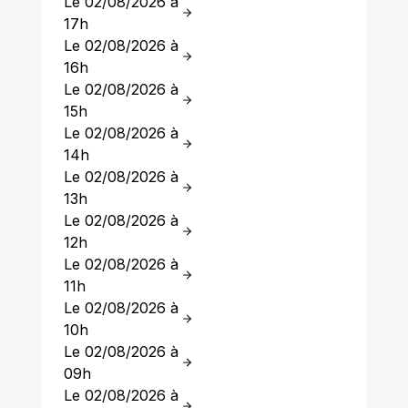
Le 02/08/2026 à
17h
Le 02/08/2026 à
16h
Le 02/08/2026 à
15h
Le 02/08/2026 à
14h
Le 02/08/2026 à
13h
Le 02/08/2026 à
12h
Le 02/08/2026 à
11h
Le 02/08/2026 à
10h
Le 02/08/2026 à
09h
Le 02/08/2026 à