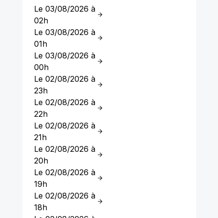
Le 03/08/2026 à
02h
Le 03/08/2026 à
01h
Le 03/08/2026 à
00h
Le 02/08/2026 à
23h
Le 02/08/2026 à
22h
Le 02/08/2026 à
21h
Le 02/08/2026 à
20h
Le 02/08/2026 à
19h
Le 02/08/2026 à
18h