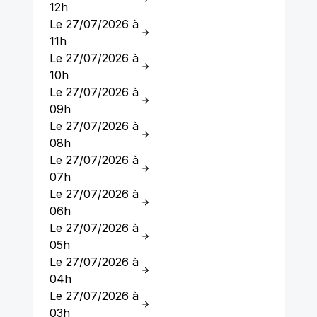
12h
Le 27/07/2026 à
11h
Le 27/07/2026 à
10h
Le 27/07/2026 à
09h
Le 27/07/2026 à
08h
Le 27/07/2026 à
07h
Le 27/07/2026 à
06h
Le 27/07/2026 à
05h
Le 27/07/2026 à
04h
Le 27/07/2026 à
03h