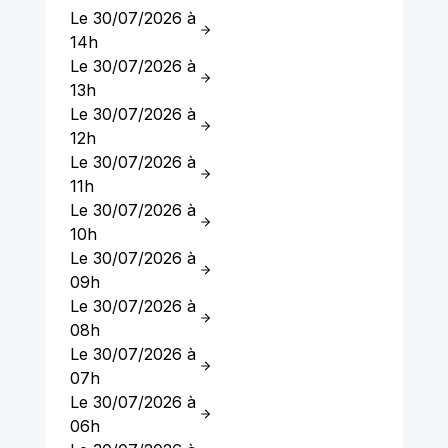
Le 30/07/2026 à
14h
Le 30/07/2026 à
13h
Le 30/07/2026 à
12h
Le 30/07/2026 à
11h
Le 30/07/2026 à
10h
Le 30/07/2026 à
09h
Le 30/07/2026 à
08h
Le 30/07/2026 à
07h
Le 30/07/2026 à
06h