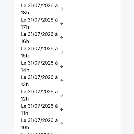
Le 31/07/2026 à
18h
Le 31/07/2026 à
17h
Le 31/07/2026 à
16h
Le 31/07/2026 à
15h
Le 31/07/2026 à
14h
Le 31/07/2026 à
13h
Le 31/07/2026 à
12h
Le 31/07/2026 à
11h
Le 31/07/2026 à
10h