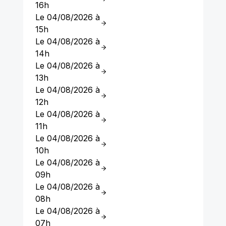
16h
Le 04/08/2026 à
15h
Le 04/08/2026 à
14h
Le 04/08/2026 à
13h
Le 04/08/2026 à
12h
Le 04/08/2026 à
11h
Le 04/08/2026 à
10h
Le 04/08/2026 à
09h
Le 04/08/2026 à
08h
Le 04/08/2026 à
07h