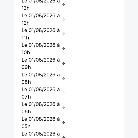
Le 01/08/2026 à
13h
Le 01/08/2026 à
12h
Le 01/08/2026 à
11h
Le 01/08/2026 à
10h
Le 01/08/2026 à
09h
Le 01/08/2026 à
08h
Le 01/08/2026 à
07h
Le 01/08/2026 à
06h
Le 01/08/2026 à
05h
Le 01/08/2026 à