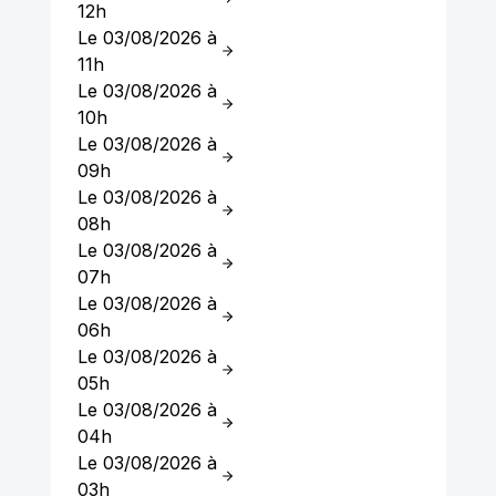
12h
Le 03/08/2026 à
11h
Le 03/08/2026 à
10h
Le 03/08/2026 à
09h
Le 03/08/2026 à
08h
Le 03/08/2026 à
07h
Le 03/08/2026 à
06h
Le 03/08/2026 à
05h
Le 03/08/2026 à
04h
Le 03/08/2026 à
03h