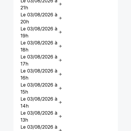
Le 03/08/2026 à
21h
Le 03/08/2026 à
20h
Le 03/08/2026 à
19h
Le 03/08/2026 à
18h
Le 03/08/2026 à
17h
Le 03/08/2026 à
16h
Le 03/08/2026 à
15h
Le 03/08/2026 à
14h
Le 03/08/2026 à
13h
Le 03/08/2026 à