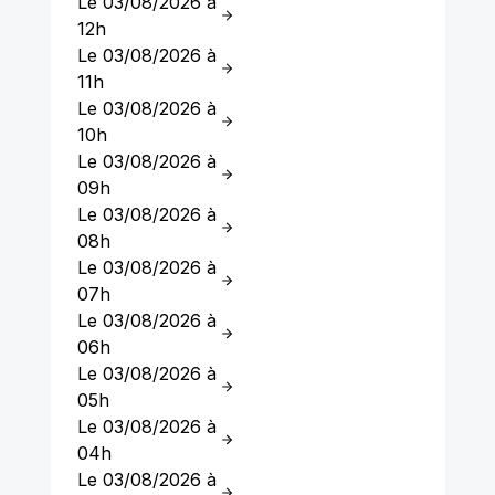
Le 03/08/2026 à
12h
Le 03/08/2026 à
11h
Le 03/08/2026 à
10h
Le 03/08/2026 à
09h
Le 03/08/2026 à
08h
Le 03/08/2026 à
07h
Le 03/08/2026 à
06h
Le 03/08/2026 à
05h
Le 03/08/2026 à
04h
Le 03/08/2026 à