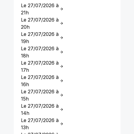
Le 27/07/2026 à
21h
Le 27/07/2026 à
20h
Le 27/07/2026 à
19h
Le 27/07/2026 à
18h
Le 27/07/2026 à
17h
Le 27/07/2026 à
16h
Le 27/07/2026 à
15h
Le 27/07/2026 à
14h
Le 27/07/2026 à
13h