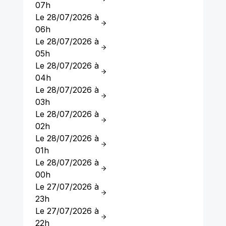
07h
Le 28/07/2026 à
06h
Le 28/07/2026 à
05h
Le 28/07/2026 à
04h
Le 28/07/2026 à
03h
Le 28/07/2026 à
02h
Le 28/07/2026 à
01h
Le 28/07/2026 à
00h
Le 27/07/2026 à
23h
Le 27/07/2026 à
22h