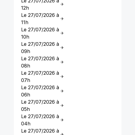
Le 27/07/2026 à
12h
Le 27/07/2026 à
11h
Le 27/07/2026 à
10h
Le 27/07/2026 à
09h
Le 27/07/2026 à
08h
Le 27/07/2026 à
07h
Le 27/07/2026 à
06h
Le 27/07/2026 à
05h
Le 27/07/2026 à
04h
Le 27/07/2026 à