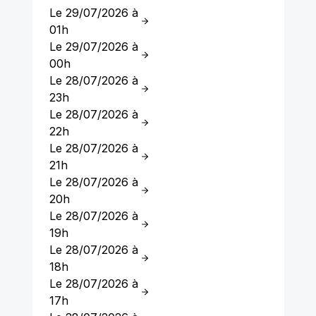
Le 29/07/2026 à
01h
Le 29/07/2026 à
00h
Le 28/07/2026 à
23h
Le 28/07/2026 à
22h
Le 28/07/2026 à
21h
Le 28/07/2026 à
20h
Le 28/07/2026 à
19h
Le 28/07/2026 à
18h
Le 28/07/2026 à
17h