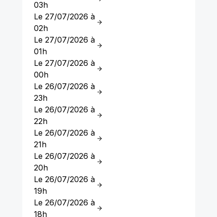
03h
Le 27/07/2026 à
02h
Le 27/07/2026 à
01h
Le 27/07/2026 à
00h
Le 26/07/2026 à
23h
Le 26/07/2026 à
22h
Le 26/07/2026 à
21h
Le 26/07/2026 à
20h
Le 26/07/2026 à
19h
Le 26/07/2026 à
18h