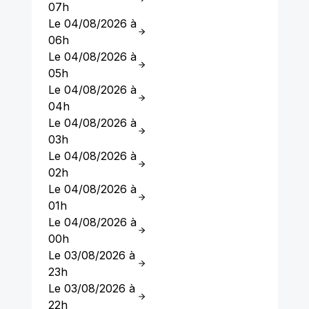
07h
Le 04/08/2026 à
06h
Le 04/08/2026 à
05h
Le 04/08/2026 à
04h
Le 04/08/2026 à
03h
Le 04/08/2026 à
02h
Le 04/08/2026 à
01h
Le 04/08/2026 à
00h
Le 03/08/2026 à
23h
Le 03/08/2026 à
22h