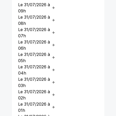
Le 31/07/2026 à
09h
Le 31/07/2026 à
08h
Le 31/07/2026 à
07h
Le 31/07/2026 à
06h
Le 31/07/2026 à
05h
Le 31/07/2026 à
04h
Le 31/07/2026 à
03h
Le 31/07/2026 à
02h
Le 31/07/2026 à
01h