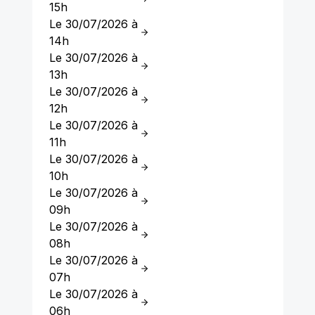
15h
Le 30/07/2026 à
14h
Le 30/07/2026 à
13h
Le 30/07/2026 à
12h
Le 30/07/2026 à
11h
Le 30/07/2026 à
10h
Le 30/07/2026 à
09h
Le 30/07/2026 à
08h
Le 30/07/2026 à
07h
Le 30/07/2026 à
06h