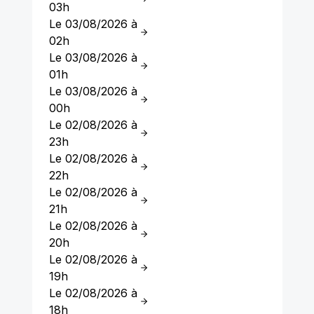
03h
Le 03/08/2026 à
02h
Le 03/08/2026 à
01h
Le 03/08/2026 à
00h
Le 02/08/2026 à
23h
Le 02/08/2026 à
22h
Le 02/08/2026 à
21h
Le 02/08/2026 à
20h
Le 02/08/2026 à
19h
Le 02/08/2026 à
18h